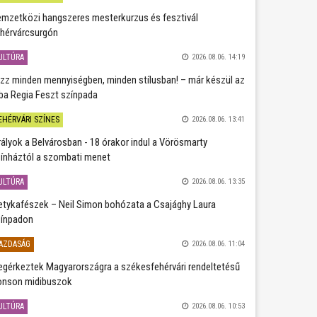
mzetközi hangszeres mesterkurzus és fesztivál
hérvárcsurgón
ULTÚRA
2026.08.06. 14:19
zz minden mennyiségben, minden stílusban! – már készül az
ba Regia Feszt színpada
EHÉRVÁRI SZÍNES
2026.08.06. 13:41
rályok a Belvárosban - 18 órakor indul a Vörösmarty
ínháztól a szombati menet
ULTÚRA
2026.08.06. 13:35
etykafészek – Neil Simon bohózata a Csajághy Laura
ínpadon
AZDASÁG
2026.08.06. 11:04
gérkeztek Magyarországra a székesfehérvári rendeltetésű
nson midibuszok
ULTÚRA
2026.08.06. 10:53