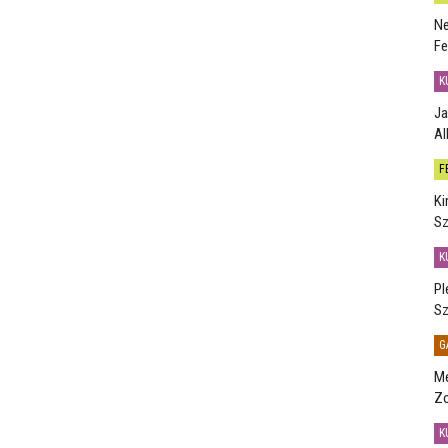
Ne
Fe
K
Ja
Al
F
Ki
Sz
K
Pl
Sz
G
Me
Zo
K