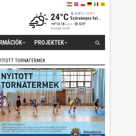
24°C
23.8°C
/
23.8°C
Szórványos fel...
10.18
329°
km/h
Frissítve: 06:56
Keresés
ORMÁCIÓK
PROJEKTEK
YITOTT TORNATERMEK