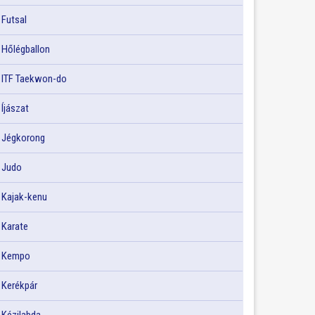
Futsal
Hőlégballon
ITF Taekwon-do
Íjászat
Jégkorong
Judo
Kajak-kenu
Karate
Kempo
Kerékpár