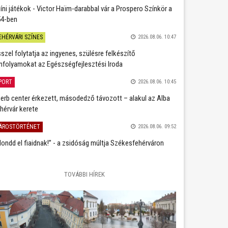
íni játékok - Victor Haïm-darabbal vár a Prospero Színkör a
4-ben
EHÉRVÁRI SZÍNES
2026.08.06. 10:47
szel folytatja az ingyenes, szülésre felkészítő
nfolyamokat az Egészségfejlesztési Iroda
PORT
2026.08.06. 10:45
erb center érkezett, másodedző távozott – alakul az Alba
hérvár kerete
ÁROSTÖRTÉNET
2026.08.06. 09:52
ondd el fiaidnak!” - a zsidóság múltja Székesfehérváron
TOVÁBBI HÍREK