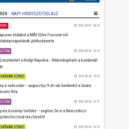
ÍREK
- NAPI HÍRÖSSZEFOGLALÓ
PORT
2026.08.07. 06:42
aposan átalakul a MÁV Előre Foxconn női
plabdacsapatának játékoskerete
ULTÚRA
2026.08.06. 20:23
zeumbérlet a Királyi Napokra - féláronkapható a kombinált
gy
EHÉRVÁRI SZÍNES
2026.08.06. 19:07
ány a vadszeder – augusztus 9-én vár mindenkit a túrára
ncsés Rita
ULTÚRA
2026.08.06. 16:37
y kis kosárnyi törődés – segítse Ön is a Nemzetközi
ptáncfesztivál résztvevőit!
EHÉRVÁRI SZÍNES
2026.08.06. 16:03