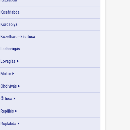
Kézilabda
Kosárlabda
Korcsolya
Közelharc - kézitusa
Ladbarúgás
Lovaglás
Motor
Ökölvívás
Öttusa
Repülés
Röplabda