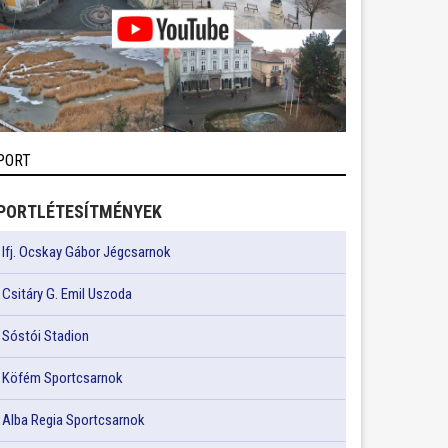
PORT
PORTLÉTESÍTMÉNYEK
Ifj. Ocskay Gábor Jégcsarnok
Csitáry G. Emil Uszoda
Sóstói Stadion
Köfém Sportcsarnok
Alba Regia Sportcsarnok