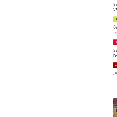
Sz
V5
F
Ős
ta
S
Sz
Fe
V
„M