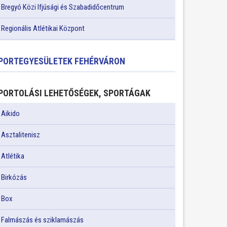
Bregyó Közi Ifjúsági és Szabadidőcentrum
Regionális Atlétikai Központ
PORTEGYESÜLETEK FEHÉRVÁRON
PORTOLÁSI LEHETŐSÉGEK, SPORTÁGAK
Aikido
Asztalitenisz
Atlétika
Birkózás
Box
Falmászás és sziklamászás