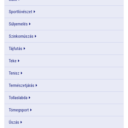
Sportlövészet
Súlyemelés
Szinkornúszás
Tájfutás
Teke
Tenisz
Természetjárás
Tollaslabda
Tömegsport
Úszás