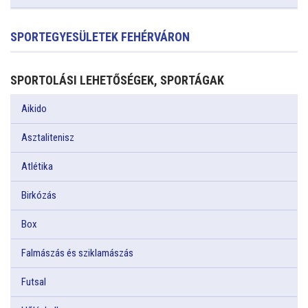
SPORTEGYESÜLETEK FEHÉRVÁRON
SPORTOLÁSI LEHETŐSÉGEK, SPORTÁGAK
Aikido
Asztalitenisz
Atlétika
Birkózás
Box
Falmászás és sziklamászás
Futsal