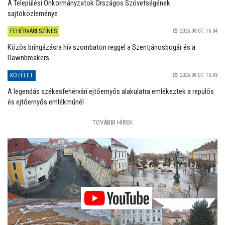
A Települési Önkormányzatok Országos Szövetségének
sajtóközleménye
FEHÉRVÁRI SZÍNES
2026.08.07. 16:04
Közös bringázásra hív szombaton reggel a Szentjánosbogár és a
Dawnbreakers
KÖZÉLET
2026.08.07. 15:03
A legendás székesfehérvári ejtőernyős alakulatra emlékeztek a repülős
és ejtőernyős emlékműnél
TOVÁBBI HÍREK