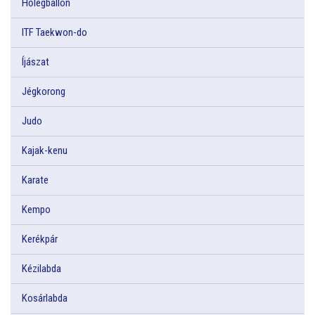
Hőlégballon
ITF Taekwon-do
Íjászat
Jégkorong
Judo
Kajak-kenu
Karate
Kempo
Kerékpár
Kézilabda
Kosárlabda