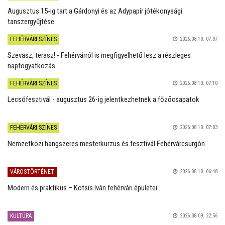
Augusztus 15-ig tart a Gárdonyi és az Adypapír jótékonysági
tanszergyűjtése
FEHÉRVÁRI SZÍNES
2026.08.10. 07:37
Szevasz, terasz! - Fehérvárról is megfigyelhető lesz a részleges
napfogyatkozás
FEHÉRVÁRI SZÍNES
2026.08.10. 07:10
Lecsófesztivál - augusztus 26-ig jelentkezhetnek a főzőcsapatok
FEHÉRVÁRI SZÍNES
2026.08.10. 07:03
Nemzetközi hangszeres mesterkurzus és fesztivál Fehérvárcsurgón
VÁROSTÖRTÉNET
2026.08.10. 06:48
Modern és praktikus – Kotsis Iván fehérvári épületei
KULTÚRA
2026.08.09. 22:56