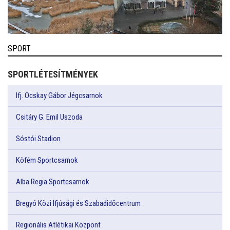
SPORT
SPORTLÉTESÍTMÉNYEK
Ifj. Ocskay Gábor Jégcsarnok
Csitáry G. Emil Uszoda
Sóstói Stadion
Köfém Sportcsarnok
Alba Regia Sportcsarnok
Bregyó Közi Ifjúsági és Szabadidőcentrum
Regionális Atlétikai Központ