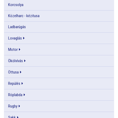
Korcsolya
Közelharc - kézitusa
Ladbarúgás
Lovaglás
Motor
Ökölvívás
Öttusa
Repülés
Röplabda
Rugby
Sakk