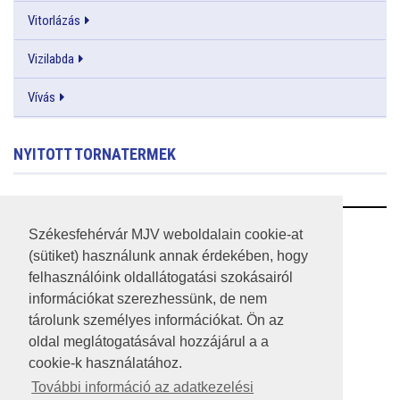
Vitorlázás
Vizilabda
Vívás
NYITOTT TORNATERMEK
RSS
Székesfehérvár MJV weboldalain cookie-at
(sütiket) használunk annak érdekében, hogy
A HONLAP 2017.03.31-I ÁLLAPOTA
felhasználóink oldallátogatási szokásairól
információkat szerezhessünk, de nem
JOGI NYILATKOZAT
tárolunk személyes információkat. Ön az
IMPRESSZUM
oldal meglátogatásával hozzájárul a a
cookie-k használatához.
MÉDIAAJÁNLAT
További információ az adatkezelési