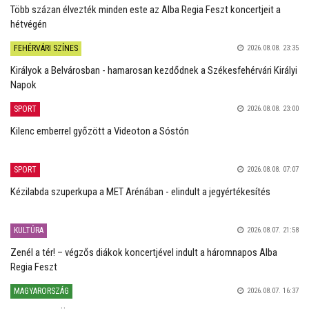
Több százan élvezték minden este az Alba Regia Feszt koncertjeit a
hétvégén
FEHÉRVÁRI SZÍNES
2026.08.08. 23:35
Királyok a Belvárosban - hamarosan kezdődnek a Székesfehérvári Királyi
Napok
SPORT
2026.08.08. 23:00
Kilenc emberrel győzött a Videoton a Sóstón
SPORT
2026.08.08. 07:07
Kézilabda szuperkupa a MET Arénában - elindult a jegyértékesítés
KULTÚRA
2026.08.07. 21:58
Zenél a tér! – végzős diákok koncertjével indult a háromnapos Alba
Regia Feszt
MAGYARORSZÁG
2026.08.07. 16:37