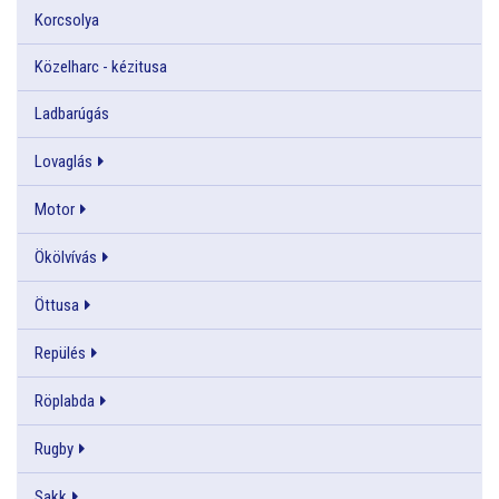
Korcsolya
Közelharc - kézitusa
Ladbarúgás
Lovaglás
Motor
Ökölvívás
Öttusa
Repülés
Röplabda
Rugby
Sakk