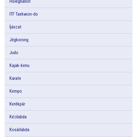
Hőlégballon
ITF Taekwon-do
Íjászat
Jégkorong
Judo
Kajak-kenu
Karate
Kempo
Kerékpár
Kézilabda
Kosárlabda