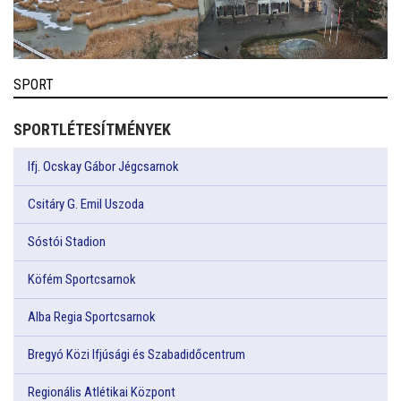
SPORT
SPORTLÉTESÍTMÉNYEK
Ifj. Ocskay Gábor Jégcsarnok
Csitáry G. Emil Uszoda
Sóstói Stadion
Köfém Sportcsarnok
Alba Regia Sportcsarnok
Bregyó Közi Ifjúsági és Szabadidőcentrum
Regionális Atlétikai Központ