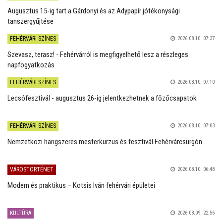
Augusztus 15-ig tart a Gárdonyi és az Adypapír jótékonysági
tanszergyűjtése
FEHÉRVÁRI SZÍNES
2026.08.10. 07:37
Szevasz, terasz! - Fehérvárról is megfigyelhető lesz a részleges
napfogyatkozás
FEHÉRVÁRI SZÍNES
2026.08.10. 07:10
Lecsófesztivál - augusztus 26-ig jelentkezhetnek a főzőcsapatok
FEHÉRVÁRI SZÍNES
2026.08.10. 07:03
Nemzetközi hangszeres mesterkurzus és fesztivál Fehérvárcsurgón
VÁROSTÖRTÉNET
2026.08.10. 06:48
Modern és praktikus – Kotsis Iván fehérvári épületei
KULTÚRA
2026.08.09. 22:56