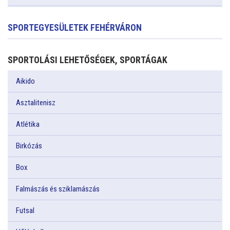
SPORTEGYESÜLETEK FEHÉRVÁRON
SPORTOLÁSI LEHETŐSÉGEK, SPORTÁGAK
Aikido
Asztalitenisz
Atlétika
Birkózás
Box
Falmászás és sziklamászás
Futsal