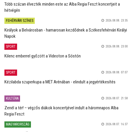
Több százan élvezték minden este az Alba Regia Feszt koncertjeit a
hétvégén
FEHÉRVÁRI SZÍNES
2026.08.08. 23:35
Királyok a Belvárosban - hamarosan kezdődnek a Székesfehérvári Királyi
Napok
SPORT
2026.08.08. 23:00
Kilenc emberrel győzött a Videoton a Sóstón
SPORT
2026.08.08. 07:07
Kézilabda szuperkupa a MET Arénában - elindult a jegyértékesítés
KULTÚRA
2026.08.07. 21:58
Zenél a tér! – végzős diákok koncertjével indult a háromnapos Alba
Regia Feszt
MAGYARORSZÁG
2026.08.07. 16:37