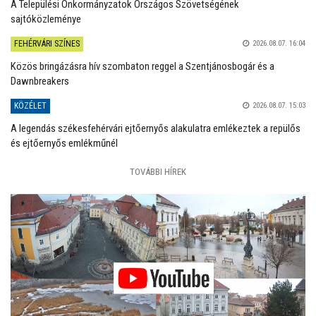
A Települési Önkormányzatok Országos Szövetségének
sajtóközleménye
FEHÉRVÁRI SZÍNES
2026.08.07. 16:04
Közös bringázásra hív szombaton reggel a Szentjánosbogár és a
Dawnbreakers
KÖZÉLET
2026.08.07. 15:03
A legendás székesfehérvári ejtőernyős alakulatra emlékeztek a repülős
és ejtőernyős emlékműnél
TOVÁBBI HÍREK