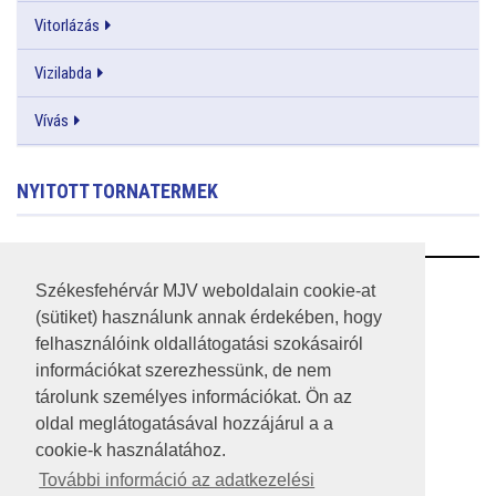
Vitorlázás
Vizilabda
Vívás
NYITOTT TORNATERMEK
RSS
Székesfehérvár MJV weboldalain cookie-at
(sütiket) használunk annak érdekében, hogy
A HONLAP 2017.03.31-I ÁLLAPOTA
felhasználóink oldallátogatási szokásairól
információkat szerezhessünk, de nem
JOGI NYILATKOZAT
tárolunk személyes információkat. Ön az
IMPRESSZUM
oldal meglátogatásával hozzájárul a a
cookie-k használatához.
MÉDIAAJÁNLAT
További információ az adatkezelési