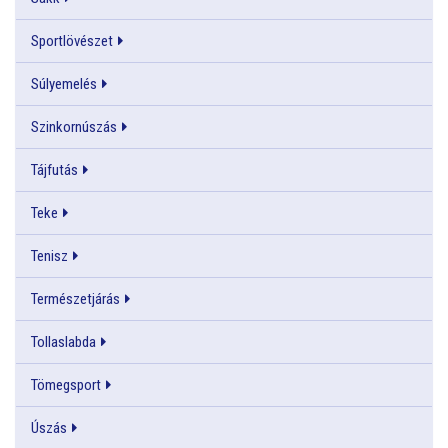
Sportlövészet
Súlyemelés
Szinkornúszás
Tájfutás
Teke
Tenisz
Természetjárás
Tollaslabda
Tömegsport
Úszás