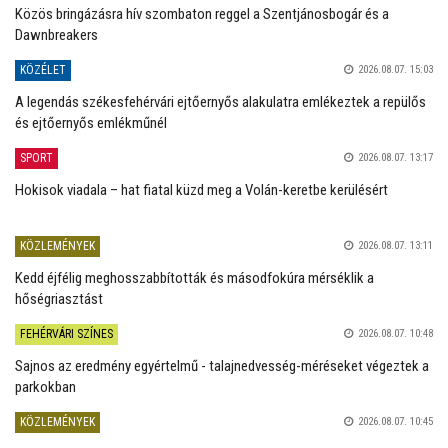
Közös bringázásra hív szombaton reggel a Szentjánosbogár és a
Dawnbreakers
KÖZÉLET
2026.08.07. 15:03
A legendás székesfehérvári ejtőernyős alakulatra emlékeztek a repülős
és ejtőernyős emlékműnél
SPORT
2026.08.07. 13:17
Hokisok viadala – hat fiatal küzd meg a Volán-keretbe kerülésért
KÖZLEMÉNYEK
2026.08.07. 13:11
Kedd éjfélig meghosszabbították és másodfokúra mérséklik a
hőségriasztást
FEHÉRVÁRI SZÍNES
2026.08.07. 10:48
Sajnos az eredmény egyértelmű - talajnedvesség-méréseket végeztek a
parkokban
KÖZLEMÉNYEK
2026.08.07. 10:45