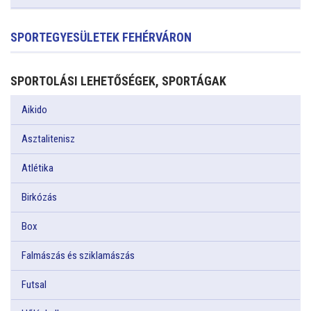
SPORTEGYESÜLETEK FEHÉRVÁRON
SPORTOLÁSI LEHETŐSÉGEK, SPORTÁGAK
Aikido
Asztalitenisz
Atlétika
Birkózás
Box
Falmászás és sziklamászás
Futsal