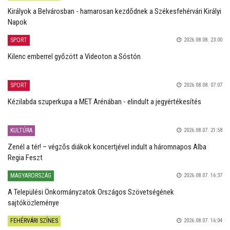
Királyok a Belvárosban - hamarosan kezdődnek a Székesfehérvári Királyi
Napok
SPORT
2026.08.08. 23:00
Kilenc emberrel győzött a Videoton a Sóstón
SPORT
2026.08.08. 07:07
Kézilabda szuperkupa a MET Arénában - elindult a jegyértékesítés
KULTÚRA
2026.08.07. 21:58
Zenél a tér! – végzős diákok koncertjével indult a háromnapos Alba
Regia Feszt
MAGYARORSZÁG
2026.08.07. 16:37
A Települési Önkormányzatok Országos Szövetségének
sajtóközleménye
FEHÉRVÁRI SZÍNES
2026.08.07. 16:04