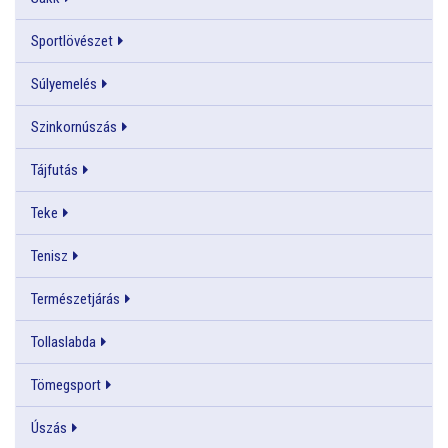
Sportlövészet
Súlyemelés
Szinkornúszás
Tájfutás
Teke
Tenisz
Természetjárás
Tollaslabda
Tömegsport
Úszás