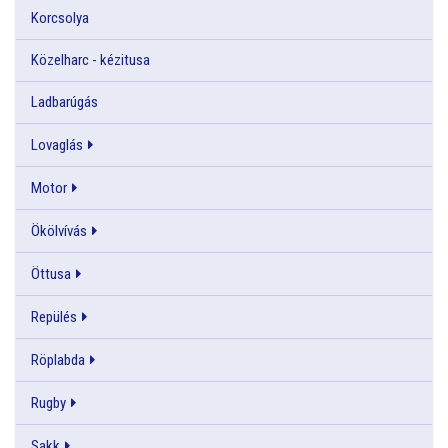
Korcsolya
Közelharc - kézitusa
Ladbarúgás
Lovaglás
Motor
Ökölvívás
Öttusa
Repülés
Röplabda
Rugby
Sakk