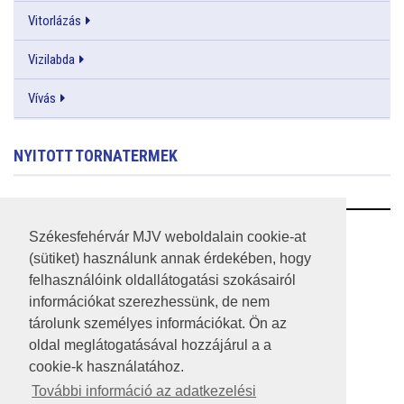
Vitorlázás
Vizilabda
Vívás
NYITOTT TORNATERMEK
RSS
Székesfehérvár MJV weboldalain cookie-at
(sütiket) használunk annak érdekében, hogy
A HONLAP 2017.03.31-I ÁLLAPOTA
felhasználóink oldallátogatási szokásairól
információkat szerezhessünk, de nem
JOGI NYILATKOZAT
tárolunk személyes információkat. Ön az
IMPRESSZUM
oldal meglátogatásával hozzájárul a a
cookie-k használatához.
MÉDIAAJÁNLAT
További információ az adatkezelési