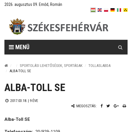
2026. augusztus 09. Emőd, Román
Keresés
MENÜ
SPORTOLÁSI LEHETŐSÉGEK, SPORTÁGAK
TOLLASLABDA
ALBA-TOLL SE
ALBA-TOLL SE
2017.03.18. |
9 ÉVE
MEGOSZTÁS:
Alba-Toll SE
Telefonszám:
20/929-1109