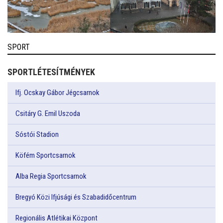
SPORT
SPORTLÉTESÍTMÉNYEK
Ifj. Ocskay Gábor Jégcsarnok
Csitáry G. Emil Uszoda
Sóstói Stadion
Köfém Sportcsarnok
Alba Regia Sportcsarnok
Bregyó Közi Ifjúsági és Szabadidőcentrum
Regionális Atlétikai Központ