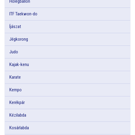
Hőlégballon
ITF Taekwon-do
Íjászat
Jégkorong
Judo
Kajak-kenu
Karate
Kempo
Kerékpár
Kézilabda
Kosárlabda