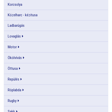
Korcsolya
Közelharc - kézitusa
Ladbarúgás
Lovaglás
Motor
Ökölvívás
Öttusa
Repülés
Röplabda
Rugby
Sakk