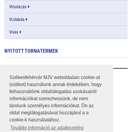
Vitorlázás
Vizilabda
Vívás
NYITOTT TORNATERMEK
RSS
Székesfehérvár MJV weboldalain cookie-at
(sütiket) használunk annak érdekében, hogy
A HONLAP 2017.03.31-I ÁLLAPOTA
felhasználóink oldallátogatási szokásairól
információkat szerezhessünk, de nem
JOGI NYILATKOZAT
tárolunk személyes információkat. Ön az
IMPRESSZUM
oldal meglátogatásával hozzájárul a a
cookie-k használatához.
MÉDIAAJÁNLAT
További információ az adatkezelési