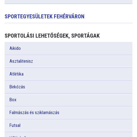
SPORTEGYESÜLETEK FEHÉRVÁRON
SPORTOLÁSI LEHETŐSÉGEK, SPORTÁGAK
Aikido
Asztalitenisz
Atlétika
Birkózás
Box
Falmászás és sziklamászás
Futsal