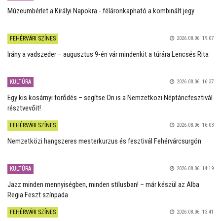
Múzeumbérlet a Királyi Napokra - féláronkapható a kombinált jegy
FEHÉRVÁRI SZÍNES
2026.08.06. 19:07
Irány a vadszeder – augusztus 9-én vár mindenkit a túrára Lencsés Rita
KULTÚRA
2026.08.06. 16:37
Egy kis kosárnyi törődés – segítse Ön is a Nemzetközi Néptáncfesztivál
résztvevőit!
FEHÉRVÁRI SZÍNES
2026.08.06. 16:03
Nemzetközi hangszeres mesterkurzus és fesztivál Fehérvárcsurgón
KULTÚRA
2026.08.06. 14:19
Jazz minden mennyiségben, minden stílusban! – már készül az Alba
Regia Feszt színpada
FEHÉRVÁRI SZÍNES
2026.08.06. 13:41