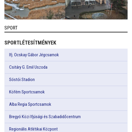
SPORT
SPORTLÉTESÍTMÉNYEK
Ifj. Ocskay Gábor Jégcsarnok
Csitáry G. Emil Uszoda
Sóstói Stadion
Köfém Sportcsarnok
Alba Regia Sportcsarnok
Bregyó Közi Ifjúsági és Szabadidőcentrum
Regionális Atlétikai Központ