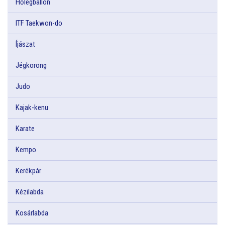
Hőlégballon
ITF Taekwon-do
Íjászat
Jégkorong
Judo
Kajak-kenu
Karate
Kempo
Kerékpár
Kézilabda
Kosárlabda