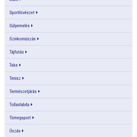
Sportlövészet
Súlyemelés
Szinkornúszás
Tájfutás
Teke
Tenisz
Természetjárás
Tollaslabda
Tömegsport
Úszás