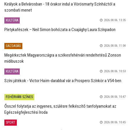
Királyok a Belvárosban - 18 órakor indul a Vörösmarty Színháztól a
szombati menet
KULTÚRA
2026.08.06. 13:35
Pletykafészek – Neil Simon bohózata a Csajághy Laura Színpadon
GAZDASÁG
2026.08.06. 11:04
Megérkeztek Magyarországra a székesfehérvári rendeltetésű Zonson
midibuszok
KULTÚRA
2026.08.06. 10:53
Színi játékok - Victor Haïm-darabbal vár a Prospero Színkör a V54-ben
FEHÉRVÁRI SZÍNES
2026.08.06. 10:47
Ősszel folytatja az ingyenes, szülésre felkészítő tanfolyamokat az
Egészségfejlesztési Iroda
SPORT
2026.08.06. 10:45