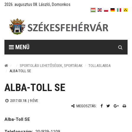
2026. augusztus 08. László, Domonkos
Keresés
MENÜ
SPORTOLÁSI LEHETŐSÉGEK, SPORTÁGAK
TOLLASLABDA
ALBA-TOLL SE
ALBA-TOLL SE
2017.03.18. |
9 ÉVE
MEGOSZTÁS:
Alba-Toll SE
Telefonszám:
20/929-1109