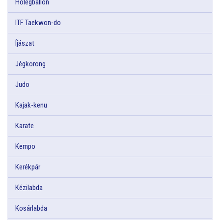
Hőlégballon
ITF Taekwon-do
Íjászat
Jégkorong
Judo
Kajak-kenu
Karate
Kempo
Kerékpár
Kézilabda
Kosárlabda