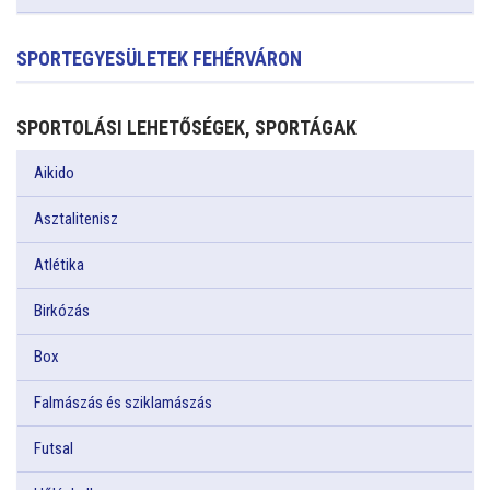
SPORTEGYESÜLETEK FEHÉRVÁRON
SPORTOLÁSI LEHETŐSÉGEK, SPORTÁGAK
Aikido
Asztalitenisz
Atlétika
Birkózás
Box
Falmászás és sziklamászás
Futsal