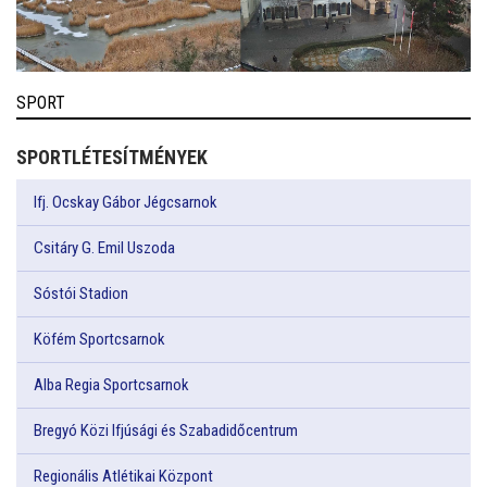
SPORT
SPORTLÉTESÍTMÉNYEK
Ifj. Ocskay Gábor Jégcsarnok
Csitáry G. Emil Uszoda
Sóstói Stadion
Köfém Sportcsarnok
Alba Regia Sportcsarnok
Bregyó Közi Ifjúsági és Szabadidőcentrum
Regionális Atlétikai Központ