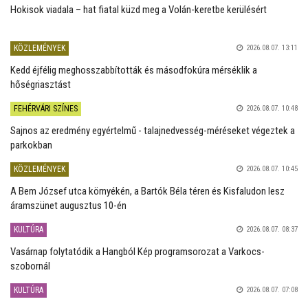
Hokisok viadala – hat fiatal küzd meg a Volán-keretbe kerülésért
KÖZLEMÉNYEK
2026.08.07. 13:11
Kedd éjfélig meghosszabbították és másodfokúra mérséklik a
hőségriasztást
FEHÉRVÁRI SZÍNES
2026.08.07. 10:48
Sajnos az eredmény egyértelmű - talajnedvesség-méréseket végeztek a
parkokban
KÖZLEMÉNYEK
2026.08.07. 10:45
A Bem József utca környékén, a Bartók Béla téren és Kisfaludon lesz
áramszünet augusztus 10-én
KULTÚRA
2026.08.07. 08:37
Vasárnap folytatódik a Hangból Kép programsorozat a Varkocs-
szobornál
KULTÚRA
2026.08.07. 07:08