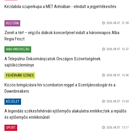
Kézilabda szuperkupa a MET Arénában - elindult a jegyértékesítés
KULTÚRA
2026.08.07. 21:58
Zenél a tér! – végzős diákok koncertjével indult a háromnapos Alba
Regia Feszt
MAGYARORSZÁG
2026.08.07. 16:37
A Települési Önkormányzatok Országos Szövetségének
sajtóközleménye
FEHÉRVÁRI SZÍNES
2026.08.07. 16:04
Közös bringázásra hív szombaton reggel a Szentjánosbogár és a
Dawnbreakers
KÖZÉLET
2026.08.07. 15:03
A legendás székesfehérvári ejtőernyős alakulatra emlékeztek a repülős
és ejtőernyős emlékműnél
SPORT
2026.08.07. 13:17