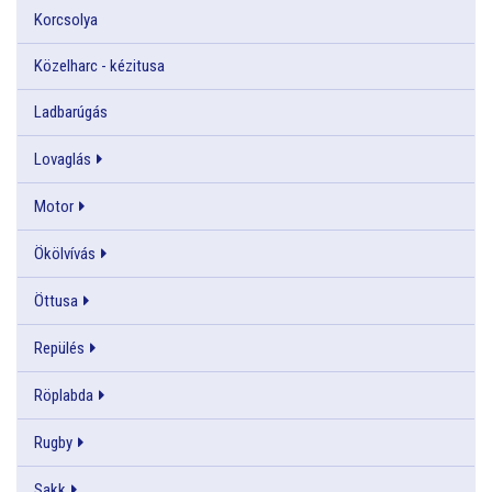
Korcsolya
Közelharc - kézitusa
Ladbarúgás
Lovaglás
Motor
Ökölvívás
Öttusa
Repülés
Röplabda
Rugby
Sakk