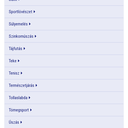
Sportlövészet
Súlyemelés
Szinkornúszás
Tájfutás
Teke
Tenisz
Természetjárás
Tollaslabda
Tömegsport
Úszás