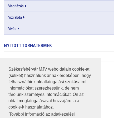
Vitorlázás
Vizilabda
Vívás
NYITOTT TORNATERMEK
RSS
Székesfehérvár MJV weboldalain cookie-at
(sütiket) használunk annak érdekében, hogy
A HONLAP 2017.03.31-I ÁLLAPOTA
felhasználóink oldallátogatási szokásairól
információkat szerezhessünk, de nem
JOGI NYILATKOZAT
tárolunk személyes információkat. Ön az
IMPRESSZUM
oldal meglátogatásával hozzájárul a a
cookie-k használatához.
MÉDIAAJÁNLAT
További információ az adatkezelési