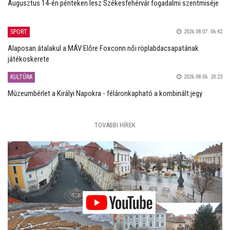
Augusztus 14-én pénteken lesz Székesfehérvár fogadalmi szentmiséje
SPORT
2026.08.07. 06:42
Alaposan átalakul a MÁV Előre Foxconn női röplabdacsapatának
játékoskerete
KULTÚRA
2026.08.06. 20:23
Múzeumbérlet a Királyi Napokra - féláronkapható a kombinált jegy
TOVÁBBI HÍREK