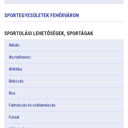
SPORTEGYESÜLETEK FEHÉRVÁRON
SPORTOLÁSI LEHETŐSÉGEK, SPORTÁGAK
Aikido
Asztalitenisz
Atlétika
Birkózás
Box
Falmászás és sziklamászás
Futsal