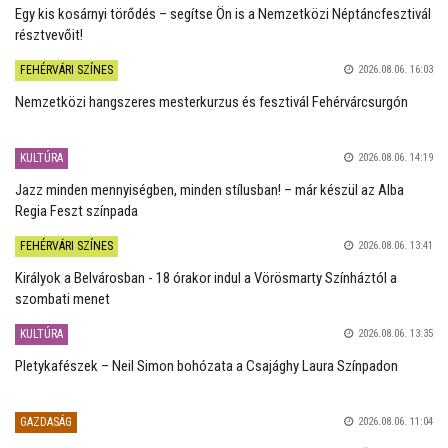
Egy kis kosárnyi törődés – segítse Ön is a Nemzetközi Néptáncfesztivál
résztvevőit!
FEHÉRVÁRI SZÍNES
2026.08.06. 16:03
Nemzetközi hangszeres mesterkurzus és fesztivál Fehérvárcsurgón
KULTÚRA
2026.08.06. 14:19
Jazz minden mennyiségben, minden stílusban! – már készül az Alba
Regia Feszt színpada
FEHÉRVÁRI SZÍNES
2026.08.06. 13:41
Királyok a Belvárosban - 18 órakor indul a Vörösmarty Színháztól a
szombati menet
KULTÚRA
2026.08.06. 13:35
Pletykafészek – Neil Simon bohózata a Csajághy Laura Színpadon
GAZDASÁG
2026.08.06. 11:04