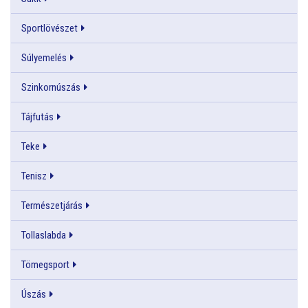
Sportlövészet
Súlyemelés
Szinkornúszás
Tájfutás
Teke
Tenisz
Természetjárás
Tollaslabda
Tömegsport
Úszás