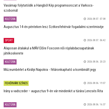
Vasárnap folytatódik a Hangból Kép programsorozat a Varkocs-
szobornál
KULTÚRA
2026.08.07. 07:08
Augusztus 14-én pénteken lesz Székesfehérvár fogadalmi szentmiséje
SPORT
2026.08.07. 06:42
Alaposan átalakul a MÁV Előre Foxconn női röplabdacsapatának
játékoskerete
KULTÚRA
2026.08.06. 20:23
Múzeumbérlet a Királyi Napokra - féláronkapható a kombinált jegy
FEHÉRVÁRI SZÍNES
2026.08.06. 19:07
Irány a vadszeder – augusztus 9-én vár mindenkit a túrára Lencsés Rita
KULTÚRA
2026.08.06. 16:37