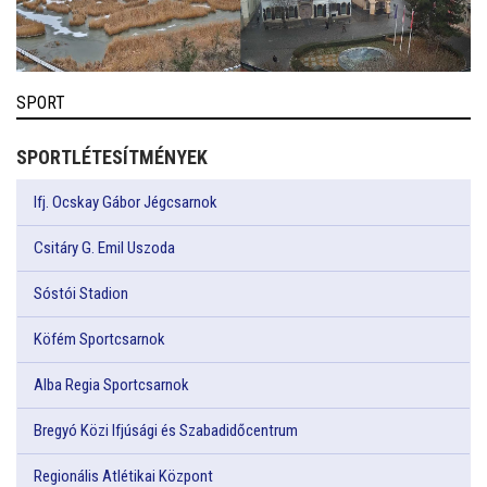
SPORT
SPORTLÉTESÍTMÉNYEK
Ifj. Ocskay Gábor Jégcsarnok
Csitáry G. Emil Uszoda
Sóstói Stadion
Köfém Sportcsarnok
Alba Regia Sportcsarnok
Bregyó Közi Ifjúsági és Szabadidőcentrum
Regionális Atlétikai Központ