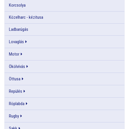
Korcsolya
Közelharc - kézitusa
Ladbarúgás
Lovaglás
Motor
Ökölvívás
Öttusa
Repülés
Röplabda
Rugby
Sakk