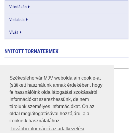
Vitorlázás
Vizilabda
Vívás
NYITOTT TORNATERMEK
RSS
Székesfehérvár MJV weboldalain cookie-at
(sütiket) használunk annak érdekében, hogy
A HONLAP 2017.03.31-I ÁLLAPOTA
felhasználóink oldallátogatási szokásairól
információkat szerezhessünk, de nem
JOGI NYILATKOZAT
tárolunk személyes információkat. Ön az
IMPRESSZUM
oldal meglátogatásával hozzájárul a a
cookie-k használatához.
MÉDIAAJÁNLAT
További információ az adatkezelési