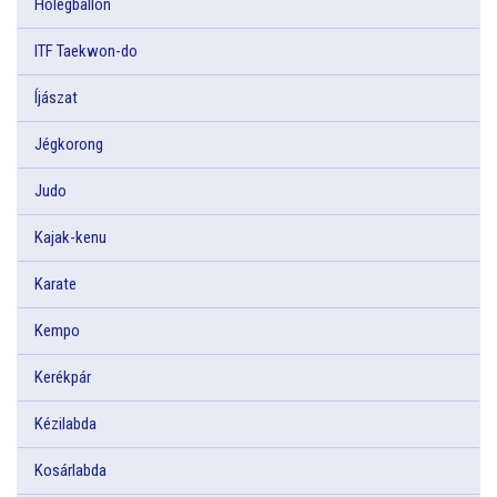
Hőlégballon
ITF Taekwon-do
Íjászat
Jégkorong
Judo
Kajak-kenu
Karate
Kempo
Kerékpár
Kézilabda
Kosárlabda