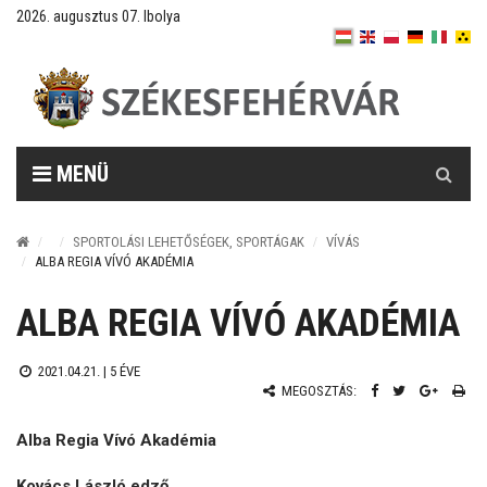
2026. augusztus 07. Ibolya
Keresés
MENÜ
SPORTOLÁSI LEHETŐSÉGEK, SPORTÁGAK
VÍVÁS
ALBA REGIA VÍVÓ AKADÉMIA
ALBA REGIA VÍVÓ AKADÉMIA
2021.04.21. |
5 ÉVE
MEGOSZTÁS:
Alba Regia Vívó Akadémia
Kovács László edző