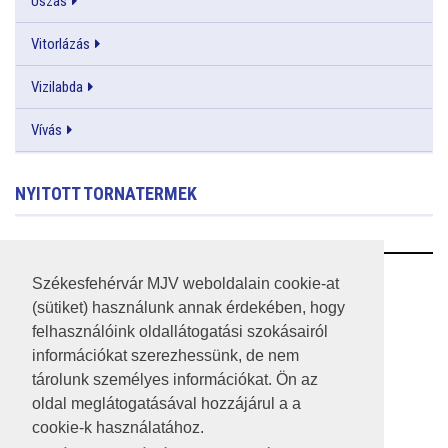
Úszás
Vitorlázás
Vizilabda
Vívás
NYITOTT TORNATERMEK
RSS
Székesfehérvár MJV weboldalain cookie-at
(sütiket) használunk annak érdekében, hogy
A HONLAP 2017.03.31-I ÁLLAPOTA
felhasználóink oldallátogatási szokásairól
információkat szerezhessünk, de nem
JOGI NYILATKOZAT
tárolunk személyes információkat. Ön az
IMPRESSZUM
oldal meglátogatásával hozzájárul a a
cookie-k használatához.
MÉDIAAJÁNLAT