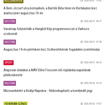
KÖZLEMÉNYEK
2026.08.07. 10:45
A Bem József utca környékén, a Bartók Béla téren és Kisfaludon lesz
áramszünet augusztus 10-én
KULTÚRA
2026.08.07. 08:37
Vasárnap folytatódik a Hangból Kép programsorozat a Varkocs-
szobornál
KULTÚRA
2026.08.07. 07:08
Augusztus 14-én pénteken lesz Székesfehérvár fogadalmi szentmiséje
SPORT
2026.08.07. 06:42
Alaposan átalakul a MÁV Előre Foxconn női röplabdacsapatának
játékoskerete
KULTÚRA
2026.08.06. 20:23
Múzeumbérlet a Királyi Napokra - féláronkapható a kombinált jegy
FEHÉRVÁRI SZÍNES
2026.08.06. 19:07