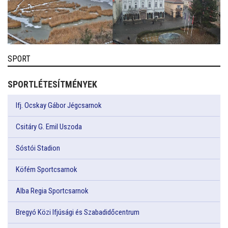
SPORT
SPORTLÉTESÍTMÉNYEK
Ifj. Ocskay Gábor Jégcsarnok
Csitáry G. Emil Uszoda
Sóstói Stadion
Köfém Sportcsarnok
Alba Regia Sportcsarnok
Bregyó Közi Ifjúsági és Szabadidőcentrum