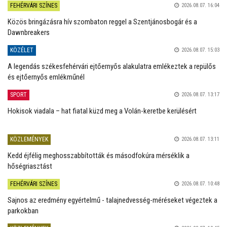
FEHÉRVÁRI SZÍNES
2026.08.07. 16:04
Közös bringázásra hív szombaton reggel a Szentjánosbogár és a
Dawnbreakers
KÖZÉLET
2026.08.07. 15:03
A legendás székesfehérvári ejtőernyős alakulatra emlékeztek a repülős
és ejtőernyős emlékműnél
SPORT
2026.08.07. 13:17
Hokisok viadala – hat fiatal küzd meg a Volán-keretbe kerülésért
KÖZLEMÉNYEK
2026.08.07. 13:11
Kedd éjfélig meghosszabbították és másodfokúra mérséklik a
hőségriasztást
FEHÉRVÁRI SZÍNES
2026.08.07. 10:48
Sajnos az eredmény egyértelmű - talajnedvesség-méréseket végeztek a
parkokban