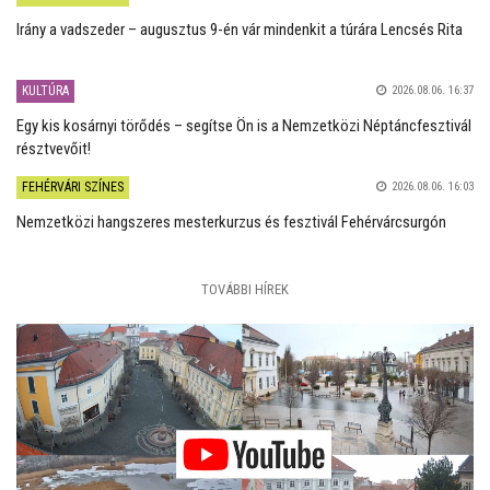
Irány a vadszeder – augusztus 9-én vár mindenkit a túrára Lencsés Rita
KULTÚRA
2026.08.06. 16:37
Egy kis kosárnyi törődés – segítse Ön is a Nemzetközi Néptáncfesztivál
résztvevőit!
FEHÉRVÁRI SZÍNES
2026.08.06. 16:03
Nemzetközi hangszeres mesterkurzus és fesztivál Fehérvárcsurgón
TOVÁBBI HÍREK