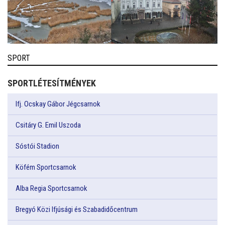
SPORT
SPORTLÉTESÍTMÉNYEK
Ifj. Ocskay Gábor Jégcsarnok
Csitáry G. Emil Uszoda
Sóstói Stadion
Köfém Sportcsarnok
Alba Regia Sportcsarnok
Bregyó Közi Ifjúsági és Szabadidőcentrum