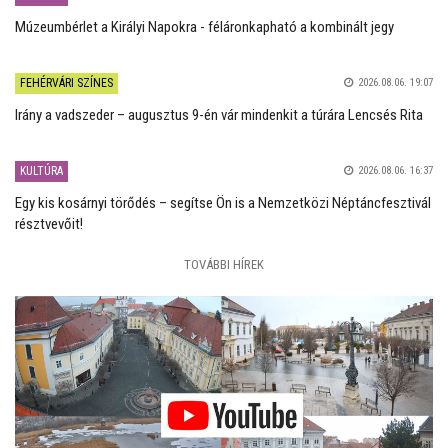
Múzeumbérlet a Királyi Napokra - féláronkapható a kombinált jegy
FEHÉRVÁRI SZÍNES
2026.08.06. 19:07
Irány a vadszeder – augusztus 9-én vár mindenkit a túrára Lencsés Rita
KULTÚRA
2026.08.06. 16:37
Egy kis kosárnyi törődés – segítse Ön is a Nemzetközi Néptáncfesztivál
résztvevőit!
TOVÁBBI HÍREK