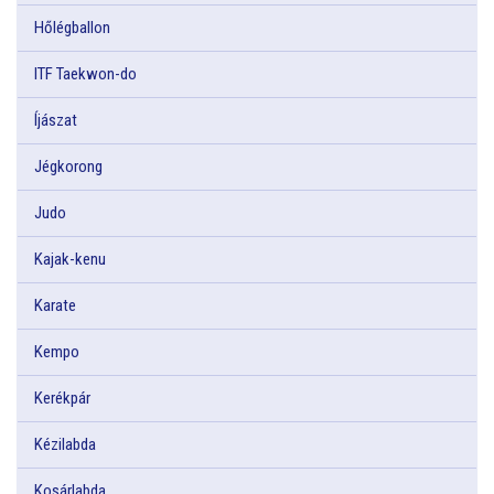
Hőlégballon
ITF Taekwon-do
Íjászat
Jégkorong
Judo
Kajak-kenu
Karate
Kempo
Kerékpár
Kézilabda
Kosárlabda