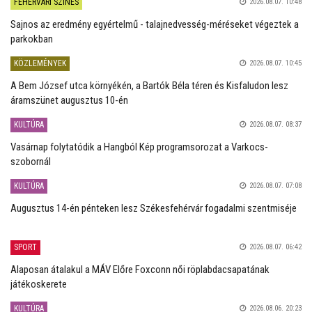
FEHÉRVÁRI SZÍNES
2026.08.07. 10:48
Sajnos az eredmény egyértelmű - talajnedvesség-méréseket végeztek a
parkokban
KÖZLEMÉNYEK
2026.08.07. 10:45
A Bem József utca környékén, a Bartók Béla téren és Kisfaludon lesz
áramszünet augusztus 10-én
KULTÚRA
2026.08.07. 08:37
Vasárnap folytatódik a Hangból Kép programsorozat a Varkocs-
szobornál
KULTÚRA
2026.08.07. 07:08
Augusztus 14-én pénteken lesz Székesfehérvár fogadalmi szentmiséje
SPORT
2026.08.07. 06:42
Alaposan átalakul a MÁV Előre Foxconn női röplabdacsapatának
játékoskerete
KULTÚRA
2026.08.06. 20:23