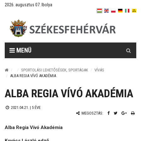
2026. augusztus 07. Ibolya
Keresés
MENÜ
SPORTOLÁSI LEHETŐSÉGEK, SPORTÁGAK
VÍVÁS
ALBA REGIA VÍVÓ AKADÉMIA
ALBA REGIA VÍVÓ AKADÉMIA
2021.04.21. |
5 ÉVE
MEGOSZTÁS:
Alba Regia Vívó Akadémia
Kovács László edző