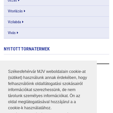
Úszás
Vitorlázás
Vizilabda
Vívás
NYITOTT TORNATERMEK
RSS
Székesfehérvár MJV weboldalain cookie-at
(sütiket) használunk annak érdekében, hogy
A HONLAP 2017.03.31-I ÁLLAPOTA
felhasználóink oldallátogatási szokásairól
információkat szerezhessünk, de nem
JOGI NYILATKOZAT
tárolunk személyes információkat. Ön az
IMPRESSZUM
oldal meglátogatásával hozzájárul a a
cookie-k használatához.
MÉDIAAJÁNLAT