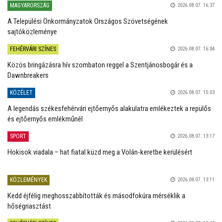
MAGYARORSZÁG
2026.08.07. 16:37
A Települési Önkormányzatok Országos Szövetségének
sajtóközleménye
FEHÉRVÁRI SZÍNES
2026.08.07. 16:04
Közös bringázásra hív szombaton reggel a Szentjánosbogár és a
Dawnbreakers
KÖZÉLET
2026.08.07. 15:03
A legendás székesfehérvári ejtőernyős alakulatra emlékeztek a repülős
és ejtőernyős emlékműnél
SPORT
2026.08.07. 13:17
Hokisok viadala – hat fiatal küzd meg a Volán-keretbe kerülésért
KÖZLEMÉNYEK
2026.08.07. 13:11
Kedd éjfélig meghosszabbították és másodfokúra mérséklik a
hőségriasztást