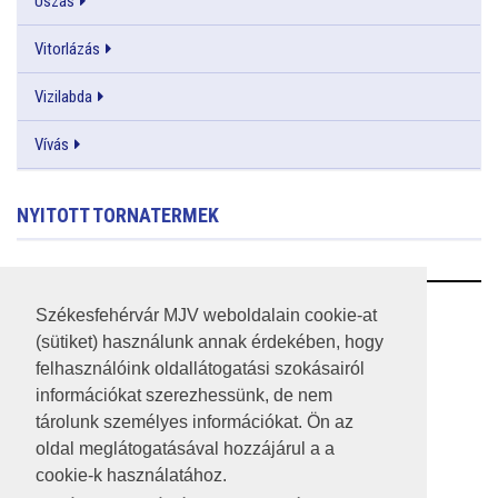
Úszás
Vitorlázás
Vizilabda
Vívás
NYITOTT TORNATERMEK
RSS
Székesfehérvár MJV weboldalain cookie-at
(sütiket) használunk annak érdekében, hogy
A HONLAP 2017.03.31-I ÁLLAPOTA
felhasználóink oldallátogatási szokásairól
információkat szerezhessünk, de nem
JOGI NYILATKOZAT
tárolunk személyes információkat. Ön az
IMPRESSZUM
oldal meglátogatásával hozzájárul a a
cookie-k használatához.
MÉDIAAJÁNLAT