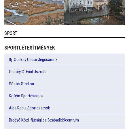
SPORT
SPORTLÉTESÍTMÉNYEK
Ifj. Ocskay Gábor Jégcsarnok
Csitáry G. Emil Uszoda
Sóstói Stadion
Köfém Sportcsarnok
Alba Regia Sportcsarnok
Bregyó Közi Ifjúsági és Szabadidőcentrum