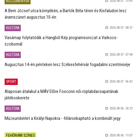
KÖZLEMÉNYEK
2026.08.07. 10:45
A Bem József utca környékén, a Bartók Béla téren és Kisfaludon lesz
áramszünet augusztus 10-én
KULTÚRA
2026.08.07. 08:37
Vasárnap folytatódik a Hangból Kép programsorozat a Varkocs-
szobornál
KULTÚRA
2026.08.07. 07:08
Augusztus 14-én pénteken lesz Székesfehérvár fogadalmi szentmiséje
SPORT
2026.08.07. 06:42
Alaposan átalakul a MÁV Előre Foxconn női röplabdacsapatának
játékoskerete
KULTÚRA
2026.08.06. 20:23
Múzeumbérlet a Királyi Napokra - féláronkapható a kombinált jegy
FEHÉRVÁRI SZÍNES
2026.08.06. 19:07