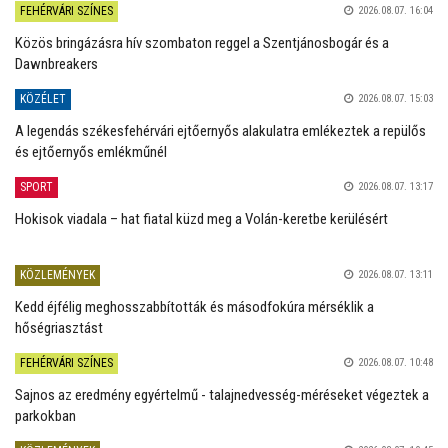
FEHÉRVÁRI SZÍNES
2026.08.07. 16:04
Közös bringázásra hív szombaton reggel a Szentjánosbogár és a
Dawnbreakers
KÖZÉLET
2026.08.07. 15:03
A legendás székesfehérvári ejtőernyős alakulatra emlékeztek a repülős
és ejtőernyős emlékműnél
SPORT
2026.08.07. 13:17
Hokisok viadala – hat fiatal küzd meg a Volán-keretbe kerülésért
KÖZLEMÉNYEK
2026.08.07. 13:11
Kedd éjfélig meghosszabbították és másodfokúra mérséklik a
hőségriasztást
FEHÉRVÁRI SZÍNES
2026.08.07. 10:48
Sajnos az eredmény egyértelmű - talajnedvesség-méréseket végeztek a
parkokban