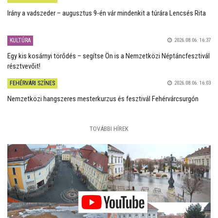
Irány a vadszeder – augusztus 9-én vár mindenkit a túrára Lencsés Rita
KULTÚRA
2026.08.06. 16:37
Egy kis kosárnyi törődés – segítse Ön is a Nemzetközi Néptáncfesztivál
résztvevőit!
FEHÉRVÁRI SZÍNES
2026.08.06. 16:03
Nemzetközi hangszeres mesterkurzus és fesztivál Fehérvárcsurgón
TOVÁBBI HÍREK