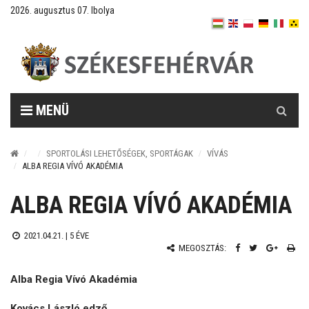
2026. augusztus 07. Ibolya
Keresés
MENÜ
SPORTOLÁSI LEHETŐSÉGEK, SPORTÁGAK
VÍVÁS
ALBA REGIA VÍVÓ AKADÉMIA
ALBA REGIA VÍVÓ AKADÉMIA
2021.04.21. |
5 ÉVE
MEGOSZTÁS:
Alba Regia Vívó Akadémia
Kovács László edző