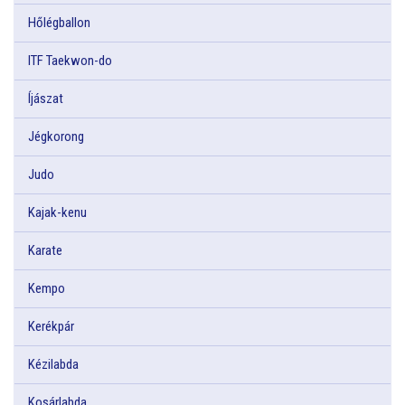
Hőlégballon
ITF Taekwon-do
Íjászat
Jégkorong
Judo
Kajak-kenu
Karate
Kempo
Kerékpár
Kézilabda
Kosárlabda