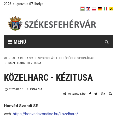
2026. augusztus 07. Ibolya
Keresés
MENÜ
ALBA REGIA SC
SPORTOLÁSI LEHETŐSÉGEK, SPORTÁGAK
KÖZELHARC - KÉZITUSA
KÖZELHARC - KÉZITUSA
2026.01.16. |
7 HÓNAPJA
MEGOSZTÁS:
Honvéd Szondi SE
web:
https://honvedszondise.hu/kozelharc/