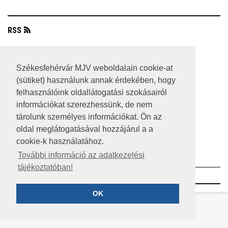
RSS
A HONLAP 2017.03.31-I ÁLLAPOTA
Székesfehérvár MJV weboldalain cookie-at
JOGI NYILATKOZAT
(sütiket) használunk annak érdekében, hogy
IMPRESSZUM
felhasználóink oldallátogatási szokásairól
információkat szerezhessünk, de nem
MÉDIAAJÁNLAT
tárolunk személyes információkat. Ön az
oldal meglátogatásával hozzájárul a a
KÖZÉRDEKŰ ADATOK
cookie-k használatához.
ADATVÉDELEM
További információ az adatkezelési
tájékoztatóban!
©2023 SZÉKESFEHÉRVÁR MEGYEI JOGÚ VÁROS
OK