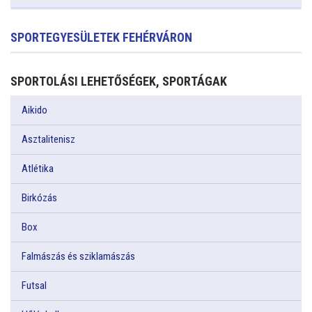
SPORTEGYESÜLETEK FEHÉRVÁRON
SPORTOLÁSI LEHETŐSÉGEK, SPORTÁGAK
Aikido
Asztalitenisz
Atlétika
Birkózás
Box
Falmászás és sziklamászás
Futsal