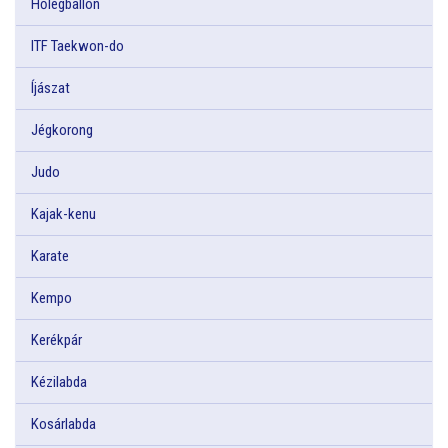
Hőlégballon
ITF Taekwon-do
Íjászat
Jégkorong
Judo
Kajak-kenu
Karate
Kempo
Kerékpár
Kézilabda
Kosárlabda