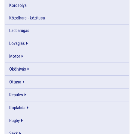
Korcsolya
Közelharc - kézitusa
Ladbarúgás
Lovaglás
Motor
Ökölvívás
Öttusa
Repülés
Röplabda
Rugby
Sakk