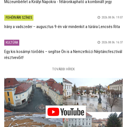
Múzeumbérlet a Királyi Napokra - féláronkapható a kombinált jegy
FEHÉRVÁRI SZÍNES
2026.08.06. 19:07
Irány a vadszeder – augusztus 9-én vár mindenkit a túrára Lencsés Rita
KULTÚRA
2026.08.06. 16:37
Egy kis kosárnyi törődés – segítse Ön is a Nemzetközi Néptáncfesztivál
résztvevőit!
TOVÁBBI HÍREK