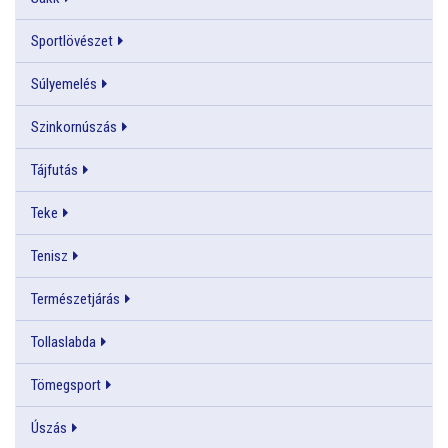
Sportlövészet
Súlyemelés
Szinkornúszás
Tájfutás
Teke
Tenisz
Természetjárás
Tollaslabda
Tömegsport
Úszás