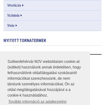
Vitorlázás
Vizilabda
Vívás
NYITOTT TORNATERMEK
RSS
Székesfehérvár MJV weboldalain cookie-at
(sütiket) használunk annak érdekében, hogy
A HONLAP 2017.03.31-I ÁLLAPOTA
felhasználóink oldallátogatási szokásairól
információkat szerezhessünk, de nem
JOGI NYILATKOZAT
tárolunk személyes információkat. Ön az
IMPRESSZUM
oldal meglátogatásával hozzájárul a a
cookie-k használatához.
MÉDIAAJÁNLAT
További információ az adatkezelési