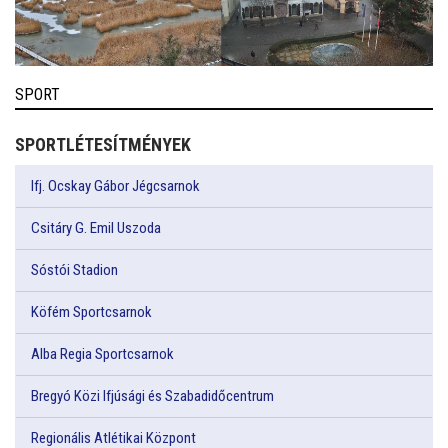
SPORT
SPORTLÉTESÍTMÉNYEK
Ifj. Ocskay Gábor Jégcsarnok
Csitáry G. Emil Uszoda
Sóstói Stadion
Köfém Sportcsarnok
Alba Regia Sportcsarnok
Bregyó Közi Ifjúsági és Szabadidőcentrum
Regionális Atlétikai Központ