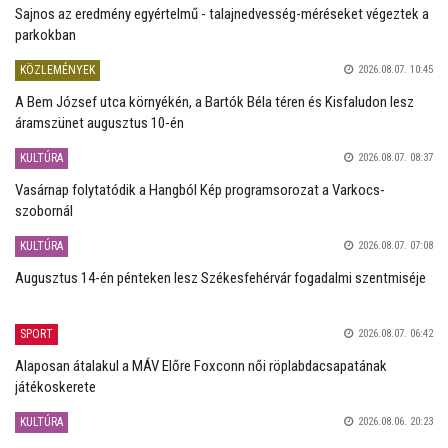
Sajnos az eredmény egyértelmű - talajnedvesség-méréseket végeztek a
parkokban
KÖZLEMÉNYEK
2026.08.07. 10:45
A Bem József utca környékén, a Bartók Béla téren és Kisfaludon lesz
áramszünet augusztus 10-én
KULTÚRA
2026.08.07. 08:37
Vasárnap folytatódik a Hangból Kép programsorozat a Varkocs-
szobornál
KULTÚRA
2026.08.07. 07:08
Augusztus 14-én pénteken lesz Székesfehérvár fogadalmi szentmiséje
SPORT
2026.08.07. 06:42
Alaposan átalakul a MÁV Előre Foxconn női röplabdacsapatának
játékoskerete
KULTÚRA
2026.08.06. 20:23