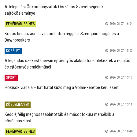
A Települési Önkormányzatok Országos Szövetségének
sajtóközleménye
FEHÉRVÁRI SZÍNES
2026.08.07. 16:04
Közös bringázásra hív szombaton reggel a Szentjánosbogár és a
Dawnbreakers
KÖZÉLET
2026.08.07. 15:03
A legendás székesfehérvári ejtőernyős alakulatra emlékeztek a repülős
és ejtőernyős emlékműnél
SPORT
2026.08.07. 13:17
Hokisok viadala – hat fiatal küzd meg a Volán-keretbe kerülésért
KÖZLEMÉNYEK
2026.08.07. 13:11
Kedd éjfélig meghosszabbították és másodfokúra mérséklik a
hőségriasztást
FEHÉRVÁRI SZÍNES
2026.08.07. 10:48