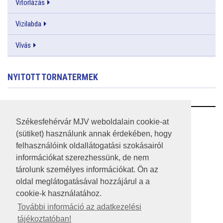
Vitorlázás
Vizilabda
Vívás
NYITOTT TORNATERMEK
RSS
Székesfehérvár MJV weboldalain cookie-at
(sütiket) használunk annak érdekében, hogy
A HONLAP 2017.03.31-I ÁLLAPOTA
felhasználóink oldallátogatási szokásairól
információkat szerezhessünk, de nem
JOGI NYILATKOZAT
tárolunk személyes információkat. Ön az
IMPRESSZUM
oldal meglátogatásával hozzájárul a a
cookie-k használatához.
MÉDIAAJÁNLAT
További információ az adatkezelési
tájékoztatóban!
KÖZÉRDEKŰ ADATOK