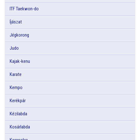
ITF Taekwon-do
Íjászat
Jégkorong
Judo
Kajak-kenu
Karate
Kempo
Kerékpár
Kézilabda
Kosárlabda
Korcsolya