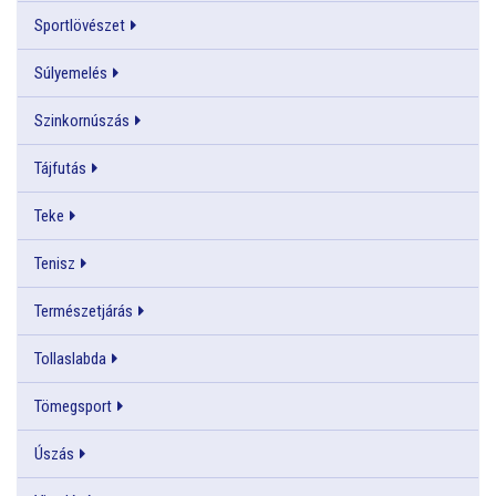
Sportlövészet
Súlyemelés
Szinkornúszás
Tájfutás
Teke
Tenisz
Természetjárás
Tollaslabda
Tömegsport
Úszás