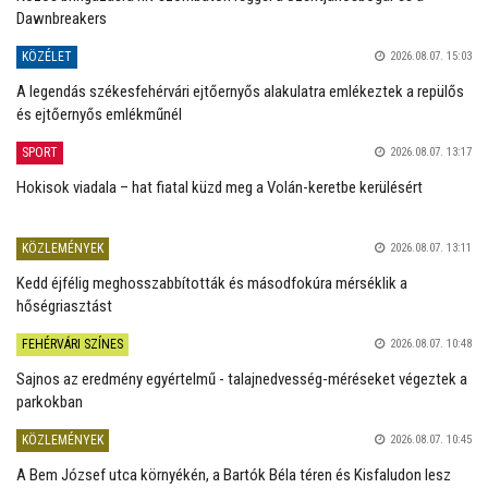
Dawnbreakers
KÖZÉLET
2026.08.07. 15:03
A legendás székesfehérvári ejtőernyős alakulatra emlékeztek a repülős
és ejtőernyős emlékműnél
SPORT
2026.08.07. 13:17
Hokisok viadala – hat fiatal küzd meg a Volán-keretbe kerülésért
KÖZLEMÉNYEK
2026.08.07. 13:11
Kedd éjfélig meghosszabbították és másodfokúra mérséklik a
hőségriasztást
FEHÉRVÁRI SZÍNES
2026.08.07. 10:48
Sajnos az eredmény egyértelmű - talajnedvesség-méréseket végeztek a
parkokban
KÖZLEMÉNYEK
2026.08.07. 10:45
A Bem József utca környékén, a Bartók Béla téren és Kisfaludon lesz