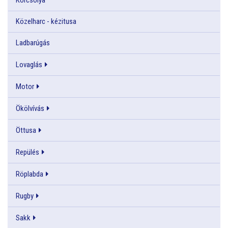
Közelharc - kézitusa
Ladbarúgás
Lovaglás
Motor
Ökölvívás
Öttusa
Repülés
Röplabda
Rugby
Sakk