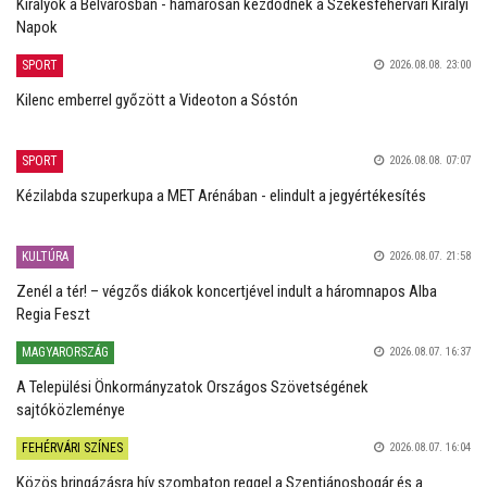
Királyok a Belvárosban - hamarosan kezdődnek a Székesfehérvári Királyi
Napok
SPORT
2026.08.08. 23:00
Kilenc emberrel győzött a Videoton a Sóstón
SPORT
2026.08.08. 07:07
Kézilabda szuperkupa a MET Arénában - elindult a jegyértékesítés
KULTÚRA
2026.08.07. 21:58
Zenél a tér! – végzős diákok koncertjével indult a háromnapos Alba
Regia Feszt
MAGYARORSZÁG
2026.08.07. 16:37
A Települési Önkormányzatok Országos Szövetségének
sajtóközleménye
FEHÉRVÁRI SZÍNES
2026.08.07. 16:04
Közös bringázásra hív szombaton reggel a Szentjánosbogár és a