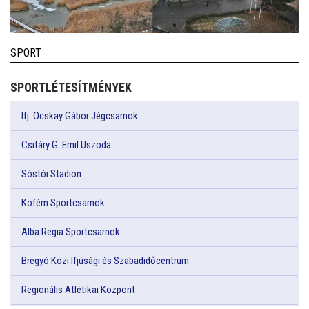
SPORT
SPORTLÉTESÍTMÉNYEK
Ifj. Ocskay Gábor Jégcsarnok
Csitáry G. Emil Uszoda
Sóstói Stadion
Köfém Sportcsarnok
Alba Regia Sportcsarnok
Bregyó Közi Ifjúsági és Szabadidőcentrum
Regionális Atlétikai Központ