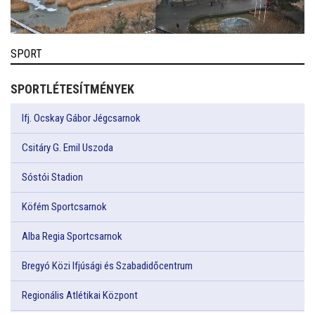
SPORT
SPORTLÉTESÍTMÉNYEK
Ifj. Ocskay Gábor Jégcsarnok
Csitáry G. Emil Uszoda
Sóstói Stadion
Köfém Sportcsarnok
Alba Regia Sportcsarnok
Bregyó Közi Ifjúsági és Szabadidőcentrum
Regionális Atlétikai Központ