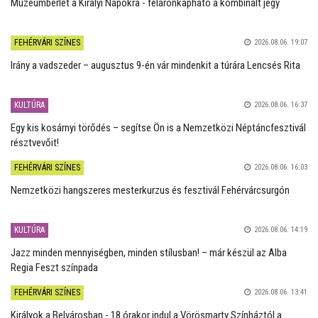
Múzeumbérlet a Királyi Napokra - féláronkapható a kombinált jegy
FEHÉRVÁRI SZÍNES
2026.08.06. 19:07
Irány a vadszeder – augusztus 9-én vár mindenkit a túrára Lencsés Rita
KULTÚRA
2026.08.06. 16:37
Egy kis kosárnyi törődés – segítse Ön is a Nemzetközi Néptáncfesztivál
résztvevőit!
FEHÉRVÁRI SZÍNES
2026.08.06. 16:03
Nemzetközi hangszeres mesterkurzus és fesztivál Fehérvárcsurgón
KULTÚRA
2026.08.06. 14:19
Jazz minden mennyiségben, minden stílusban! – már készül az Alba
Regia Feszt színpada
FEHÉRVÁRI SZÍNES
2026.08.06. 13:41
Királyok a Belvárosban - 18 órakor indul a Vörösmarty Színháztól a