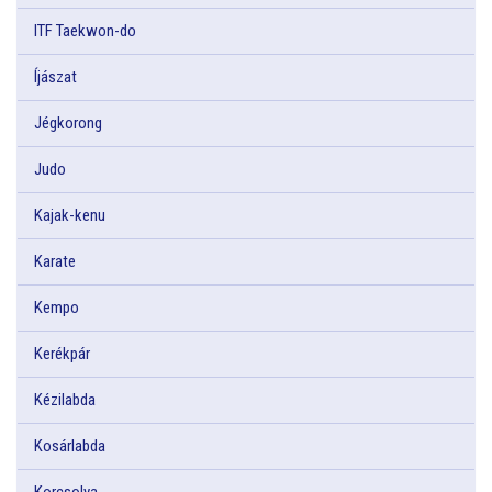
ITF Taekwon-do
Íjászat
Jégkorong
Judo
Kajak-kenu
Karate
Kempo
Kerékpár
Kézilabda
Kosárlabda
Korcsolya