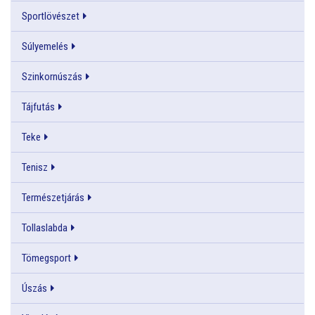
Sportlövészet
Súlyemelés
Szinkornúszás
Tájfutás
Teke
Tenisz
Természetjárás
Tollaslabda
Tömegsport
Úszás