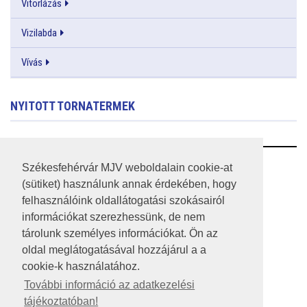
Vitorlázás
Vizilabda
Vívás
NYITOTT TORNATERMEK
RSS
Székesfehérvár MJV weboldalain cookie-at
(sütiket) használunk annak érdekében, hogy
A HONLAP 2017.03.31-I ÁLLAPOTA
felhasználóink oldallátogatási szokásairól
információkat szerezhessünk, de nem
JOGI NYILATKOZAT
tárolunk személyes információkat. Ön az
IMPRESSZUM
oldal meglátogatásával hozzájárul a a
cookie-k használatához.
MÉDIAAJÁNLAT
További információ az adatkezelési
tájékoztatóban!
KÖZÉRDEKŰ ADATOK