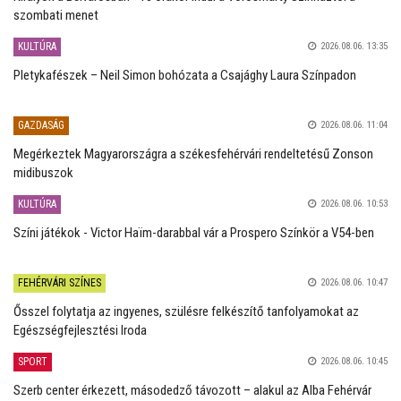
szombati menet
KULTÚRA
2026.08.06. 13:35
Pletykafészek – Neil Simon bohózata a Csajághy Laura Színpadon
GAZDASÁG
2026.08.06. 11:04
Megérkeztek Magyarországra a székesfehérvári rendeltetésű Zonson
midibuszok
KULTÚRA
2026.08.06. 10:53
Színi játékok - Victor Haïm-darabbal vár a Prospero Színkör a V54-ben
FEHÉRVÁRI SZÍNES
2026.08.06. 10:47
Ősszel folytatja az ingyenes, szülésre felkészítő tanfolyamokat az
Egészségfejlesztési Iroda
SPORT
2026.08.06. 10:45
Szerb center érkezett, másodedző távozott – alakul az Alba Fehérvár