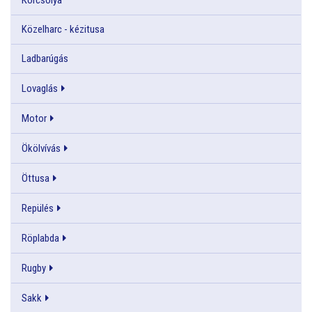
Közelharc - kézitusa
Ladbarúgás
Lovaglás
Motor
Ökölvívás
Öttusa
Repülés
Röplabda
Rugby
Sakk