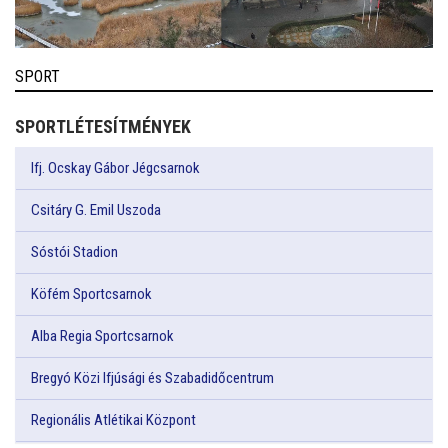
SPORT
SPORTLÉTESÍTMÉNYEK
Ifj. Ocskay Gábor Jégcsarnok
Csitáry G. Emil Uszoda
Sóstói Stadion
Köfém Sportcsarnok
Alba Regia Sportcsarnok
Bregyó Közi Ifjúsági és Szabadidőcentrum
Regionális Atlétikai Központ