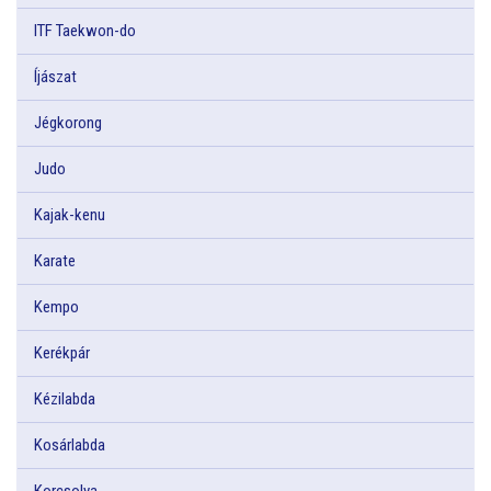
ITF Taekwon-do
Íjászat
Jégkorong
Judo
Kajak-kenu
Karate
Kempo
Kerékpár
Kézilabda
Kosárlabda
Korcsolya