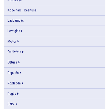
Közelharc - kézitusa
Ladbarúgás
Lovaglás
Motor
Ökölvívás
Öttusa
Repülés
Röplabda
Rugby
Sakk