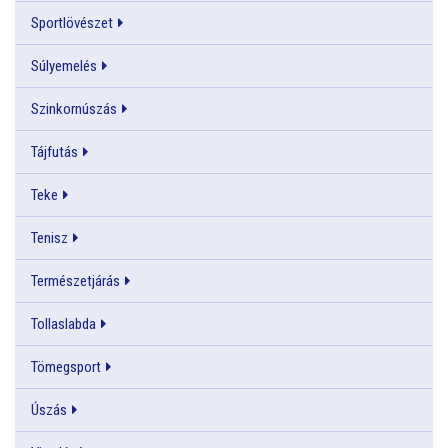
Sportlövészet
Súlyemelés
Szinkornúszás
Tájfutás
Teke
Tenisz
Természetjárás
Tollaslabda
Tömegsport
Úszás