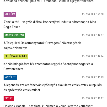
Kézilabda szuperkupa a MET Arénában - elindult a jegyértékesítés
KULTÚRA
2026.08.07. 21:58
Zenél a tér! – végzős diákok koncertjével indult a háromnapos Alba
Regia Feszt
MAGYARORSZÁG
2026.08.07. 16:37
A Települési Önkormányzatok Országos Szövetségének
sajtóközleménye
FEHÉRVÁRI SZÍNES
2026.08.07. 16:04
Közös bringázásra hív szombaton reggel a Szentjánosbogár és a
Dawnbreakers
KÖZÉLET
2026.08.07. 15:03
A legendás székesfehérvári ejtőernyős alakulatra emlékeztek a repülős
és ejtőernyős emlékműnél
SPORT
2026.08.07. 13:17
Hokisok viadala – hat fiatal küzd meg a Volán-keretbe kerülésért