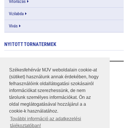
Vitorlázás
Vizilabda
Vívás
NYITOTT TORNATERMEK
RSS
Székesfehérvár MJV weboldalain cookie-at
(sütiket) használunk annak érdekében, hogy
A HONLAP 2017.03.31-I ÁLLAPOTA
felhasználóink oldallátogatási szokásairól
információkat szerezhessünk, de nem
JOGI NYILATKOZAT
tárolunk személyes információkat. Ön az
IMPRESSZUM
oldal meglátogatásával hozzájárul a a
cookie-k használatához.
MÉDIAAJÁNLAT
További információ az adatkezelési
tájékoztatóban!
KÖZÉRDEKŰ ADATOK