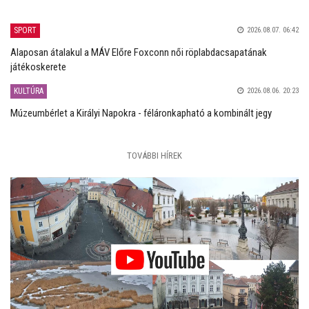
SPORT
2026.08.07. 06:42
Alaposan átalakul a MÁV Előre Foxconn női röplabdacsapatának
játékoskerete
KULTÚRA
2026.08.06. 20:23
Múzeumbérlet a Királyi Napokra - féláronkapható a kombinált jegy
TOVÁBBI HÍREK