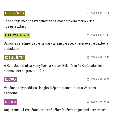
KÖZLEMÉNYEK
2026.08.07. 13:11
Kedd éjfélig meghosszabbították és másodfokúra mérséklik a
hőségriasztást
FEHÉRVÁRI SZÍNES
2026.08.07. 10:48
Sajnos az eredmény egyértelmű - talajnedvesség-méréseket végeztek a
parkokban
KÖZLEMÉNYEK
2026.08.07. 10:45
A Bem József utca környékén, a Bartók Béla téren és Kisfaludon lesz
áramszünet augusztus 10-én
KULTÚRA
2026.08.07. 08:37
Vasárnap folytatódik a Hangból Kép programsorozat a Varkocs-
szobornál
KULTÚRA
2026.08.07. 07:08
Augusztus 14-én pénteken lesz Székesfehérvár fogadalmi szentmiséje