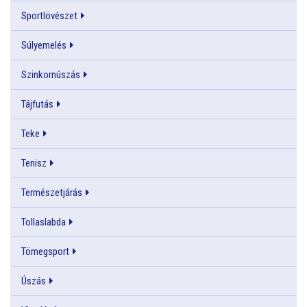
Sportlövészet
Súlyemelés
Szinkornúszás
Tájfutás
Teke
Tenisz
Természetjárás
Tollaslabda
Tömegsport
Úszás