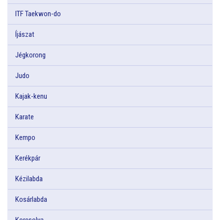
ITF Taekwon-do
Íjászat
Jégkorong
Judo
Kajak-kenu
Karate
Kempo
Kerékpár
Kézilabda
Kosárlabda
Korcsolya