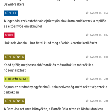
Dawnbreakers
KÖZÉLET
2026.08.07. 15:03
A legendás székesfehérvári ejtőernyős alakulatra emlékeztek a repülős
és ejtőernyős emlékműnél
SPORT
2026.08.07. 13:17
Hokisok viadala – hat fiatal küzd meg a Volán-keretbe kerülésért
KÖZLEMÉNYEK
2026.08.07. 13:11
Kedd éjfélig meghosszabbították és másodfokúra mérséklik a
hőségriasztást
FEHÉRVÁRI SZÍNES
2026.08.07. 10:48
Sajnos az eredmény egyértelmű - talajnedvesség-méréseket végeztek a
parkokban
KÖZLEMÉNYEK
2026.08.07. 10:45
A Bem József utca környékén, a Bartók Béla téren és Kisfaludon lesz