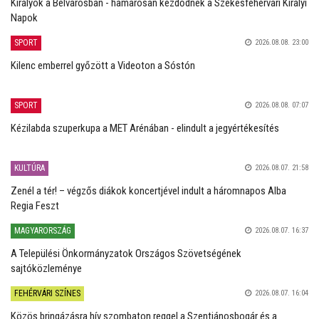
Királyok a Belvárosban - hamarosan kezdődnek a Székesfehérvári Királyi
Napok
SPORT
2026.08.08. 23:00
Kilenc emberrel győzött a Videoton a Sóstón
SPORT
2026.08.08. 07:07
Kézilabda szuperkupa a MET Arénában - elindult a jegyértékesítés
KULTÚRA
2026.08.07. 21:58
Zenél a tér! – végzős diákok koncertjével indult a háromnapos Alba
Regia Feszt
MAGYARORSZÁG
2026.08.07. 16:37
A Települési Önkormányzatok Országos Szövetségének
sajtóközleménye
FEHÉRVÁRI SZÍNES
2026.08.07. 16:04
Közös bringázásra hív szombaton reggel a Szentjánosbogár és a