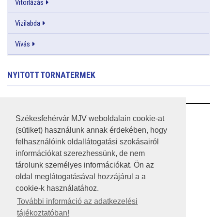
Vitorlázás
Vizilabda
Vívás
NYITOTT TORNATERMEK
RSS
Székesfehérvár MJV weboldalain cookie-at
(sütiket) használunk annak érdekében, hogy
A HONLAP 2017.03.31-I ÁLLAPOTA
felhasználóink oldallátogatási szokásairól
információkat szerezhessünk, de nem
JOGI NYILATKOZAT
tárolunk személyes információkat. Ön az
IMPRESSZUM
oldal meglátogatásával hozzájárul a a
cookie-k használatához.
MÉDIAAJÁNLAT
További információ az adatkezelési
tájékoztatóban!
KÖZÉRDEKŰ ADATOK