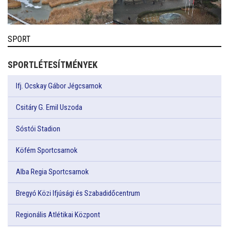
SPORT
SPORTLÉTESÍTMÉNYEK
Ifj. Ocskay Gábor Jégcsarnok
Csitáry G. Emil Uszoda
Sóstói Stadion
Köfém Sportcsarnok
Alba Regia Sportcsarnok
Bregyó Közi Ifjúsági és Szabadidőcentrum
Regionális Atlétikai Központ