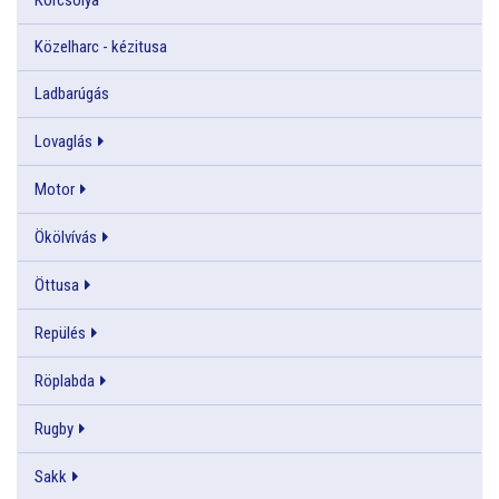
Közelharc - kézitusa
Ladbarúgás
Lovaglás
Motor
Ökölvívás
Öttusa
Repülés
Röplabda
Rugby
Sakk