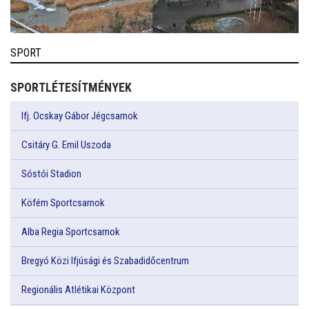
SPORT
SPORTLÉTESÍTMÉNYEK
Ifj. Ocskay Gábor Jégcsarnok
Csitáry G. Emil Uszoda
Sóstói Stadion
Köfém Sportcsarnok
Alba Regia Sportcsarnok
Bregyó Közi Ifjúsági és Szabadidőcentrum
Regionális Atlétikai Központ