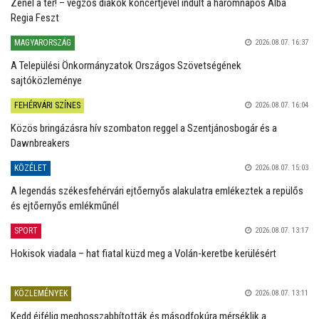
Zenél a tér! – végzős diákok koncertjével indult a háromnapos Alba
Regia Feszt
MAGYARORSZÁG
2026.08.07. 16:37
A Települési Önkormányzatok Országos Szövetségének
sajtóközleménye
FEHÉRVÁRI SZÍNES
2026.08.07. 16:04
Közös bringázásra hív szombaton reggel a Szentjánosbogár és a
Dawnbreakers
KÖZÉLET
2026.08.07. 15:03
A legendás székesfehérvári ejtőernyős alakulatra emlékeztek a repülős
és ejtőernyős emlékműnél
SPORT
2026.08.07. 13:17
Hokisok viadala – hat fiatal küzd meg a Volán-keretbe kerülésért
KÖZLEMÉNYEK
2026.08.07. 13:11
Kedd éjfélig meghosszabbították és másodfokúra mérséklik a