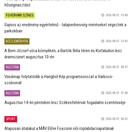
hőségriasztást
FEHÉRVÁRI SZÍNES
2026.08.07. 10:48
Sajnos az eredmény egyértelmű - talajnedvesség-méréseket végeztek a
parkokban
KÖZLEMÉNYEK
2026.08.07. 10:45
A Bem József utca környékén, a Bartók Béla téren és Kisfaludon lesz
áramszünet augusztus 10-én
KULTÚRA
2026.08.07. 08:37
Vasárnap folytatódik a Hangból Kép programsorozat a Varkocs-
szobornál
KULTÚRA
2026.08.07. 07:08
Augusztus 14-én pénteken lesz Székesfehérvár fogadalmi szentmiséje
SPORT
2026.08.07. 06:42
Alaposan átalakul a MÁV Előre Foxconn női röplabdacsapatának