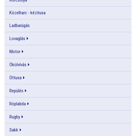
Közelharc - kézitusa
Ladbarúgás
Lovaglás
Motor
Ökölvívás
Öttusa
Repülés
Röplabda
Rugby
Sakk