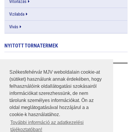
Vitorlázás
Vizilabda
Vívás
NYITOTT TORNATERMEK
RSS
Székesfehérvár MJV weboldalain cookie-at
(sütiket) használunk annak érdekében, hogy
A HONLAP 2017.03.31-I ÁLLAPOTA
felhasználóink oldallátogatási szokásairól
információkat szerezhessünk, de nem
JOGI NYILATKOZAT
tárolunk személyes információkat. Ön az
IMPRESSZUM
oldal meglátogatásával hozzájárul a a
cookie-k használatához.
MÉDIAAJÁNLAT
További információ az adatkezelési
tájékoztatóban!
KÖZÉRDEKŰ ADATOK