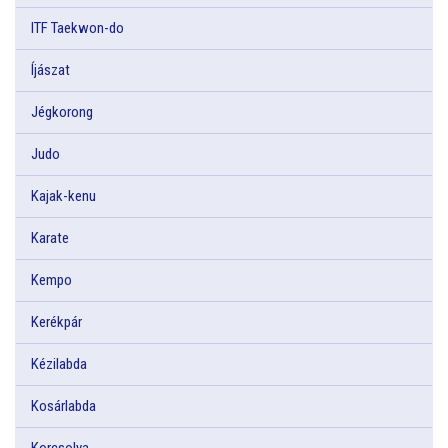
ITF Taekwon-do
Íjászat
Jégkorong
Judo
Kajak-kenu
Karate
Kempo
Kerékpár
Kézilabda
Kosárlabda
Korcsolya