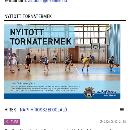
E-mail cím:
albasc1@t-online.hu
NYITOTT TORNATERMEK
HÍREK
- NAPI HÍRÖSSZEFOGLALÓ
KULTÚRA
2026.08.07. 21:58