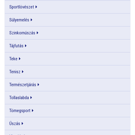
Sportlövészet
Súlyemelés
Szinkornúszás
Tájfutás
Teke
Tenisz
Természetjárás
Tollaslabda
Tömegsport
Úszás