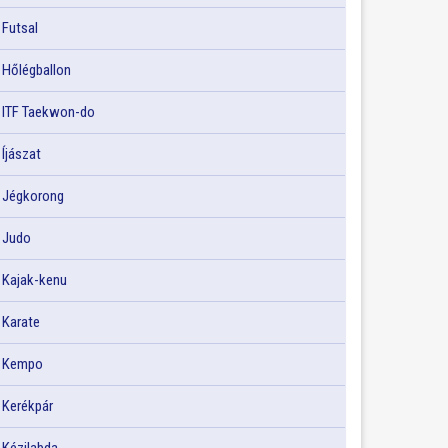
Futsal
Hőlégballon
ITF Taekwon-do
Íjászat
Jégkorong
Judo
Kajak-kenu
Karate
Kempo
Kerékpár