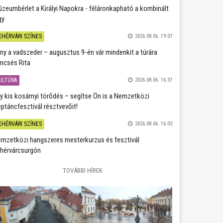
zeumbérlet a Királyi Napokra - féláronkapható a kombinált
gy
EHÉRVÁRI SZÍNES
2026.08.06. 19:07
ány a vadszeder – augusztus 9-én vár mindenkit a túrára
ncsés Rita
ULTÚRA
2026.08.06. 16:37
y kis kosárnyi törődés – segítse Ön is a Nemzetközi
ptáncfesztivál résztvevőit!
EHÉRVÁRI SZÍNES
2026.08.06. 16:03
mzetközi hangszeres mesterkurzus és fesztivál
hérvárcsurgón
TOVÁBBI HÍREK