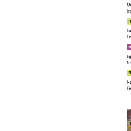
Mú
je
F
Ir
Le
K
Eg
Né
F
Ne
Fe