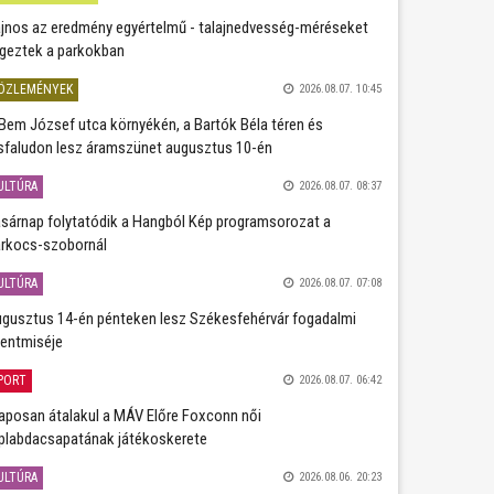
jnos az eredmény egyértelmű - talajnedvesség-méréseket
geztek a parkokban
ÖZLEMÉNYEK
2026.08.07. 10:45
Bem József utca környékén, a Bartók Béla téren és
sfaludon lesz áramszünet augusztus 10-én
ULTÚRA
2026.08.07. 08:37
sárnap folytatódik a Hangból Kép programsorozat a
rkocs-szobornál
ULTÚRA
2026.08.07. 07:08
gusztus 14-én pénteken lesz Székesfehérvár fogadalmi
entmiséje
PORT
2026.08.07. 06:42
aposan átalakul a MÁV Előre Foxconn női
plabdacsapatának játékoskerete
ULTÚRA
2026.08.06. 20:23