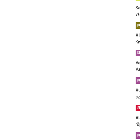
Sa
vé
K
A 
Ki
K
Va
Va
K
Au
sz
S
Al
rö
K