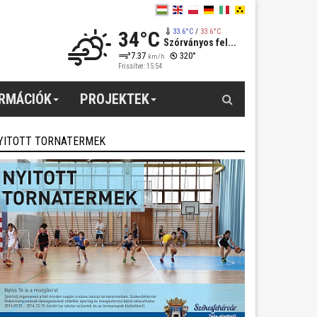
34°C
33.6°C
/
33.6°C
Szórványos fel...
7.37
320°
km/h
Frissítve: 15:54
Keresés
ORMÁCIÓK
PROJEKTEK
YITOTT TORNATERMEK