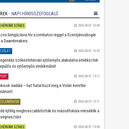
ÍREK
- NAPI HÍRÖSSZEFOGLALÓ
EHÉRVÁRI SZÍNES
2026.08.07. 16:04
zös bringázásra hív szombaton reggel a Szentjánosbogár
 a Dawnbreakers
ÖZÉLET
2026.08.07. 15:03
legendás székesfehérvári ejtőernyős alakulatra emlékeztek
repülős és ejtőernyős emlékműnél
PORT
2026.08.07. 13:17
kisok viadala – hat fiatal küzd meg a Volán-keretbe
rülésért
ÖZLEMÉNYEK
2026.08.07. 13:11
dd éjfélig meghosszabbították és másodfokúra mérséklik a
ségriasztást
EHÉRVÁRI SZÍNES
2026.08.07. 10:48