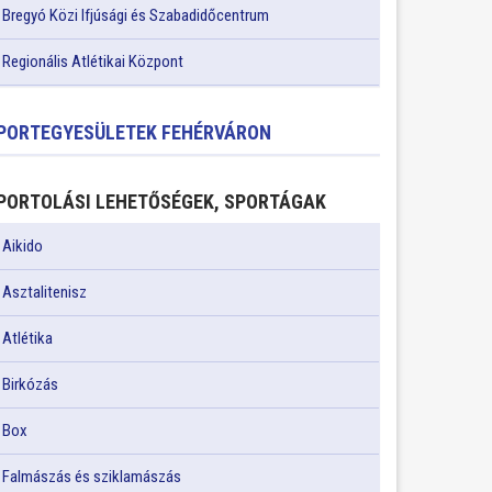
Bregyó Közi Ifjúsági és Szabadidőcentrum
Regionális Atlétikai Központ
PORTEGYESÜLETEK FEHÉRVÁRON
PORTOLÁSI LEHETŐSÉGEK, SPORTÁGAK
Aikido
Asztalitenisz
Atlétika
Birkózás
Box
Falmászás és sziklamászás