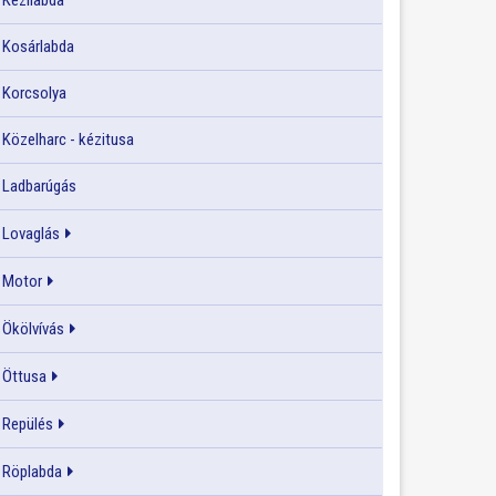
Kézilabda
Kosárlabda
Korcsolya
Közelharc - kézitusa
Ladbarúgás
Lovaglás
Motor
Ökölvívás
Öttusa
Repülés
Röplabda