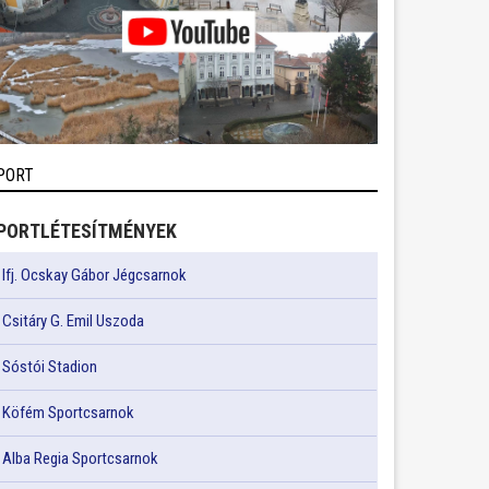
PORT
PORTLÉTESÍTMÉNYEK
Ifj. Ocskay Gábor Jégcsarnok
Csitáry G. Emil Uszoda
Sóstói Stadion
Köfém Sportcsarnok
Alba Regia Sportcsarnok