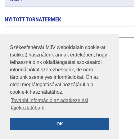
NYITOTT TORNATERMEK
RSS
Székesfehérvár MJV weboldalain cookie-at
(sütiket) használunk annak érdekében, hogy
A HONLAP 2017.03.31-I ÁLLAPOTA
felhasználóink oldallátogatási szokásairól
információkat szerezhessünk, de nem
JOGI NYILATKOZAT
tárolunk személyes információkat. Ön az
IMPRESSZUM
oldal meglátogatásával hozzájárul a a
cookie-k használatához.
MÉDIAAJÁNLAT
További információ az adatkezelési
tájékoztatóban!
KÖZÉRDEKŰ ADATOK
ADATVÉDELEM
OK
©2023 SZÉKESFEHÉRVÁR MEGYEI JOGÚ VÁROS