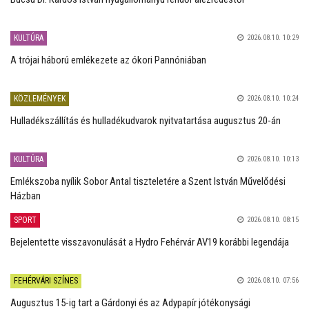
KULTÚRA
2026.08.10. 10:29
A trójai háború emlékezete az ókori Pannóniában
KÖZLEMÉNYEK
2026.08.10. 10:24
Hulladékszállítás és hulladékudvarok nyitvatartása augusztus 20-án
KULTÚRA
2026.08.10. 10:13
Emlékszoba nyílik Sobor Antal tiszteletére a Szent István Művelődési
Házban
SPORT
2026.08.10. 08:15
Bejelentette visszavonulását a Hydro Fehérvár AV19 korábbi legendája
FEHÉRVÁRI SZÍNES
2026.08.10. 07:56
Augusztus 15-ig tart a Gárdonyi és az Adypapír jótékonysági