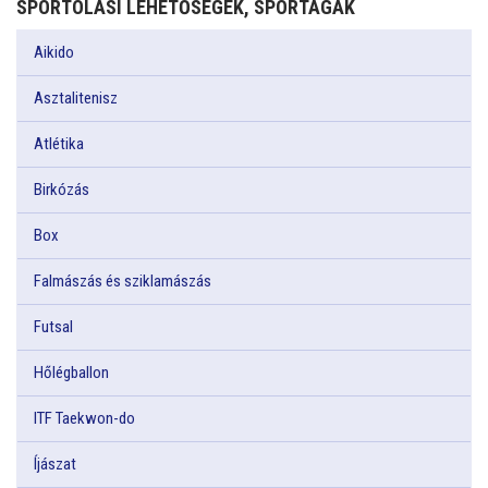
SPORTOLÁSI LEHETŐSÉGEK, SPORTÁGAK
Aikido
Asztalitenisz
Atlétika
Birkózás
Box
Falmászás és sziklamászás
Futsal
Hőlégballon
ITF Taekwon-do
Íjászat