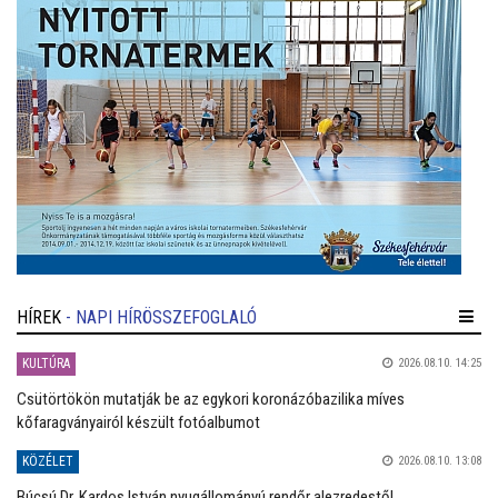
HÍREK
- NAPI HÍRÖSSZEFOGLALÓ
KULTÚRA
2026.08.10. 14:25
Csütörtökön mutatják be az egykori koronázóbazilika míves
kőfaragványairól készült fotóalbumot
KÖZÉLET
2026.08.10. 13:08
Búcsú Dr. Kardos István nyugállományú rendőr alezredestől