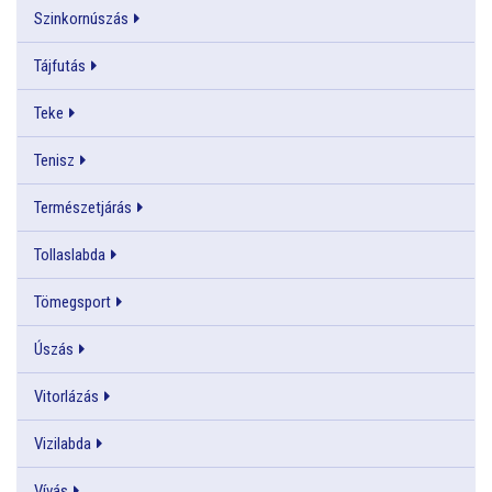
Szinkornúszás
Tájfutás
Teke
Tenisz
Természetjárás
Tollaslabda
Tömegsport
Úszás
Vitorlázás
Vizilabda
Vívás