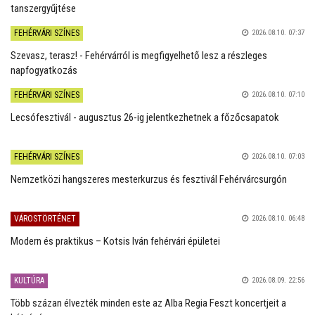
tanszergyűjtése
FEHÉRVÁRI SZÍNES
2026.08.10. 07:37
Szevasz, terasz! - Fehérvárról is megfigyelhető lesz a részleges
napfogyatkozás
FEHÉRVÁRI SZÍNES
2026.08.10. 07:10
Lecsófesztivál - augusztus 26-ig jelentkezhetnek a főzőcsapatok
FEHÉRVÁRI SZÍNES
2026.08.10. 07:03
Nemzetközi hangszeres mesterkurzus és fesztivál Fehérvárcsurgón
VÁROSTÖRTÉNET
2026.08.10. 06:48
Modern és praktikus – Kotsis Iván fehérvári épületei
KULTÚRA
2026.08.09. 22:56
Több százan élvezték minden este az Alba Regia Feszt koncertjeit a