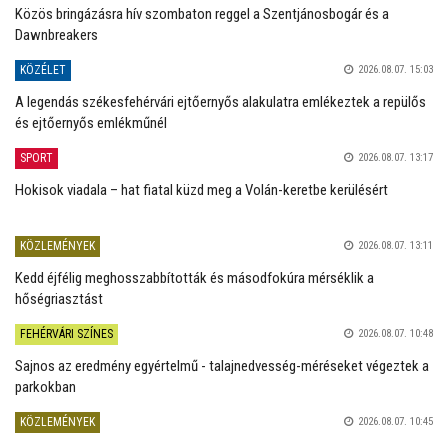
Közös bringázásra hív szombaton reggel a Szentjánosbogár és a
Dawnbreakers
KÖZÉLET
2026.08.07. 15:03
A legendás székesfehérvári ejtőernyős alakulatra emlékeztek a repülős
és ejtőernyős emlékműnél
SPORT
2026.08.07. 13:17
Hokisok viadala – hat fiatal küzd meg a Volán-keretbe kerülésért
KÖZLEMÉNYEK
2026.08.07. 13:11
Kedd éjfélig meghosszabbították és másodfokúra mérséklik a
hőségriasztást
FEHÉRVÁRI SZÍNES
2026.08.07. 10:48
Sajnos az eredmény egyértelmű - talajnedvesség-méréseket végeztek a
parkokban
KÖZLEMÉNYEK
2026.08.07. 10:45