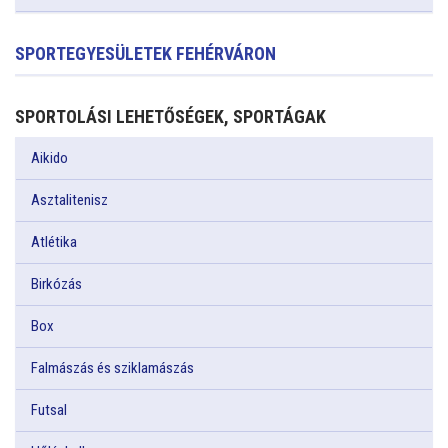
SPORTEGYESÜLETEK FEHÉRVÁRON
SPORTOLÁSI LEHETŐSÉGEK, SPORTÁGAK
Aikido
Asztalitenisz
Atlétika
Birkózás
Box
Falmászás és sziklamászás
Futsal