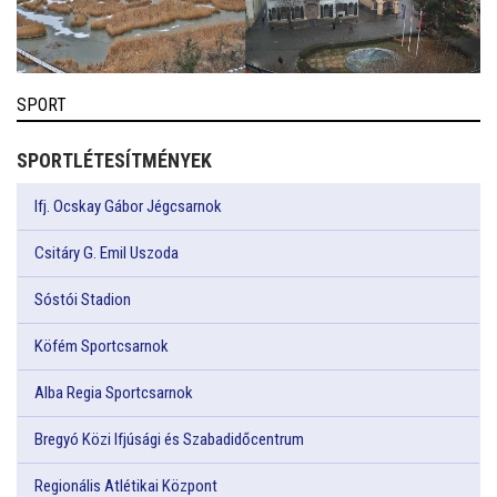
SPORT
SPORTLÉTESÍTMÉNYEK
Ifj. Ocskay Gábor Jégcsarnok
Csitáry G. Emil Uszoda
Sóstói Stadion
Köfém Sportcsarnok
Alba Regia Sportcsarnok
Bregyó Közi Ifjúsági és Szabadidőcentrum
Regionális Atlétikai Központ