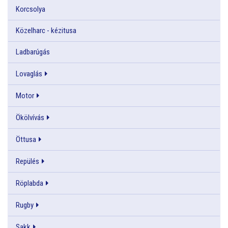
Korcsolya
Közelharc - kézitusa
Ladbarúgás
Lovaglás
Motor
Ökölvívás
Öttusa
Repülés
Röplabda
Rugby
Sakk