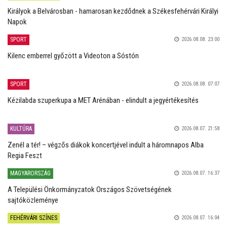
Királyok a Belvárosban - hamarosan kezdődnek a Székesfehérvári Királyi
Napok
SPORT
2026.08.08. 23:00
Kilenc emberrel győzött a Videoton a Sóstón
SPORT
2026.08.08. 07:07
Kézilabda szuperkupa a MET Arénában - elindult a jegyértékesítés
KULTÚRA
2026.08.07. 21:58
Zenél a tér! – végzős diákok koncertjével indult a háromnapos Alba
Regia Feszt
MAGYARORSZÁG
2026.08.07. 16:37
A Települési Önkormányzatok Országos Szövetségének
sajtóközleménye
FEHÉRVÁRI SZÍNES
2026.08.07. 16:04