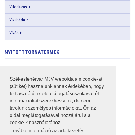
Vitorlázás
Vizilabda
Vívás
NYITOTT TORNATERMEK
RSS
Székesfehérvár MJV weboldalain cookie-at
(sütiket) használunk annak érdekében, hogy
A HONLAP 2017.03.31-I ÁLLAPOTA
felhasználóink oldallátogatási szokásairól
információkat szerezhessünk, de nem
JOGI NYILATKOZAT
tárolunk személyes információkat. Ön az
IMPRESSZUM
oldal meglátogatásával hozzájárul a a
cookie-k használatához.
MÉDIAAJÁNLAT
További információ az adatkezelési