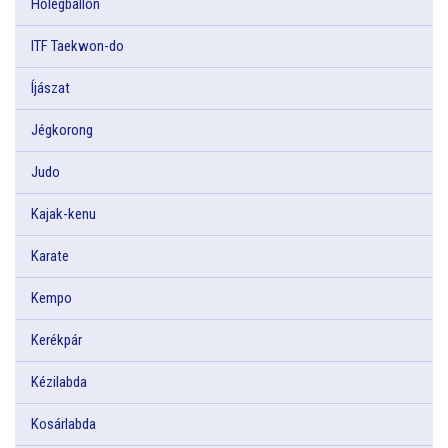
Hőlégballon
ITF Taekwon-do
Íjászat
Jégkorong
Judo
Kajak-kenu
Karate
Kempo
Kerékpár
Kézilabda
Kosárlabda