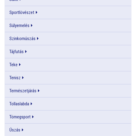
Sportlövészet
Súlyemelés
Szinkornúszás
Tájfutás
Teke
Tenisz
Természetjárás
Tollaslabda
Tömegsport
Úszás