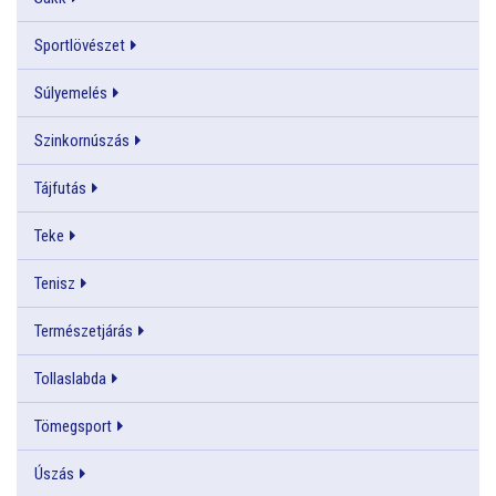
Sportlövészet
Súlyemelés
Szinkornúszás
Tájfutás
Teke
Tenisz
Természetjárás
Tollaslabda
Tömegsport
Úszás