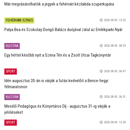
Már megvásárolhatók a jegyek a fehérvári kézilabda szuperkupára
FEHÉRVÁRI SZÍNES
2026.08.05. 10:25
Palya Bea és Szokolay Dongó Balázs duójával zárul az Emlékparki Nyár
KULTÚRA
2026.08.05. 08:33
Egy héttel később nyit a Széna Téri és a Zsolt Utcai Tagkönyvtár
SPORT
2026.08.05. 06:47
Idén augusztus 20-án is várják a futás kedvelőit a Bence-hegyi
félmaratonon
KULTÚRA
2026.08.05. 06:31
Mesélő Pedagógus és Könyvtáros Díj - augusztus 31-ig várják a
jelöléseket
SPORT
2026.08.04. 16:34