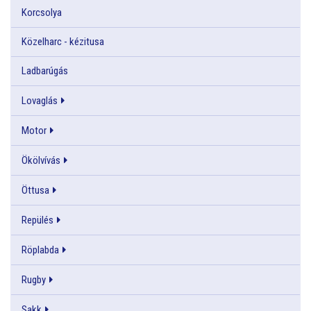
Korcsolya
Közelharc - kézitusa
Ladbarúgás
Lovaglás
Motor
Ökölvívás
Öttusa
Repülés
Röplabda
Rugby
Sakk