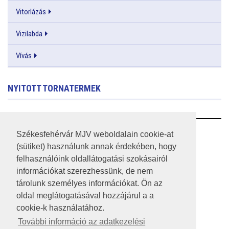
Vitorlázás
Vizilabda
Vívás
NYITOTT TORNATERMEK
RSS
Székesfehérvár MJV weboldalain cookie-at
(sütiket) használunk annak érdekében, hogy
A HONLAP 2017.03.31-I ÁLLAPOTA
felhasználóink oldallátogatási szokásairól
információkat szerezhessünk, de nem
JOGI NYILATKOZAT
tárolunk személyes információkat. Ön az
IMPRESSZUM
oldal meglátogatásával hozzájárul a a
cookie-k használatához.
MÉDIAAJÁNLAT
További információ az adatkezelési