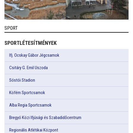
SPORT
SPORTLÉTESÍTMÉNYEK
Ifj. Ocskay Gábor Jégcsarnok
Csitáry G. Emil Uszoda
Sóstói Stadion
Köfém Sportcsarnok
Alba Regia Sportcsarnok
Bregyó Közi Ifjúsági és Szabadidőcentrum
Regionális Atlétikai Központ