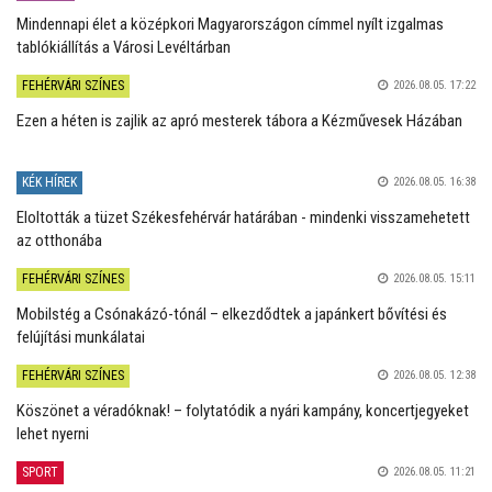
Mindennapi élet a középkori Magyarországon címmel nyílt izgalmas
tablókiállítás a Városi Levéltárban
FEHÉRVÁRI SZÍNES
2026.08.05. 17:22
Ezen a héten is zajlik az apró mesterek tábora a Kézművesek Házában
KÉK HÍREK
2026.08.05. 16:38
Eloltották a tüzet Székesfehérvár határában - mindenki visszamehetett
az otthonába
FEHÉRVÁRI SZÍNES
2026.08.05. 15:11
Mobilstég a Csónakázó-tónál – elkezdődtek a japánkert bővítési és
felújítási munkálatai
FEHÉRVÁRI SZÍNES
2026.08.05. 12:38
Köszönet a véradóknak! – folytatódik a nyári kampány, koncertjegyeket
lehet nyerni
SPORT
2026.08.05. 11:21