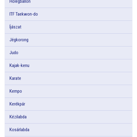
Hőlégballon
ITF Taekwon-do
Íjászat
Jégkorong
Judo
Kajak-kenu
Karate
Kempo
Kerékpár
Kézilabda
Kosárlabda