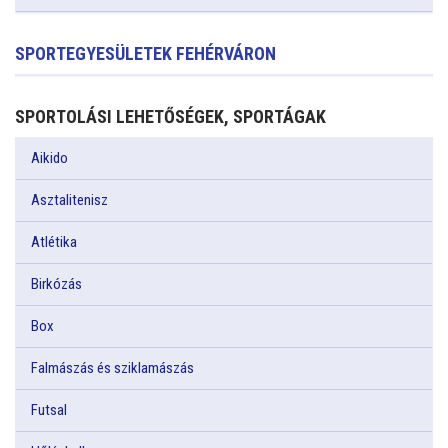
SPORTEGYESÜLETEK FEHÉRVÁRON
SPORTOLÁSI LEHETŐSÉGEK, SPORTÁGAK
Aikido
Asztalitenisz
Atlétika
Birkózás
Box
Falmászás és sziklamászás
Futsal