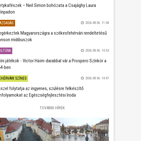
etykafészek – Neil Simon bohózata a Csajághy Laura
ínpadon
AZDASÁG
2026.08.06. 11:04
gérkeztek Magyarországra a székesfehérvári rendeltetésű
nson midibuszok
ULTÚRA
2026.08.06. 10:53
íni játékok - Victor Haïm-darabbal vár a Prospero Színkör a
4-ben
EHÉRVÁRI SZÍNES
2026.08.06. 10:47
szel folytatja az ingyenes, szülésre felkészítő
nfolyamokat az Egészségfejlesztési Iroda
TOVÁBBI HÍREK