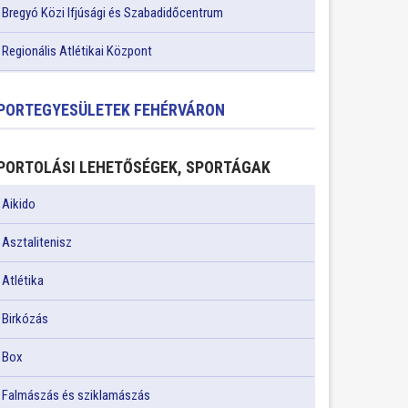
Bregyó Közi Ifjúsági és Szabadidőcentrum
Regionális Atlétikai Központ
PORTEGYESÜLETEK FEHÉRVÁRON
PORTOLÁSI LEHETŐSÉGEK, SPORTÁGAK
Aikido
Asztalitenisz
Atlétika
Birkózás
Box
Falmászás és sziklamászás