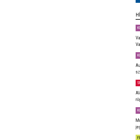
H
K
Va
Va
K
Au
sz
S
Al
rö
K
Mú
je
F