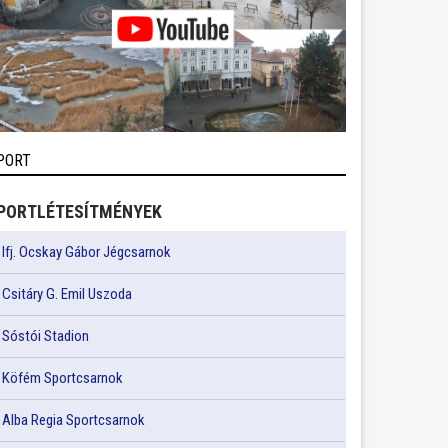
PORT
PORTLÉTESÍTMÉNYEK
Ifj. Ocskay Gábor Jégcsarnok
Csitáry G. Emil Uszoda
Sóstói Stadion
Köfém Sportcsarnok
Alba Regia Sportcsarnok