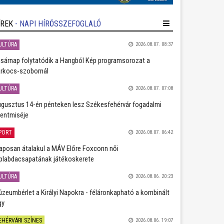
ÍREK
- NAPI HÍRÖSSZEFOGLALÓ
ULTÚRA
2026.08.07. 08:37
sárnap folytatódik a Hangból Kép programsorozat a
rkocs-szobornál
ULTÚRA
2026.08.07. 07:08
gusztus 14-én pénteken lesz Székesfehérvár fogadalmi
entmiséje
PORT
2026.08.07. 06:42
aposan átalakul a MÁV Előre Foxconn női
plabdacsapatának játékoskerete
ULTÚRA
2026.08.06. 20:23
zeumbérlet a Királyi Napokra - féláronkapható a kombinált
gy
EHÉRVÁRI SZÍNES
2026.08.06. 19:07