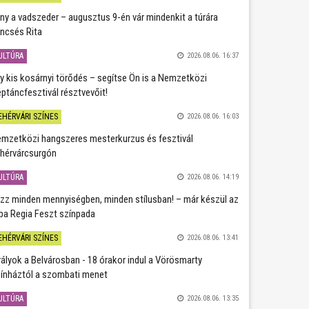
ány a vadszeder – augusztus 9-én vár mindenkit a túrára
ncsés Rita
ULTÚRA
2026.08.06. 16:37
y kis kosárnyi törődés – segítse Ön is a Nemzetközi
ptáncfesztivál résztvevőit!
EHÉRVÁRI SZÍNES
2026.08.06. 16:03
mzetközi hangszeres mesterkurzus és fesztivál
hérvárcsurgón
ULTÚRA
2026.08.06. 14:19
zz minden mennyiségben, minden stílusban! – már készül az
ba Regia Feszt színpada
EHÉRVÁRI SZÍNES
2026.08.06. 13:41
rályok a Belvárosban - 18 órakor indul a Vörösmarty
ínháztól a szombati menet
ULTÚRA
2026.08.06. 13:35