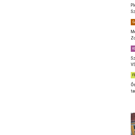
Pl
Sz
G
Me
Zo
K
Sz
V5
F
Ős
ta