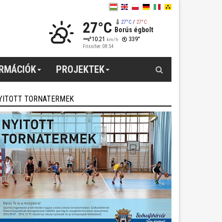
27°C
27°C
/
27°C
Borús égbolt
10.21
339°
km/h
Frissítve: 08:54
Keresés
ORMÁCIÓK
PROJEKTEK
YITOTT TORNATERMEK