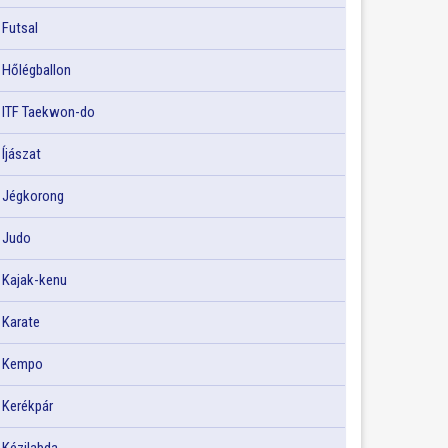
Futsal
Hőlégballon
ITF Taekwon-do
Íjászat
Jégkorong
Judo
Kajak-kenu
Karate
Kempo
Kerékpár