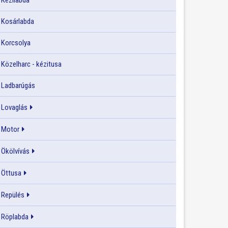
Kézilabda
Kosárlabda
Korcsolya
Közelharc - kézitusa
Ladbarúgás
Lovaglás
Motor
Ökölvívás
Öttusa
Repülés
Röplabda