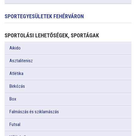
SPORTEGYESÜLETEK FEHÉRVÁRON
SPORTOLÁSI LEHETŐSÉGEK, SPORTÁGAK
Aikido
Asztalitenisz
Atlétika
Birkózás
Box
Falmászás és sziklamászás
Futsal