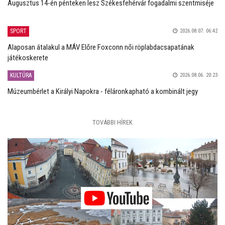
Augusztus 14-én pénteken lesz Székesfehérvár fogadalmi szentmiséje
SPORT
2026.08.07. 06:42
Alaposan átalakul a MÁV Előre Foxconn női röplabdacsapatának
játékoskerete
KULTÚRA
2026.08.06. 20:23
Múzeumbérlet a Királyi Napokra - féláronkapható a kombinált jegy
TOVÁBBI HÍREK