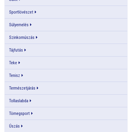
Sportlövészet
Súlyemelés
Szinkornúszás
Tájfutás
Teke
Tenisz
Természetjárás
Tollaslabda
Tömegsport
Úszás