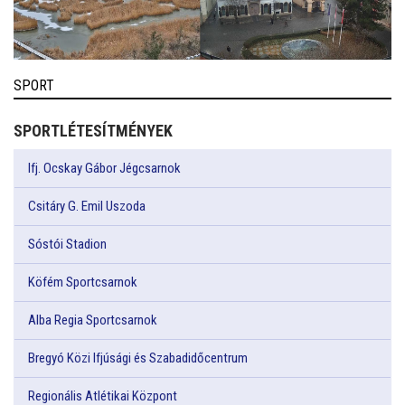
SPORT
SPORTLÉTESÍTMÉNYEK
Ifj. Ocskay Gábor Jégcsarnok
Csitáry G. Emil Uszoda
Sóstói Stadion
Köfém Sportcsarnok
Alba Regia Sportcsarnok
Bregyó Közi Ifjúsági és Szabadidőcentrum
Regionális Atlétikai Központ