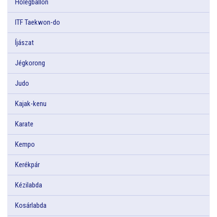
Hőlégballon
ITF Taekwon-do
Íjászat
Jégkorong
Judo
Kajak-kenu
Karate
Kempo
Kerékpár
Kézilabda
Kosárlabda