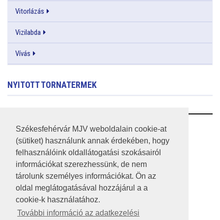
Vitorlázás
Vizilabda
Vívás
NYITOTT TORNATERMEK
RSS
Székesfehérvár MJV weboldalain cookie-at
(sütiket) használunk annak érdekében, hogy
A HONLAP 2017.03.31-I ÁLLAPOTA
felhasználóink oldallátogatási szokásairól
információkat szerezhessünk, de nem
JOGI NYILATKOZAT
tárolunk személyes információkat. Ön az
IMPRESSZUM
oldal meglátogatásával hozzájárul a a
cookie-k használatához.
MÉDIAAJÁNLAT
További információ az adatkezelési