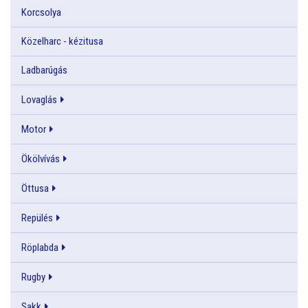
Korcsolya
Közelharc - kézitusa
Ladbarúgás
Lovaglás
Motor
Ökölvívás
Öttusa
Repülés
Röplabda
Rugby
Sakk