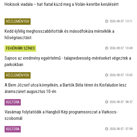
Hokisok viadala – hat fiatal küzd meg a Volán-keretbe kerülésért
KÖZLEMÉNYEK
2026.08.07. 13:11
Kedd éjfélig meghosszabbították és másodfokúra mérséklik a
hőségriasztást
FEHÉRVÁRI SZÍNES
2026.08.07. 10:48
Sajnos az eredmény egyértelmű - talajnedvesség-méréseket végeztek a
parkokban
KÖZLEMÉNYEK
2026.08.07. 10:45
A Bem József utca környékén, a Bartók Béla téren és Kisfaludon lesz
áramszünet augusztus 10-én
KULTÚRA
2026.08.07. 08:37
Vasárnap folytatódik a Hangból Kép programsorozat a Varkocs-
szobornál
KULTÚRA
2026.08.07. 07:08