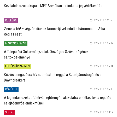
Kézilabda szuperkupa a MET Arénában - elindult a jegyértékesítés
KULTÚRA
2026.08.07. 21:58
Zenél a tér! – végzős diákok koncertjével indult a háromnapos Alba
Regia Feszt
MAGYARORSZÁG
2026.08.07. 16:37
A Települési Önkormányzatok Országos Szövetségének
sajtóközleménye
FEHÉRVÁRI SZÍNES
2026.08.07. 16:04
Közös bringázásra hív szombaton reggel a Szentjánosbogár és a
Dawnbreakers
KÖZÉLET
2026.08.07. 15:03
A legendás székesfehérvári ejtőernyős alakulatra emlékeztek a repülős
és ejtőernyős emlékműnél
SPORT
2026.08.07. 13:17