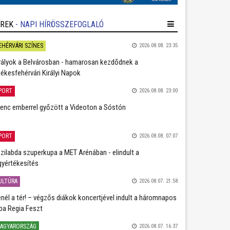
ÍREK
- NAPI HÍRÖSSZEFOGLALÓ
EHÉRVÁRI SZÍNES
2026.08.08. 23:35
rályok a Belvárosban - hamarosan kezdődnek a
ékesfehérvári Királyi Napok
PORT
2026.08.08. 23:00
lenc emberrel győzött a Videoton a Sóstón
PORT
2026.08.08. 07:07
zilabda szuperkupa a MET Arénában - elindult a
gyértékesítés
ULTÚRA
2026.08.07. 21:58
nél a tér! – végzős diákok koncertjével indult a háromnapos
ba Regia Feszt
AGYARORSZÁG
2026.08.07. 16:37