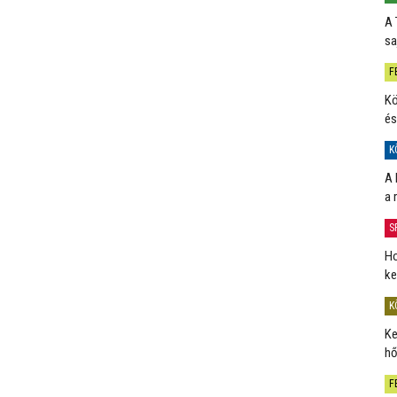
A 
sa
F
Kö
és
K
A 
a 
S
Ho
ke
K
Ke
hő
F