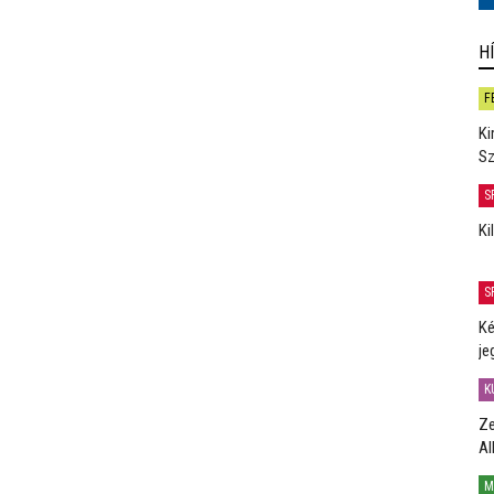
H
F
Ki
Sz
S
Ki
S
Ké
je
K
Ze
Al
M