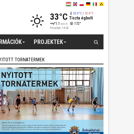
33°C
32.6°C
/
32.6°C
Tiszta égbolt
1.1
172°
km/h
Frissítve: 14:56
Keresés
ORMÁCIÓK
PROJEKTEK
YITOTT TORNATERMEK