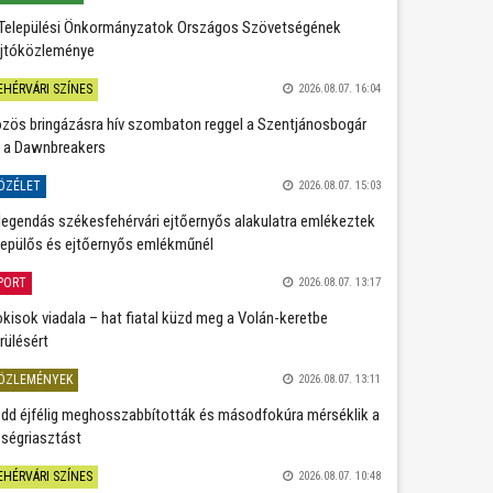
Települési Önkormányzatok Országos Szövetségének
jtóközleménye
EHÉRVÁRI SZÍNES
2026.08.07. 16:04
zös bringázásra hív szombaton reggel a Szentjánosbogár
 a Dawnbreakers
ÖZÉLET
2026.08.07. 15:03
legendás székesfehérvári ejtőernyős alakulatra emlékeztek
repülős és ejtőernyős emlékműnél
PORT
2026.08.07. 13:17
kisok viadala – hat fiatal küzd meg a Volán-keretbe
rülésért
ÖZLEMÉNYEK
2026.08.07. 13:11
dd éjfélig meghosszabbították és másodfokúra mérséklik a
ségriasztást
EHÉRVÁRI SZÍNES
2026.08.07. 10:48