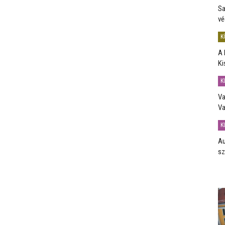
Sa
vé
K
A 
Ki
K
Va
Va
K
Au
sz