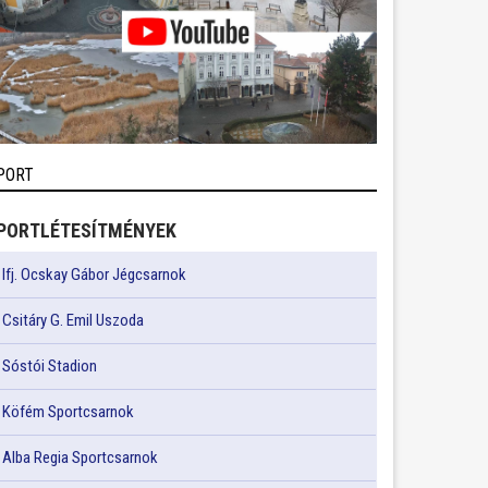
PORT
PORTLÉTESÍTMÉNYEK
Ifj. Ocskay Gábor Jégcsarnok
Csitáry G. Emil Uszoda
Sóstói Stadion
Köfém Sportcsarnok
Alba Regia Sportcsarnok