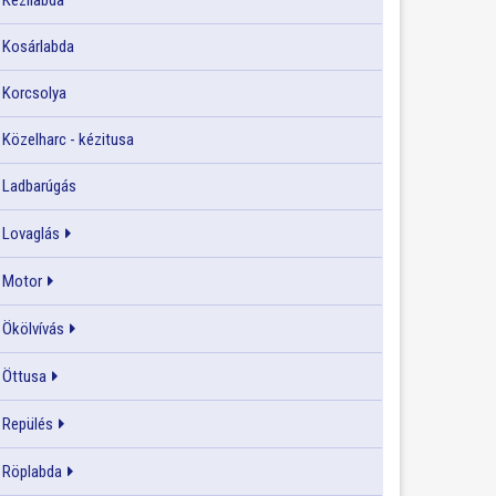
Kézilabda
Kosárlabda
Korcsolya
Közelharc - kézitusa
Ladbarúgás
Lovaglás
Motor
Ökölvívás
Öttusa
Repülés
Röplabda