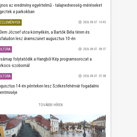
jnos az eredmény egyértelmű - talajnedvesség-méréseket
geztek a parkokban
ÖZLEMÉNYEK
2026.08.07. 10:45
Bem József utca környékén, a Bartók Béla téren és
sfaludon lesz áramszünet augusztus 10-én
ULTÚRA
2026.08.07. 08:37
sárnap folytatódik a Hangból Kép programsorozat a
rkocs-szobornál
ULTÚRA
2026.08.07. 07:08
gusztus 14-én pénteken lesz Székesfehérvár fogadalmi
entmiséje
TOVÁBBI HÍREK