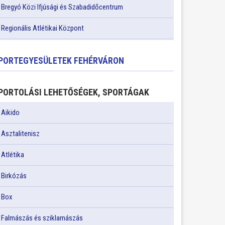
Bregyó Közi Ifjúsági és Szabadidőcentrum
Regionális Atlétikai Központ
PORTEGYESÜLETEK FEHÉRVÁRON
PORTOLÁSI LEHETŐSÉGEK, SPORTÁGAK
Aikido
Asztalitenisz
Atlétika
Birkózás
Box
Falmászás és sziklamászás