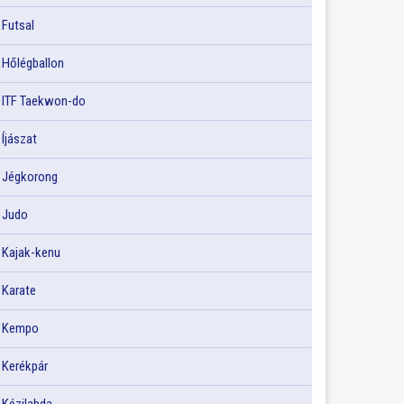
Futsal
Hőlégballon
ITF Taekwon-do
Íjászat
Jégkorong
Judo
Kajak-kenu
Karate
Kempo
Kerékpár