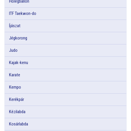
Hőlégballon
ITF Taekwon-do
Íjászat
Jégkorong
Judo
Kajak-kenu
Karate
Kempo
Kerékpár
Kézilabda
Kosárlabda