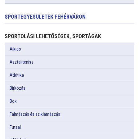
SPORTEGYESÜLETEK FEHÉRVÁRON
SPORTOLÁSI LEHETŐSÉGEK, SPORTÁGAK
Aikido
Asztalitenisz
Atlétika
Birkózás
Box
Falmászás és sziklamászás
Futsal