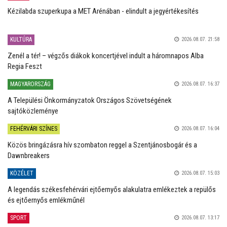
Kézilabda szuperkupa a MET Arénában - elindult a jegyértékesítés
KULTÚRA
2026.08.07. 21:58
Zenél a tér! – végzős diákok koncertjével indult a háromnapos Alba
Regia Feszt
MAGYARORSZÁG
2026.08.07. 16:37
A Települési Önkormányzatok Országos Szövetségének
sajtóközleménye
FEHÉRVÁRI SZÍNES
2026.08.07. 16:04
Közös bringázásra hív szombaton reggel a Szentjánosbogár és a
Dawnbreakers
KÖZÉLET
2026.08.07. 15:03
A legendás székesfehérvári ejtőernyős alakulatra emlékeztek a repülős
és ejtőernyős emlékműnél
SPORT
2026.08.07. 13:17