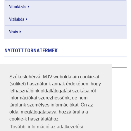
Vitorlázás
Vizilabda
Vívás
NYITOTT TORNATERMEK
RSS
Székesfehérvár MJV weboldalain cookie-at
(sütiket) használunk annak érdekében, hogy
A HONLAP 2017.03.31-I ÁLLAPOTA
felhasználóink oldallátogatási szokásairól
információkat szerezhessünk, de nem
JOGI NYILATKOZAT
tárolunk személyes információkat. Ön az
IMPRESSZUM
oldal meglátogatásával hozzájárul a a
cookie-k használatához.
MÉDIAAJÁNLAT
További információ az adatkezelési