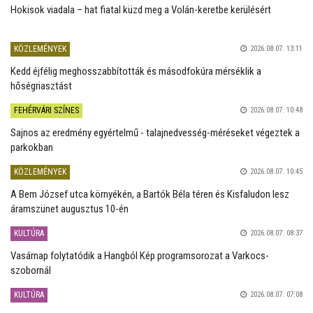
Hokisok viadala – hat fiatal küzd meg a Volán-keretbe kerülésért
KÖZLEMÉNYEK
2026.08.07. 13:11
Kedd éjfélig meghosszabbították és másodfokúra mérséklik a
hőségriasztást
FEHÉRVÁRI SZÍNES
2026.08.07. 10:48
Sajnos az eredmény egyértelmű - talajnedvesség-méréseket végeztek a
parkokban
KÖZLEMÉNYEK
2026.08.07. 10:45
A Bem József utca környékén, a Bartók Béla téren és Kisfaludon lesz
áramszünet augusztus 10-én
KULTÚRA
2026.08.07. 08:37
Vasárnap folytatódik a Hangból Kép programsorozat a Varkocs-
szobornál
KULTÚRA
2026.08.07. 07:08