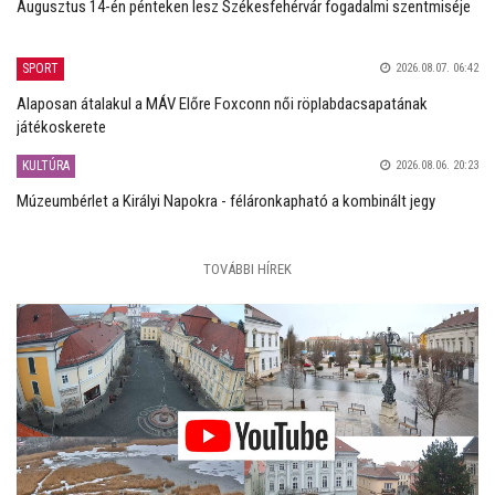
Augusztus 14-én pénteken lesz Székesfehérvár fogadalmi szentmiséje
SPORT
2026.08.07. 06:42
Alaposan átalakul a MÁV Előre Foxconn női röplabdacsapatának
játékoskerete
KULTÚRA
2026.08.06. 20:23
Múzeumbérlet a Királyi Napokra - féláronkapható a kombinált jegy
TOVÁBBI HÍREK