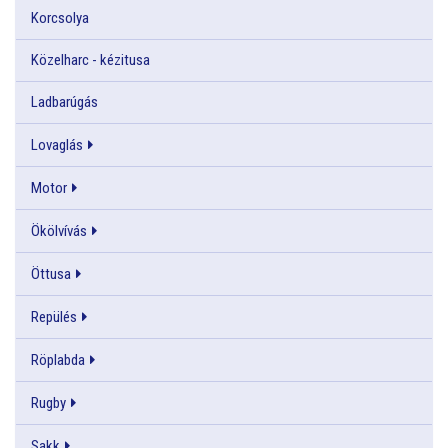
Korcsolya
Közelharc - kézitusa
Ladbarúgás
Lovaglás
Motor
Ökölvívás
Öttusa
Repülés
Röplabda
Rugby
Sakk