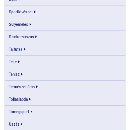
Sportlövészet
Súlyemelés
Szinkornúszás
Tájfutás
Teke
Tenisz
Természetjárás
Tollaslabda
Tömegsport
Úszás