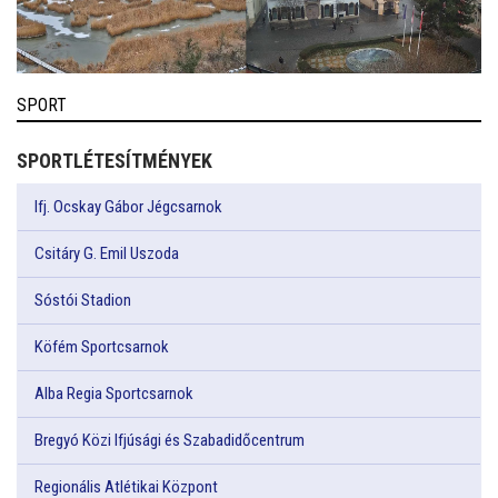
SPORT
SPORTLÉTESÍTMÉNYEK
Ifj. Ocskay Gábor Jégcsarnok
Csitáry G. Emil Uszoda
Sóstói Stadion
Köfém Sportcsarnok
Alba Regia Sportcsarnok
Bregyó Közi Ifjúsági és Szabadidőcentrum
Regionális Atlétikai Központ