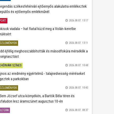
legendás székesfehérvári ejtőernyős alakulatra emlékeztek
repülős és ejtőernyős emlékműnél
PORT
2026.08.07. 13:17
kisok viadala – hat fiatal küzd meg a Volán-keretbe
rülésért
ÖZLEMÉNYEK
2026.08.07. 13:11
dd éjfélig meghosszabbították és másodfokúra mérséklik a
ségriasztást
EHÉRVÁRI SZÍNES
2026.08.07. 10:48
jnos az eredmény egyértelmű - talajnedvesség-méréseket
geztek a parkokban
ÖZLEMÉNYEK
2026.08.07. 10:45
Bem József utca környékén, a Bartók Béla téren és
sfaludon lesz áramszünet augusztus 10-én
ULTÚRA
2026.08.07. 08:37