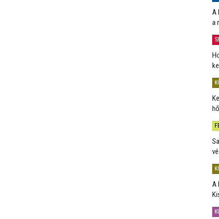
A 
a 
S
Ho
ke
K
Ke
hő
F
Sa
vé
K
A 
Ki
K