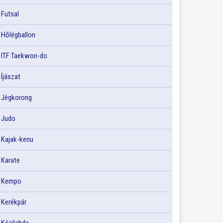
Futsal
Hőlégballon
ITF Taekwon-do
Íjászat
Jégkorong
Judo
Kajak-kenu
Karate
Kempo
Kerékpár