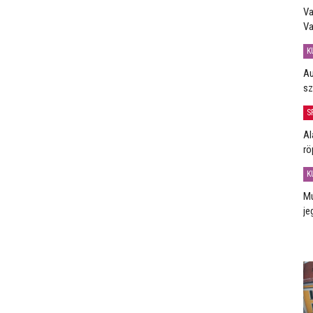
Va
Va
K
Au
sz
S
Al
rö
K
Mú
je