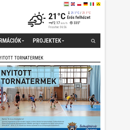
21°C
21.1°C
/
21.1°C
Erős felhőzet
2.17
335°
km/h
Frissítve: 06:56
Keresés
ORMÁCIÓK
PROJEKTEK
YITOTT TORNATERMEK