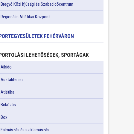
Bregyó Közi Ifjúsági és Szabadidőcentrum
Regionális Atlétikai Központ
PORTEGYESÜLETEK FEHÉRVÁRON
PORTOLÁSI LEHETŐSÉGEK, SPORTÁGAK
Aikido
Asztalitenisz
Atlétika
Birkózás
Box
Falmászás és sziklamászás