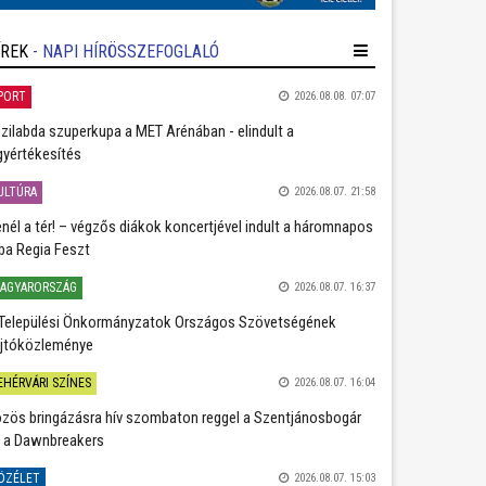
ÍREK
- NAPI HÍRÖSSZEFOGLALÓ
PORT
2026.08.08. 07:07
zilabda szuperkupa a MET Arénában - elindult a
gyértékesítés
ULTÚRA
2026.08.07. 21:58
nél a tér! – végzős diákok koncertjével indult a háromnapos
ba Regia Feszt
AGYARORSZÁG
2026.08.07. 16:37
Települési Önkormányzatok Országos Szövetségének
jtóközleménye
EHÉRVÁRI SZÍNES
2026.08.07. 16:04
zös bringázásra hív szombaton reggel a Szentjánosbogár
 a Dawnbreakers
ÖZÉLET
2026.08.07. 15:03