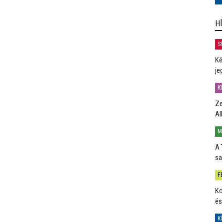
H
S
Ké
je
K
Ze
Al
M
A 
sa
F
Kö
és
K