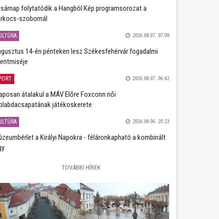
sárnap folytatódik a Hangból Kép programsorozat a
rkocs-szobornál
ULTÚRA
2026.08.07. 07:08
gusztus 14-én pénteken lesz Székesfehérvár fogadalmi
entmiséje
PORT
2026.08.07. 06:42
aposan átalakul a MÁV Előre Foxconn női
plabdacsapatának játékoskerete
ULTÚRA
2026.08.06. 20:23
zeumbérlet a Királyi Napokra - féláronkapható a kombinált
gy
TOVÁBBI HÍREK