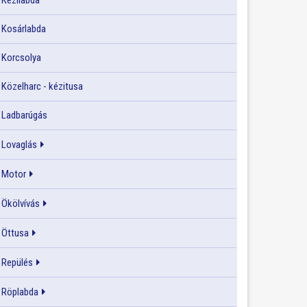
Kézilabda
Kosárlabda
Korcsolya
Közelharc - kézitusa
Ladbarúgás
Lovaglás
Motor
Ökölvívás
Öttusa
Repülés
Röplabda