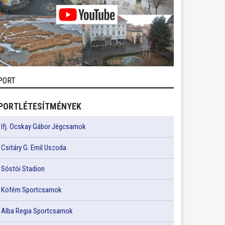
PORT
PORTLÉTESÍTMÉNYEK
Ifj. Ocskay Gábor Jégcsarnok
Csitáry G. Emil Uszoda
Sóstói Stadion
Köfém Sportcsarnok
Alba Regia Sportcsarnok