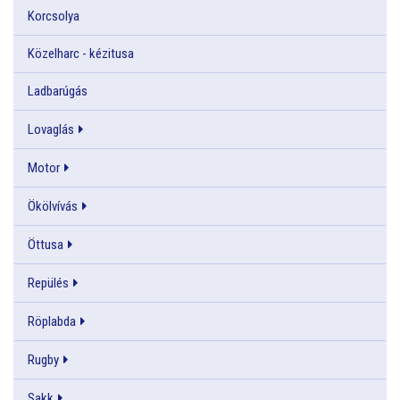
Korcsolya
Közelharc - kézitusa
Ladbarúgás
Lovaglás
Motor
Ökölvívás
Öttusa
Repülés
Röplabda
Rugby
Sakk