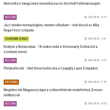
Nemzetközi hangszeres mesterkurzus és fesztivál Fehérvárcsurgón
KULTÚRA
2026.08.06. 14:19
Jazz minden mennyiségben, minden stílusban! – már készül az Alba
Regia Feszt színpada
FEHÉRVÁRI SZÍNES
2026.08.06. 13:41
Királyok a Belvárosban - 18 órakor indul a Vörösmarty Színháztól a
szombati menet
KULTÚRA
2026.08.06. 13:35
Pletykafészek – Neil Simon bohózata a Csajághy Laura Színpadon
GAZDASÁG
2026.08.06. 11:04
Megérkeztek Magyarországra a székesfehérvári rendeltetésű Zonson
midibuszok
KULTÚRA
2026.08.06. 10:53