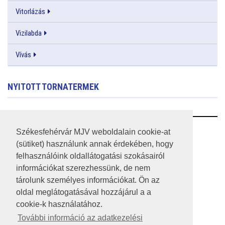
Vitorlázás
Vizilabda
Vívás
NYITOTT TORNATERMEK
RSS
Székesfehérvár MJV weboldalain cookie-at
(sütiket) használunk annak érdekében, hogy
A HONLAP 2017.03.31-I ÁLLAPOTA
felhasználóink oldallátogatási szokásairól
információkat szerezhessünk, de nem
JOGI NYILATKOZAT
tárolunk személyes információkat. Ön az
IMPRESSZUM
oldal meglátogatásával hozzájárul a a
cookie-k használatához.
MÉDIAAJÁNLAT
További információ az adatkezelési