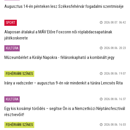
Augusztus 14-én pénteken lesz Székesfehérvár fogadalmi szentmiséje
SPORT
2026.08.07. 06:42
Alaposan átalakul a MÁV Előre Foxconn női röplabdacsapatának
játékoskerete
KULTÚRA
2026.08.06. 20:23
Múzeumbérlet a Királyi Napokra - féláronkapható a kombinált jegy
FEHÉRVÁRI SZÍNES
2026.08.06. 19:07
Irány a vadszeder – augusztus 9-én vár mindenkit a túrára Lencsés Rita
KULTÚRA
2026.08.06. 16:37
Egy kis kosárnyi törődés – segítse Ön is a Nemzetközi Néptáncfesztivál
résztvevőit!
FEHÉRVÁRI SZÍNES
2026.08.06. 16:03