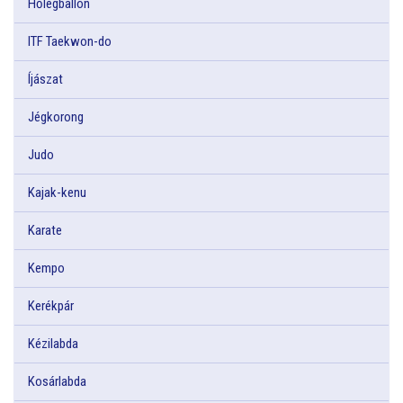
Hőlégballon
ITF Taekwon-do
Íjászat
Jégkorong
Judo
Kajak-kenu
Karate
Kempo
Kerékpár
Kézilabda
Kosárlabda