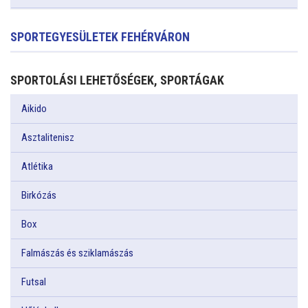
SPORTEGYESÜLETEK FEHÉRVÁRON
SPORTOLÁSI LEHETŐSÉGEK, SPORTÁGAK
Aikido
Asztalitenisz
Atlétika
Birkózás
Box
Falmászás és sziklamászás
Futsal