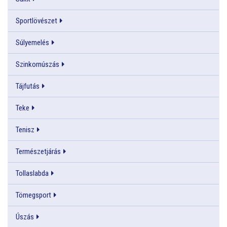
Sportlövészet
Súlyemelés
Szinkornúszás
Tájfutás
Teke
Tenisz
Természetjárás
Tollaslabda
Tömegsport
Úszás