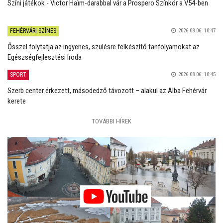
Színi játékok - Victor Haïm-darabbal vár a Prospero Színkör a V54-ben
FEHÉRVÁRI SZÍNES
2026.08.06. 10:47
Ősszel folytatja az ingyenes, szülésre felkészítő tanfolyamokat az
Egészségfejlesztési Iroda
SPORT
2026.08.06. 10:45
Szerb center érkezett, másodedző távozott – alakul az Alba Fehérvár
kerete
TOVÁBBI HÍREK