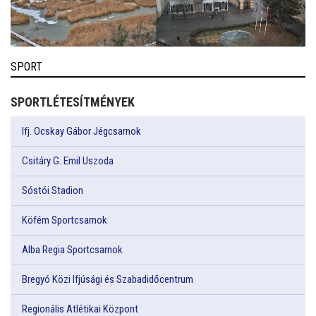
SPORT
SPORTLÉTESÍTMÉNYEK
Ifj. Ocskay Gábor Jégcsarnok
Csitáry G. Emil Uszoda
Sóstói Stadion
Köfém Sportcsarnok
Alba Regia Sportcsarnok
Bregyó Közi Ifjúsági és Szabadidőcentrum
Regionális Atlétikai Központ