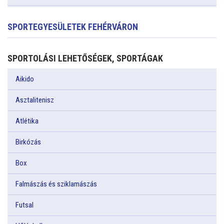
SPORTEGYESÜLETEK FEHÉRVÁRON
SPORTOLÁSI LEHETŐSÉGEK, SPORTÁGAK
Aikido
Asztalitenisz
Atlétika
Birkózás
Box
Falmászás és sziklamászás
Futsal