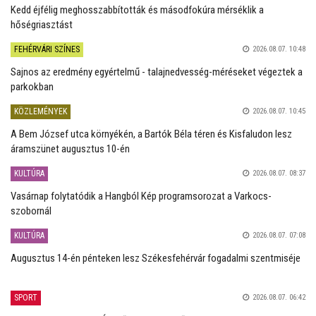
Kedd éjfélig meghosszabbították és másodfokúra mérséklik a
hőségriasztást
FEHÉRVÁRI SZÍNES
2026.08.07. 10:48
Sajnos az eredmény egyértelmű - talajnedvesség-méréseket végeztek a
parkokban
KÖZLEMÉNYEK
2026.08.07. 10:45
A Bem József utca környékén, a Bartók Béla téren és Kisfaludon lesz
áramszünet augusztus 10-én
KULTÚRA
2026.08.07. 08:37
Vasárnap folytatódik a Hangból Kép programsorozat a Varkocs-
szobornál
KULTÚRA
2026.08.07. 07:08
Augusztus 14-én pénteken lesz Székesfehérvár fogadalmi szentmiséje
SPORT
2026.08.07. 06:42