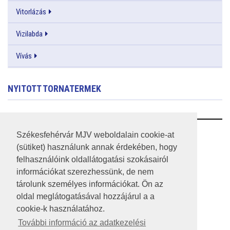
Vitorlázás
Vizilabda
Vívás
NYITOTT TORNATERMEK
RSS
Székesfehérvár MJV weboldalain cookie-at
(sütiket) használunk annak érdekében, hogy
A HONLAP 2017.03.31-I ÁLLAPOTA
felhasználóink oldallátogatási szokásairól
információkat szerezhessünk, de nem
JOGI NYILATKOZAT
tárolunk személyes információkat. Ön az
IMPRESSZUM
oldal meglátogatásával hozzájárul a a
cookie-k használatához.
MÉDIAAJÁNLAT
További információ az adatkezelési