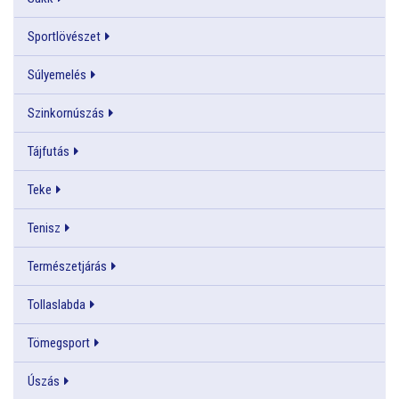
Sportlövészet
Súlyemelés
Szinkornúszás
Tájfutás
Teke
Tenisz
Természetjárás
Tollaslabda
Tömegsport
Úszás