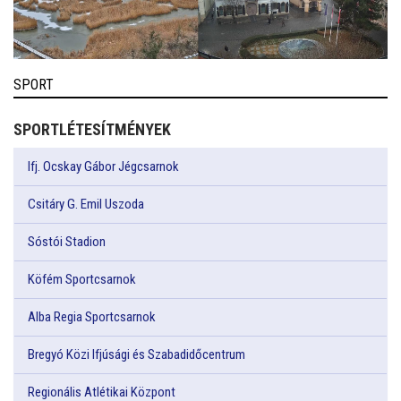
SPORT
SPORTLÉTESÍTMÉNYEK
Ifj. Ocskay Gábor Jégcsarnok
Csitáry G. Emil Uszoda
Sóstói Stadion
Köfém Sportcsarnok
Alba Regia Sportcsarnok
Bregyó Közi Ifjúsági és Szabadidőcentrum
Regionális Atlétikai Központ