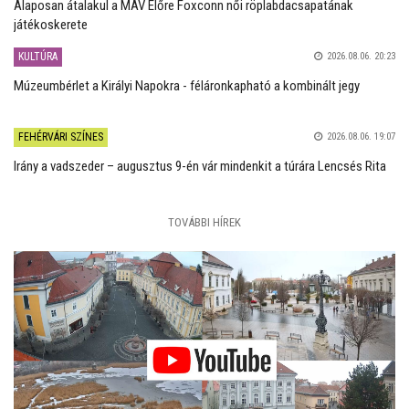
Alaposan átalakul a MÁV Előre Foxconn női röplabdacsapatának
játékoskerete
KULTÚRA
2026.08.06. 20:23
Múzeumbérlet a Királyi Napokra - féláronkapható a kombinált jegy
FEHÉRVÁRI SZÍNES
2026.08.06. 19:07
Irány a vadszeder – augusztus 9-én vár mindenkit a túrára Lencsés Rita
TOVÁBBI HÍREK