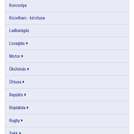
Korcsolya
Közelharc - kézitusa
Ladbarúgás
Lovaglás
Motor
Ökölvívás
Öttusa
Repülés
Röplabda
Rugby
Sakk