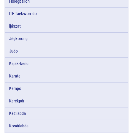
Hőlégballon
ITF Taekwon-do
Íjászat
Jégkorong
Judo
Kajak-kenu
Karate
Kempo
Kerékpár
Kézilabda
Kosárlabda