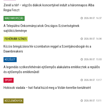
Zenél a tér! – végzős diákok koncertjével indult a háromnapos Alba
Regia Feszt
MAGYARORSZÁG
2026.08.07. 16:37
A Települési Önkormányzatok Országos Szövetségének
sajtóközleménye
FEHÉRVÁRI SZÍNES
2026.08.07. 16:04
Közös bringázásra hív szombaton reggel a Szentjánosbogár és a
Dawnbreakers
KÖZÉLET
2026.08.07. 15:03
A legendás székesfehérvári ejtőernyős alakulatra emlékeztek a repülős
és ejtőernyős emlékműnél
SPORT
2026.08.07. 13:17
Hokisok viadala – hat fiatal küzd meg a Volán-keretbe kerülésért
KÖZLEMÉNYEK
2026.08.07. 13:11