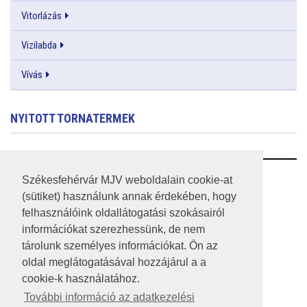
Vitorlázás
Vizilabda
Vívás
NYITOTT TORNATERMEK
RSS
Székesfehérvár MJV weboldalain cookie-at
(sütiket) használunk annak érdekében, hogy
A HONLAP 2017.03.31-I ÁLLAPOTA
felhasználóink oldallátogatási szokásairól
információkat szerezhessünk, de nem
JOGI NYILATKOZAT
tárolunk személyes információkat. Ön az
IMPRESSZUM
oldal meglátogatásával hozzájárul a a
cookie-k használatához.
MÉDIAAJÁNLAT
További információ az adatkezelési