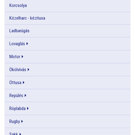
Korcsolya
Közelharc - kézitusa
Ladbarúgás
Lovaglás
Motor
Ökölvívás
Öttusa
Repülés
Röplabda
Rugby
Sakk