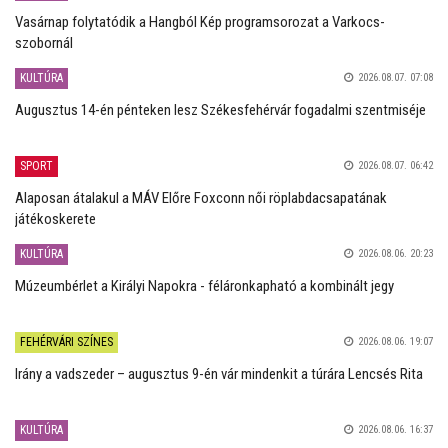
Vasárnap folytatódik a Hangból Kép programsorozat a Varkocs-
szobornál
KULTÚRA
2026.08.07. 07:08
Augusztus 14-én pénteken lesz Székesfehérvár fogadalmi szentmiséje
SPORT
2026.08.07. 06:42
Alaposan átalakul a MÁV Előre Foxconn női röplabdacsapatának
játékoskerete
KULTÚRA
2026.08.06. 20:23
Múzeumbérlet a Királyi Napokra - féláronkapható a kombinált jegy
FEHÉRVÁRI SZÍNES
2026.08.06. 19:07
Irány a vadszeder – augusztus 9-én vár mindenkit a túrára Lencsés Rita
KULTÚRA
2026.08.06. 16:37