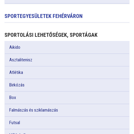
SPORTEGYESÜLETEK FEHÉRVÁRON
SPORTOLÁSI LEHETŐSÉGEK, SPORTÁGAK
Aikido
Asztalitenisz
Atlétika
Birkózás
Box
Falmászás és sziklamászás
Futsal