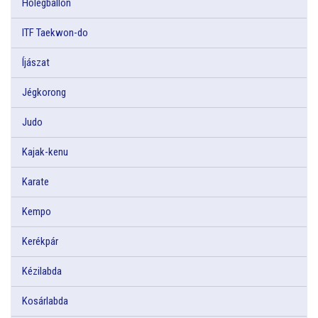
Hőlégballon
ITF Taekwon-do
Íjászat
Jégkorong
Judo
Kajak-kenu
Karate
Kempo
Kerékpár
Kézilabda
Kosárlabda