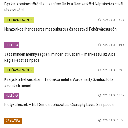
Egy kis kosárnyi törődés – segítse Ön is a Nemzetközi Néptáncfesztivál
résztvevőit!
FEHÉRVÁRI SZÍNES
2026.08.06. 16:03
Nemzetközi hangszeres mesterkurzus és fesztivál Fehérvárcsurgón
KULTÚRA
2026.08.06. 14:19
Jazz minden mennyiségben, minden stílusban! – már készül az Alba
Regia Feszt színpada
FEHÉRVÁRI SZÍNES
2026.08.06. 13:41
Királyok a Belvárosban - 18 órakor indul a Vörösmarty Színháztól a
szombati menet
KULTÚRA
2026.08.06. 13:35
Pletykafészek – Neil Simon bohózata a Csajághy Laura Színpadon
GAZDASÁG
2026.08.06. 11:04