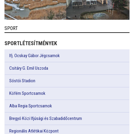
SPORT
SPORTLÉTESÍTMÉNYEK
Ifj. Ocskay Gábor Jégcsarnok
Csitáry G. Emil Uszoda
Sóstói Stadion
Köfém Sportcsarnok
Alba Regia Sportcsarnok
Bregyó Közi Ifjúsági és Szabadidőcentrum
Regionális Atlétikai Központ