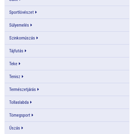
Sportlövészet
Súlyemelés
Szinkornúszás
Tájfutás
Teke
Tenisz
Természetjárás
Tollaslabda
Tömegsport
Úszás