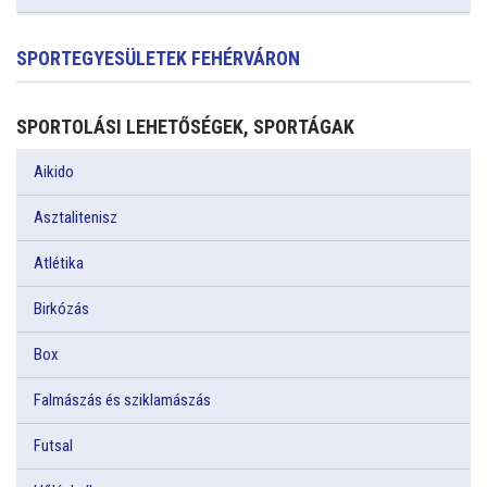
SPORTEGYESÜLETEK FEHÉRVÁRON
SPORTOLÁSI LEHETŐSÉGEK, SPORTÁGAK
Aikido
Asztalitenisz
Atlétika
Birkózás
Box
Falmászás és sziklamászás
Futsal