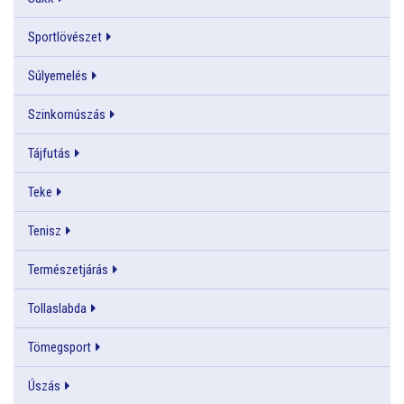
Sportlövészet
Súlyemelés
Szinkornúszás
Tájfutás
Teke
Tenisz
Természetjárás
Tollaslabda
Tömegsport
Úszás