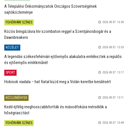
A Települési Önkormányzatok Országos Szövetségének
sajtóközleménye
FEHÉRVÁRI SZÍNES
2026.08.07. 16:04
Közös bringázásra hív szombaton reggel a Szentjánosbogár és a
Dawnbreakers
KÖZÉLET
2026.08.07. 15:03
A legendás székesfehérvári ejtőernyős alakulatra emlékeztek a repülős
és ejtőernyős emlékműnél
SPORT
2026.08.07. 13:17
Hokisok viadala – hat fiatal küzd meg a Volán-keretbe kerülésért
KÖZLEMÉNYEK
2026.08.07. 13:11
Kedd éjfélig meghosszabbították és másodfokúra mérséklik a
hőségriasztást
FEHÉRVÁRI SZÍNES
2026.08.07. 10:48