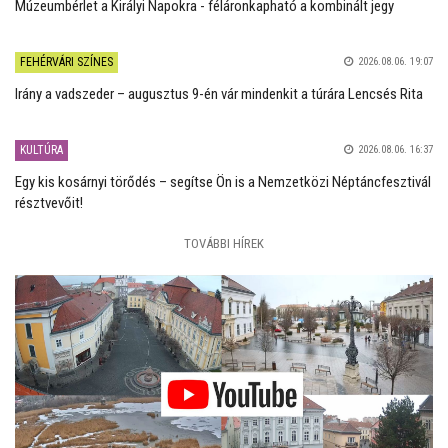
Múzeumbérlet a Királyi Napokra - féláronkapható a kombinált jegy
FEHÉRVÁRI SZÍNES
2026.08.06. 19:07
Irány a vadszeder – augusztus 9-én vár mindenkit a túrára Lencsés Rita
KULTÚRA
2026.08.06. 16:37
Egy kis kosárnyi törődés – segítse Ön is a Nemzetközi Néptáncfesztivál
résztvevőit!
TOVÁBBI HÍREK