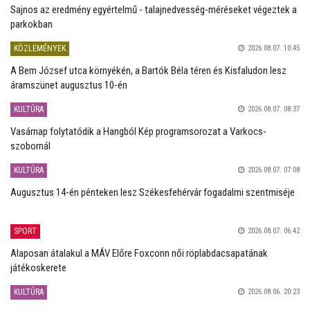
Sajnos az eredmény egyértelmű - talajnedvesség-méréseket végeztek a
parkokban
KÖZLEMÉNYEK
2026.08.07. 10:45
A Bem József utca környékén, a Bartók Béla téren és Kisfaludon lesz
áramszünet augusztus 10-én
KULTÚRA
2026.08.07. 08:37
Vasárnap folytatódik a Hangból Kép programsorozat a Varkocs-
szobornál
KULTÚRA
2026.08.07. 07:08
Augusztus 14-én pénteken lesz Székesfehérvár fogadalmi szentmiséje
SPORT
2026.08.07. 06:42
Alaposan átalakul a MÁV Előre Foxconn női röplabdacsapatának
játékoskerete
KULTÚRA
2026.08.06. 20:23