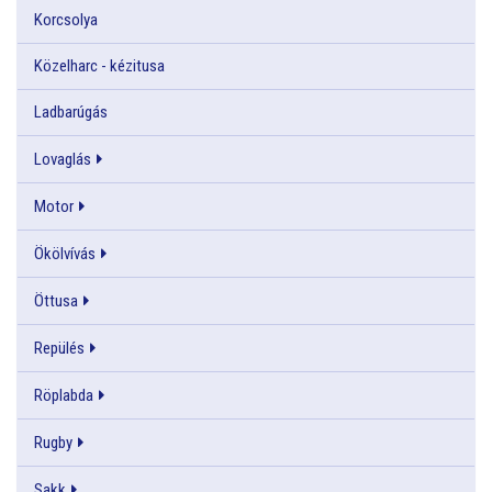
Korcsolya
Közelharc - kézitusa
Ladbarúgás
Lovaglás
Motor
Ökölvívás
Öttusa
Repülés
Röplabda
Rugby
Sakk