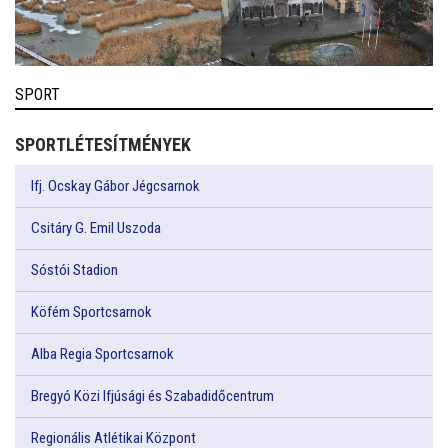
SPORT
SPORTLÉTESÍTMÉNYEK
Ifj. Ocskay Gábor Jégcsarnok
Csitáry G. Emil Uszoda
Sóstói Stadion
Köfém Sportcsarnok
Alba Regia Sportcsarnok
Bregyó Közi Ifjúsági és Szabadidőcentrum
Regionális Atlétikai Központ