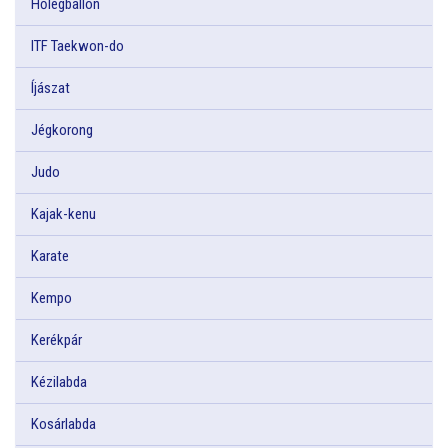
Hőlégballon
ITF Taekwon-do
Íjászat
Jégkorong
Judo
Kajak-kenu
Karate
Kempo
Kerékpár
Kézilabda
Kosárlabda