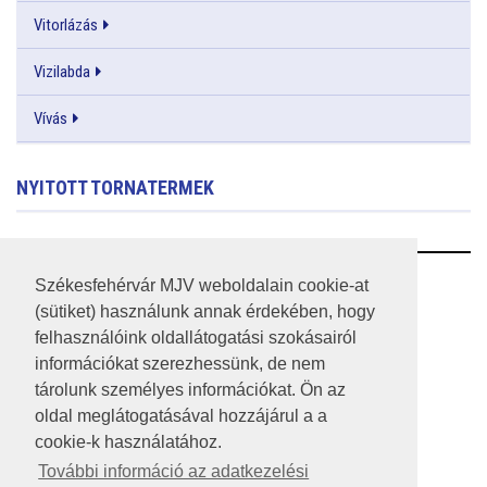
Vitorlázás
Vizilabda
Vívás
NYITOTT TORNATERMEK
RSS
Székesfehérvár MJV weboldalain cookie-at
(sütiket) használunk annak érdekében, hogy
A HONLAP 2017.03.31-I ÁLLAPOTA
felhasználóink oldallátogatási szokásairól
információkat szerezhessünk, de nem
JOGI NYILATKOZAT
tárolunk személyes információkat. Ön az
IMPRESSZUM
oldal meglátogatásával hozzájárul a a
cookie-k használatához.
MÉDIAAJÁNLAT
További információ az adatkezelési