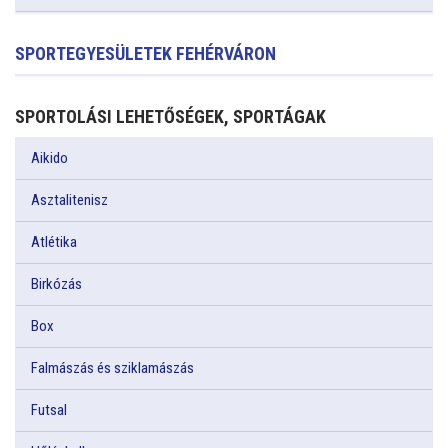
SPORTEGYESÜLETEK FEHÉRVÁRON
SPORTOLÁSI LEHETŐSÉGEK, SPORTÁGAK
Aikido
Asztalitenisz
Atlétika
Birkózás
Box
Falmászás és sziklamászás
Futsal