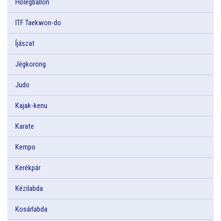
Hőlégballon
ITF Taekwon-do
Íjászat
Jégkorong
Judo
Kajak-kenu
Karate
Kempo
Kerékpár
Kézilabda
Kosárlabda