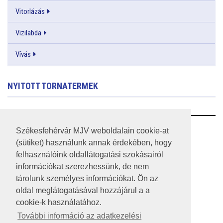
Vitorlázás
Vizilabda
Vívás
NYITOTT TORNATERMEK
RSS
Székesfehérvár MJV weboldalain cookie-at
(sütiket) használunk annak érdekében, hogy
A HONLAP 2017.03.31-I ÁLLAPOTA
felhasználóink oldallátogatási szokásairól
információkat szerezhessünk, de nem
JOGI NYILATKOZAT
tárolunk személyes információkat. Ön az
IMPRESSZUM
oldal meglátogatásával hozzájárul a a
cookie-k használatához.
MÉDIAAJÁNLAT
További információ az adatkezelési