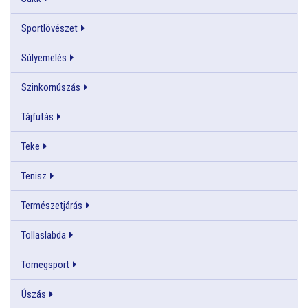
Sportlövészet
Súlyemelés
Szinkornúszás
Tájfutás
Teke
Tenisz
Természetjárás
Tollaslabda
Tömegsport
Úszás