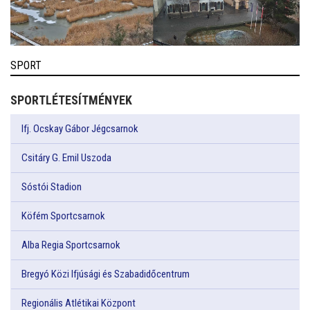
SPORT
SPORTLÉTESÍTMÉNYEK
Ifj. Ocskay Gábor Jégcsarnok
Csitáry G. Emil Uszoda
Sóstói Stadion
Köfém Sportcsarnok
Alba Regia Sportcsarnok
Bregyó Közi Ifjúsági és Szabadidőcentrum
Regionális Atlétikai Központ