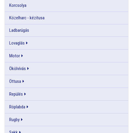
Korcsolya
Közelharc - kézitusa
Ladbarúgás
Lovaglás
Motor
Ökölvívás
Öttusa
Repülés
Röplabda
Rugby
Sakk