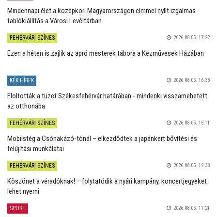
Mindennapi élet a középkori Magyarországon címmel nyílt izgalmas
tablókiállítás a Városi Levéltárban
FEHÉRVÁRI SZÍNES
2026.08.05. 17:22
Ezen a héten is zajlik az apró mesterek tábora a Kézművesek Házában
KÉK HÍREK
2026.08.05. 16:38
Eloltották a tüzet Székesfehérvár határában - mindenki visszamehetett
az otthonába
FEHÉRVÁRI SZÍNES
2026.08.05. 15:11
Mobilstég a Csónakázó-tónál – elkezdődtek a japánkert bővítési és
felújítási munkálatai
FEHÉRVÁRI SZÍNES
2026.08.05. 12:38
Köszönet a véradóknak! – folytatódik a nyári kampány, koncertjegyeket
lehet nyerni
SPORT
2026.08.05. 11:21