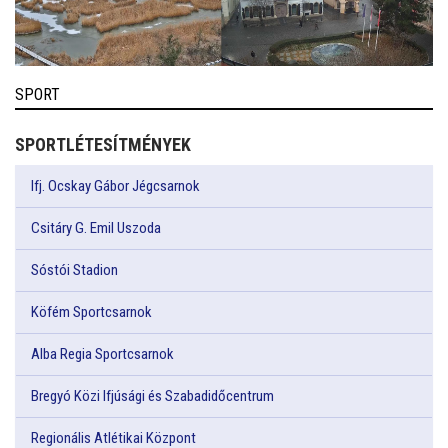
SPORT
SPORTLÉTESÍTMÉNYEK
Ifj. Ocskay Gábor Jégcsarnok
Csitáry G. Emil Uszoda
Sóstói Stadion
Köfém Sportcsarnok
Alba Regia Sportcsarnok
Bregyó Közi Ifjúsági és Szabadidőcentrum
Regionális Atlétikai Központ