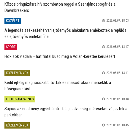
Közös bringázásra hív szombaton reggel a Szentjánosbogár és a
Dawnbreakers
KÖZÉLET
2026.08.07. 15:03
A legendás székesfehérvári ejtőernyős alakulatra emlékeztek a repülős
és ejtőernyős emlékműnél
SPORT
2026.08.07. 13:17
Hokisok viadala – hat fiatal küzd meg a Volán-keretbe kerülésért
KÖZLEMÉNYEK
2026.08.07. 13:11
Kedd éjfélig meghosszabbították és másodfokúra mérséklik a
hőségriasztást
FEHÉRVÁRI SZÍNES
2026.08.07. 10:48
Sajnos az eredmény egyértelmű - talajnedvesség-méréseket végeztek a
parkokban
KÖZLEMÉNYEK
2026.08.07. 10:45