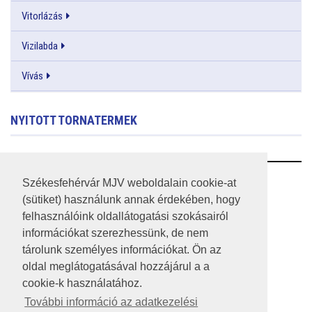
Vitorlázás
Vizilabda
Vívás
NYITOTT TORNATERMEK
RSS
Székesfehérvár MJV weboldalain cookie-at
(sütiket) használunk annak érdekében, hogy
A HONLAP 2017.03.31-I ÁLLAPOTA
felhasználóink oldallátogatási szokásairól
információkat szerezhessünk, de nem
JOGI NYILATKOZAT
tárolunk személyes információkat. Ön az
IMPRESSZUM
oldal meglátogatásával hozzájárul a a
cookie-k használatához.
MÉDIAAJÁNLAT
További információ az adatkezelési