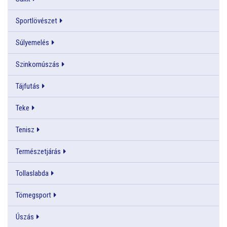
Sportlövészet
Súlyemelés
Szinkornúszás
Tájfutás
Teke
Tenisz
Természetjárás
Tollaslabda
Tömegsport
Úszás