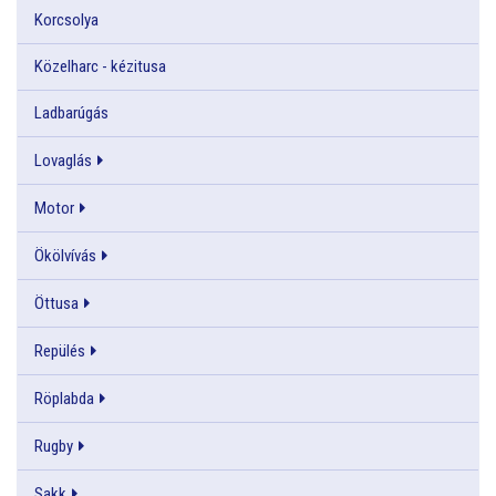
Korcsolya
Közelharc - kézitusa
Ladbarúgás
Lovaglás
Motor
Ökölvívás
Öttusa
Repülés
Röplabda
Rugby
Sakk