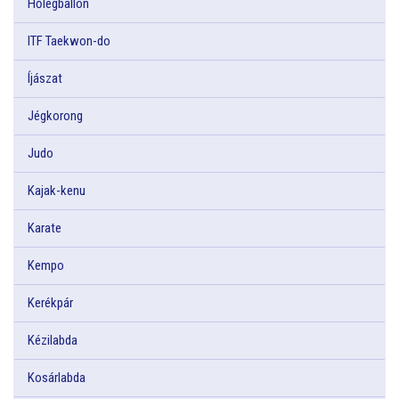
Hőlégballon
ITF Taekwon-do
Íjászat
Jégkorong
Judo
Kajak-kenu
Karate
Kempo
Kerékpár
Kézilabda
Kosárlabda