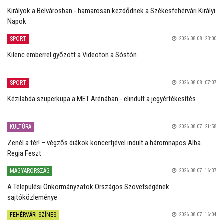
Királyok a Belvárosban - hamarosan kezdődnek a Székesfehérvári Királyi
Napok
SPORT
2026.08.08. 23:00
Kilenc emberrel győzött a Videoton a Sóstón
SPORT
2026.08.08. 07:07
Kézilabda szuperkupa a MET Arénában - elindult a jegyértékesítés
KULTÚRA
2026.08.07. 21:58
Zenél a tér! – végzős diákok koncertjével indult a háromnapos Alba
Regia Feszt
MAGYARORSZÁG
2026.08.07. 16:37
A Települési Önkormányzatok Országos Szövetségének
sajtóközleménye
FEHÉRVÁRI SZÍNES
2026.08.07. 16:04