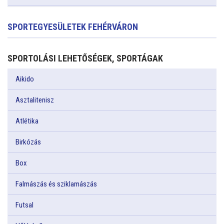
SPORTEGYESÜLETEK FEHÉRVÁRON
SPORTOLÁSI LEHETŐSÉGEK, SPORTÁGAK
Aikido
Asztalitenisz
Atlétika
Birkózás
Box
Falmászás és sziklamászás
Futsal