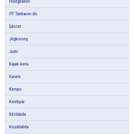
Hőlégballon
ITF Taekwon-do
Íjászat
Jégkorong
Judo
Kajak-kenu
Karate
Kempo
Kerékpár
Kézilabda
Kosárlabda