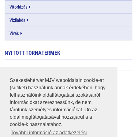
Vitorlázás
Vizilabda
Vívás
NYITOTT TORNATERMEK
RSS
Székesfehérvár MJV weboldalain cookie-at
(sütiket) használunk annak érdekében, hogy
A HONLAP 2017.03.31-I ÁLLAPOTA
felhasználóink oldallátogatási szokásairól
információkat szerezhessünk, de nem
JOGI NYILATKOZAT
tárolunk személyes információkat. Ön az
IMPRESSZUM
oldal meglátogatásával hozzájárul a a
cookie-k használatához.
MÉDIAAJÁNLAT
További információ az adatkezelési