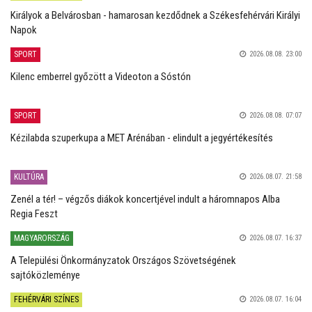
Királyok a Belvárosban - hamarosan kezdődnek a Székesfehérvári Királyi
Napok
SPORT
2026.08.08. 23:00
Kilenc emberrel győzött a Videoton a Sóstón
SPORT
2026.08.08. 07:07
Kézilabda szuperkupa a MET Arénában - elindult a jegyértékesítés
KULTÚRA
2026.08.07. 21:58
Zenél a tér! – végzős diákok koncertjével indult a háromnapos Alba
Regia Feszt
MAGYARORSZÁG
2026.08.07. 16:37
A Települési Önkormányzatok Országos Szövetségének
sajtóközleménye
FEHÉRVÁRI SZÍNES
2026.08.07. 16:04