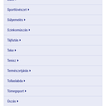
Sportlövészet
Súlyemelés
Szinkornúszás
Tájfutás
Teke
Tenisz
Természetjárás
Tollaslabda
Tömegsport
Úszás