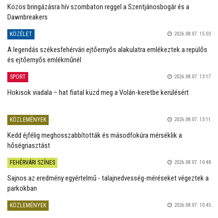
Közös bringázásra hív szombaton reggel a Szentjánosbogár és a
Dawnbreakers
KÖZÉLET
2026.08.07. 15:03
A legendás székesfehérvári ejtőernyős alakulatra emlékeztek a repülős
és ejtőernyős emlékműnél
SPORT
2026.08.07. 13:17
Hokisok viadala – hat fiatal küzd meg a Volán-keretbe kerülésért
KÖZLEMÉNYEK
2026.08.07. 13:11
Kedd éjfélig meghosszabbították és másodfokúra mérséklik a
hőségriasztást
FEHÉRVÁRI SZÍNES
2026.08.07. 10:48
Sajnos az eredmény egyértelmű - talajnedvesség-méréseket végeztek a
parkokban
KÖZLEMÉNYEK
2026.08.07. 10:45