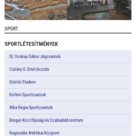
SPORT
SPORTLÉTESÍTMÉNYEK
Ifj. Ocskay Gábor Jégcsarnok
Csitáry G. Emil Uszoda
Sóstói Stadion
Köfém Sportcsarnok
Alba Regia Sportcsarnok
Bregyó Közi Ifjúsági és Szabadidőcentrum
Regionális Atlétikai Központ