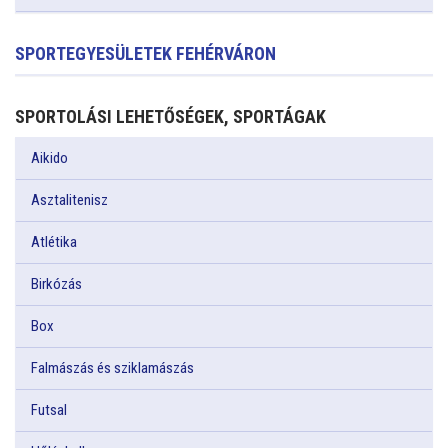
SPORTEGYESÜLETEK FEHÉRVÁRON
SPORTOLÁSI LEHETŐSÉGEK, SPORTÁGAK
Aikido
Asztalitenisz
Atlétika
Birkózás
Box
Falmászás és sziklamászás
Futsal