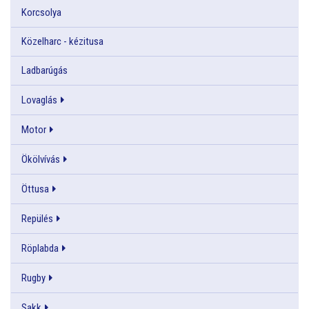
Korcsolya
Közelharc - kézitusa
Ladbarúgás
Lovaglás
Motor
Ökölvívás
Öttusa
Repülés
Röplabda
Rugby
Sakk