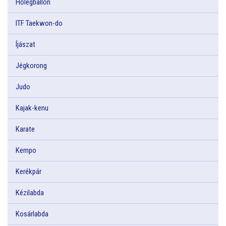
Hőlégballon
ITF Taekwon-do
Íjászat
Jégkorong
Judo
Kajak-kenu
Karate
Kempo
Kerékpár
Kézilabda
Kosárlabda