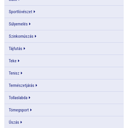
Sportlövészet
Súlyemelés
Szinkornúszás
Tájfutás
Teke
Tenisz
Természetjárás
Tollaslabda
Tömegsport
Úszás