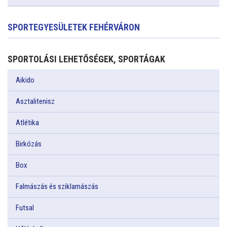
SPORTEGYESÜLETEK FEHÉRVÁRON
SPORTOLÁSI LEHETŐSÉGEK, SPORTÁGAK
Aikido
Asztalitenisz
Atlétika
Birkózás
Box
Falmászás és sziklamászás
Futsal