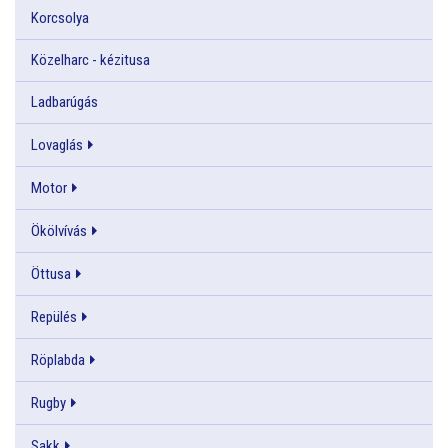
Korcsolya
Közelharc - kézitusa
Ladbarúgás
Lovaglás
Motor
Ökölvívás
Öttusa
Repülés
Röplabda
Rugby
Sakk