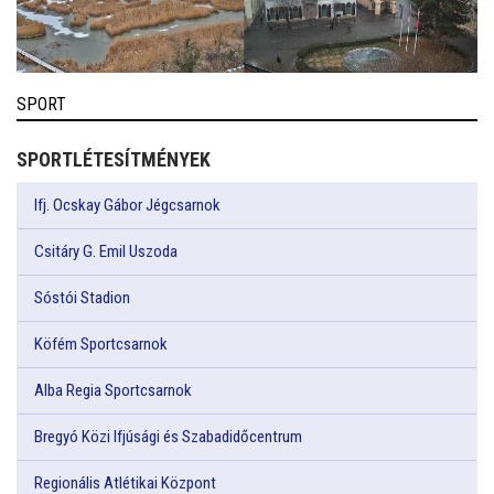
SPORT
SPORTLÉTESÍTMÉNYEK
Ifj. Ocskay Gábor Jégcsarnok
Csitáry G. Emil Uszoda
Sóstói Stadion
Köfém Sportcsarnok
Alba Regia Sportcsarnok
Bregyó Közi Ifjúsági és Szabadidőcentrum
Regionális Atlétikai Központ