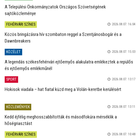
A Települési Önkormányzatok Országos Szövetségének
sajtóközleménye
FEHÉRVÁRI SZÍNES
2026.08.07. 16:04
Közös bringázásra hív szombaton reggel a Szentjánosbogár és a
Dawnbreakers
KÖZÉLET
2026.08.07. 15:03
A legendás székesfehérvári ejtőernyős alakulatra emlékeztek a repülős
és ejtőernyős emlékműnél
SPORT
2026.08.07. 13:17
Hokisok viadala – hat fiatal küzd meg a Volán-keretbe kerülésért
KÖZLEMÉNYEK
2026.08.07. 13:11
Kedd éjfélig meghosszabbították és másodfokúra mérséklik a
hőségriasztást
FEHÉRVÁRI SZÍNES
2026.08.07. 10:48