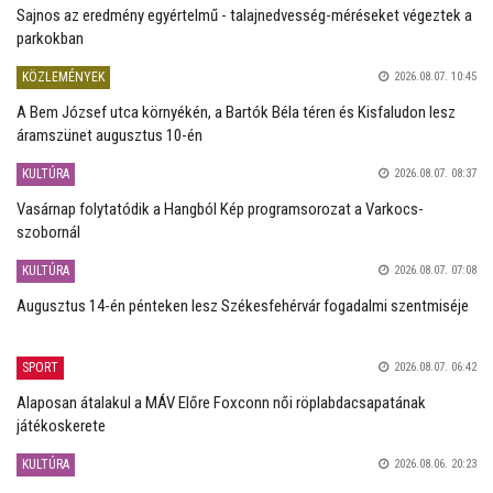
Sajnos az eredmény egyértelmű - talajnedvesség-méréseket végeztek a
parkokban
KÖZLEMÉNYEK
2026.08.07. 10:45
A Bem József utca környékén, a Bartók Béla téren és Kisfaludon lesz
áramszünet augusztus 10-én
KULTÚRA
2026.08.07. 08:37
Vasárnap folytatódik a Hangból Kép programsorozat a Varkocs-
szobornál
KULTÚRA
2026.08.07. 07:08
Augusztus 14-én pénteken lesz Székesfehérvár fogadalmi szentmiséje
SPORT
2026.08.07. 06:42
Alaposan átalakul a MÁV Előre Foxconn női röplabdacsapatának
játékoskerete
KULTÚRA
2026.08.06. 20:23