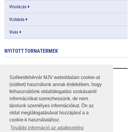
Vitorlázás
Vizilabda
Vívás
NYITOTT TORNATERMEK
RSS
Székesfehérvár MJV weboldalain cookie-at
(sütiket) használunk annak érdekében, hogy
A HONLAP 2017.03.31-I ÁLLAPOTA
felhasználóink oldallátogatási szokásairól
információkat szerezhessünk, de nem
JOGI NYILATKOZAT
tárolunk személyes információkat. Ön az
IMPRESSZUM
oldal meglátogatásával hozzájárul a a
cookie-k használatához.
MÉDIAAJÁNLAT
További információ az adatkezelési