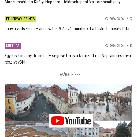
Múzeumbérlet a Királyi Napokra - féláronkapható a kombinált jegy
FEHÉRVÁRI SZÍNES
2026.08.06. 19:07
Irány a vadszeder – augusztus 9-én vár mindenkit a túrára Lencsés Rita
KULTÚRA
2026.08.06. 16:37
Egy kis kosárnyi törődés – segítse Ön is a Nemzetközi Néptáncfesztivál
résztvevőit!
TOVÁBBI HÍREK