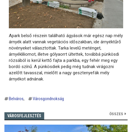
Apark belső részein található ágyások már egész nap mély
árnyék alatt vannak vegetációs időszakban, ide árnyéktűrő
növényeket választottak. Tarka levelű meténget,
árnyékliliomot, illetve gólyaorrt ültettek, továbbá pünkösdi
rózsából is kerül kettő fajta a parkba, egy fehér meg egy
bordó színű. A pünkösdiek pedig még tudnak virágozni
azelőtt tavasszal, mielőtt a nagy gesztenyefák mély
árnyékot adnának.
Belváros
Városgondnokság
ÖSSZES
VÁROSFEJLESZTÉS