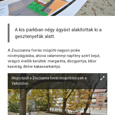
A kis parkban négy ágyást alakítottak ki a
gesztenyefák alatt.
A Zsuzsanna forrás mögötti nagyon picike
növényágyásba, ahova valamennyi napfény azért bejut,
virágzó évelők kerültek: margaréta, díszgyertya, bíbor
kasvirág, illetve kakassarkantyú.
Megszépült a Zsuzsanna forrás mögötti kis park a
Várkörúton