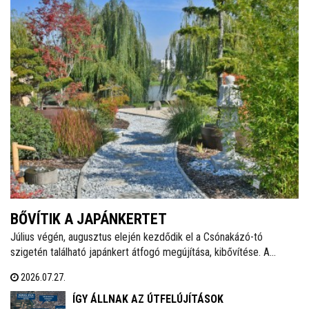
BŐVÍTIK A JAPÁNKERTET
Július végén, augusztus elején kezdődik el a Csónakázó-tó
szigetén található japánkert átfogó megújítása, kibővítése. A
munkálatok várhatóan november végéig tartanak, a kivitelezés
2026.07.27.
ideje alatt a munkálatokkal érintett területet a látogatók elől
lezárják.
ÍGY ÁLLNAK AZ ÚTFELÚJÍTÁSOK