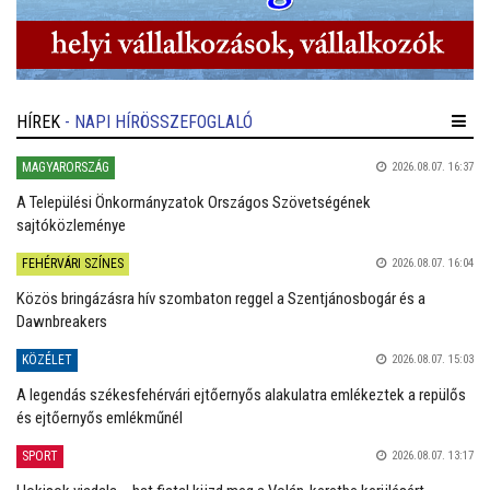
HÍREK
- NAPI HÍRÖSSZEFOGLALÓ
MAGYARORSZÁG
2026.08.07. 16:37
A Települési Önkormányzatok Országos Szövetségének
sajtóközleménye
FEHÉRVÁRI SZÍNES
2026.08.07. 16:04
Közös bringázásra hív szombaton reggel a Szentjánosbogár és a
Dawnbreakers
KÖZÉLET
2026.08.07. 15:03
A legendás székesfehérvári ejtőernyős alakulatra emlékeztek a repülős
és ejtőernyős emlékműnél
SPORT
2026.08.07. 13:17