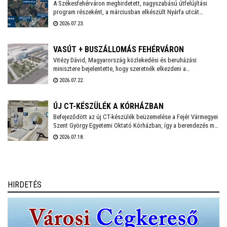
A Székesfehérváron meghirdetett, nagyszabású útfelújítási
program részeként, a márciusban elkészült Nyárfa utcát
követően a Közgyűlés szakbizottsága legutóbbi ülésén újabb
2026.07.23.
utcák – köztük a Palotai út egy szakasza, valamint a Hársfa, a
Fenyőfa és a Topolyai utca – esetében választotta ki a nyertes
kivitelezőket - adta hírül közösségi oldalán Székesfehérvár
VASÚT + BUSZÁLLOMÁS FEHÉRVÁRON
polgármestere.. Már zajlik a Nagyszombati út 800 méteres
Vitézy Dávid, Magyarország közlekedési és beruházási
szakaszának felújítása, és kezdődhet a Bébic utcai
minisztere bejelentette, hogy szeretnék elkezdeni a
szabadidőpark fejlesztése is.
székesfehérvári vasúti csomópont teljes körű átépítését,
2026.07.22.
amelynek tervei már régóta készen állnak. A beruházás IKOP
plusz forrásból, mintegy 20 milliárd forintból valósul meg, és
2030-ig befejeződhet.
ÚJ CT-KÉSZÜLÉK A KÓRHÁZBAN
Befejeződött az új CT-készülék beüzemelése a Fejér Vármegyei
Szent György Egyetemi Oktató Kórházban, így a berendezés már
a mindennapi betegellátást szolgálja - közölte a
2026.07.18.
székesfehérvári kórház a honlapján.
HIRDETÉS