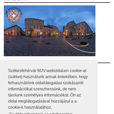
RSS
Székesfehérvár MJV weboldalain cookie-at
(sütiket) használunk annak érdekében, hogy
A HONLAP 2017.03.31-I ÁLLAPOTA
felhasználóink oldallátogatási szokásairól
információkat szerezhessünk, de nem
JOGI NYILATKOZAT
tárolunk személyes információkat. Ön az
IMPRESSZUM
oldal meglátogatásával hozzájárul a a
cookie-k használatához.
MÉDIAAJÁNLAT