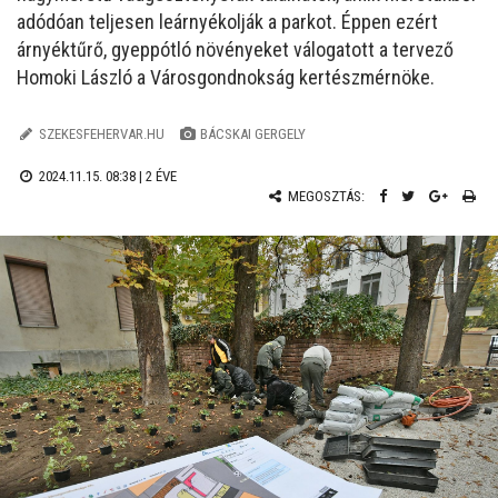
adódóan teljesen leárnyékolják a parkot. Éppen ezért
árnyéktűrő, gyeppótló növényeket válogatott a tervező
Homoki László a Városgondnokság kertészmérnöke.
SZEKESFEHERVAR.HU
BÁCSKAI GERGELY
2024.11.15. 08:38 |
2 ÉVE
MEGOSZTÁS: