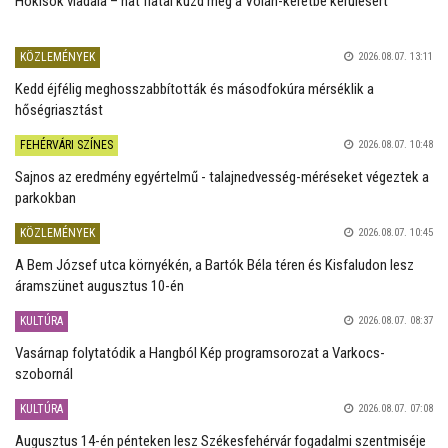
Hokisok viadala – hat fiatal küzd meg a Volán-keretbe kerülésért
KÖZLEMÉNYEK
2026.08.07. 13:11
Kedd éjfélig meghosszabbították és másodfokúra mérséklik a
hőségriasztást
FEHÉRVÁRI SZÍNES
2026.08.07. 10:48
Sajnos az eredmény egyértelmű - talajnedvesség-méréseket végeztek a
parkokban
KÖZLEMÉNYEK
2026.08.07. 10:45
A Bem József utca környékén, a Bartók Béla téren és Kisfaludon lesz
áramszünet augusztus 10-én
KULTÚRA
2026.08.07. 08:37
Vasárnap folytatódik a Hangból Kép programsorozat a Varkocs-
szobornál
KULTÚRA
2026.08.07. 07:08
Augusztus 14-én pénteken lesz Székesfehérvár fogadalmi szentmiséje