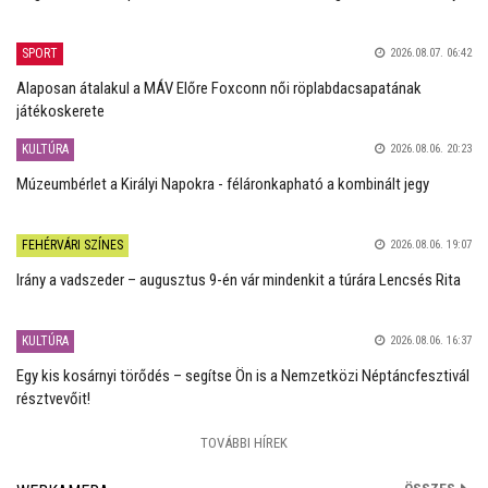
SPORT
2026.08.07. 06:42
Alaposan átalakul a MÁV Előre Foxconn női röplabdacsapatának
játékoskerete
KULTÚRA
2026.08.06. 20:23
Múzeumbérlet a Királyi Napokra - féláronkapható a kombinált jegy
FEHÉRVÁRI SZÍNES
2026.08.06. 19:07
Irány a vadszeder – augusztus 9-én vár mindenkit a túrára Lencsés Rita
KULTÚRA
2026.08.06. 16:37
Egy kis kosárnyi törődés – segítse Ön is a Nemzetközi Néptáncfesztivál
résztvevőit!
TOVÁBBI HÍREK