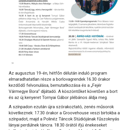
Az augusztus 19-én, hétfőn délután induló program
elmaradhatatlan része a borlovagrendek 16.30 órakor
kezdődő felvonulása, bemutatkozása és a „Fejér
Vármegye Bora” díjátadó. A köszöntőket követően a bort
és az új kenyeret Tornyai Gábor plébános áldja meg.
A színpadon ezután újra szórakoztató, zenés műsorok
következnek: 17.30 órakor a Groovehouse veszi birtokba a
színpadot, majd a Polinéz Táncok Stúdiójának fűszoknyás
lányai perdülnek táncra. 18.30 órától ifjú énekeseket