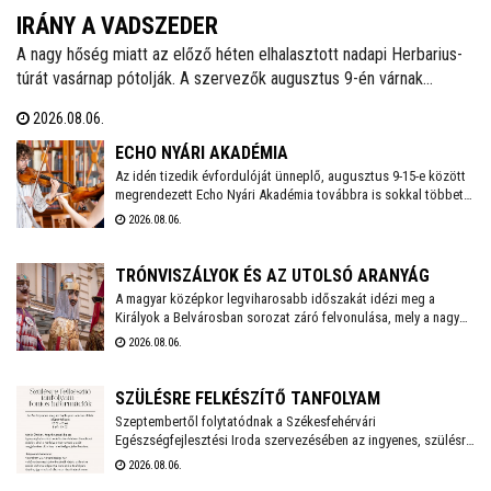
IRÁNY A VADSZEDER
A nagy hőség miatt az előző héten elhalasztott nadapi Herbarius-
túrát vasárnap pótolják. A szervezők augusztus 9-én várnak
mindenkit, aki szívesen csatlakozna a programhoz, hogy a
2026.08.06.
vitaminokban és ásványi anyagokban gazdag vadszederből
gyűjtsön Lencsés Rita gyógynövényszakértő vezetésével. A túra
ECHO NYÁRI AKADÉMIA
Nadapról indul, a részvételhez ezúttal is előzetes bejelentkezést
Az idén tizedik évfordulóját ünneplő, augusztus 9-15-e között
megrendezett Echo Nyári Akadémia továbbra is sokkal többet
kérnek a szokásos elérhetőségeken.
kínál, mint egy hagyományos zenei mesterkurzus. A családias
2026.08.06.
légkörnek, az intenzív művészi programnak és a különleges
környezetben történő elvonulásnak köszönhetően az Akadémia
egyedülálló találkozási pontja a művésztanároknak, a fiatal
TRÓNVISZÁLYOK ÉS AZ UTOLSÓ ARANYÁG
zenészeknek és a közönségnek.
A magyar középkor legviharosabb időszakát idézi meg a
Királyok a Belvárosban sorozat záró felvonulása, mely a nagy
hőség miatt a szokásosnál egy órával később, 18 órakor indul
2026.08.06.
a Vörösmarty Színháztól. A menetet gólyalábasok és
régizenészek kísérik.
SZÜLÉSRE FELKÉSZÍTŐ TANFOLYAM
Szeptembertől folytatódnak a Székesfehérvári
Egészségfejlesztési Iroda szervezésében az ingyenes, szülésre
felkészítő tanfolyamok. Az idei évben még két turnusra lehet
2026.08.06.
jelentkezni és várják a 20. várandósági hetet betöltött leendő