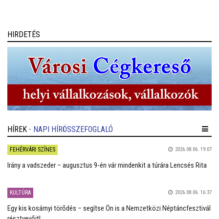
anyukák jelentkezését.
HIRDETÉS
HÍREK
- NAPI HÍRÖSSZEFOGLALÓ
FEHÉRVÁRI SZÍNES
2026.08.06. 19:07
Irány a vadszeder – augusztus 9-én vár mindenkit a túrára Lencsés Rita
KULTÚRA
2026.08.06. 16:37
Egy kis kosárnyi törődés – segítse Ön is a Nemzetközi Néptáncfesztivál
résztvevőit!