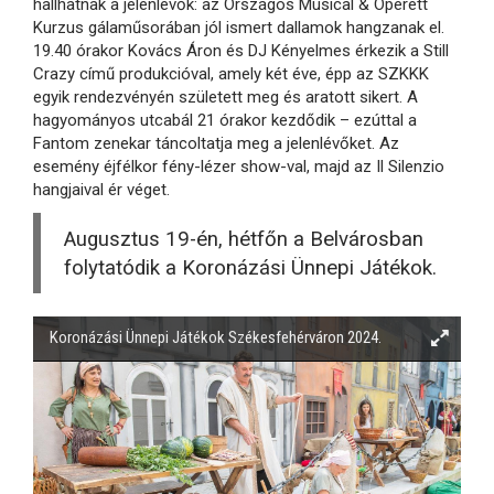
hallhatnak a jelenlévők: az Országos Musical & Operett
Kurzus gálaműsorában jól ismert dallamok hangzanak el.
19.40 órakor Kovács Áron és DJ Kényelmes érkezik a Still
Crazy című produkcióval, amely két éve, épp az SZKKK
egyik rendezvényén született meg és aratott sikert. A
hagyományos utcabál 21 órakor kezdődik – ezúttal a
Fantom zenekar táncoltatja meg a jelenlévőket. Az
esemény éjfélkor fény-lézer show-val, majd az Il Silenzio
hangjaival ér véget.
Augusztus 19-én, hétfőn a Belvárosban
folytatódik a Koronázási Ünnepi Játékok.
Koronázási Ünnepi Játékok Székesfehérváron 2024.