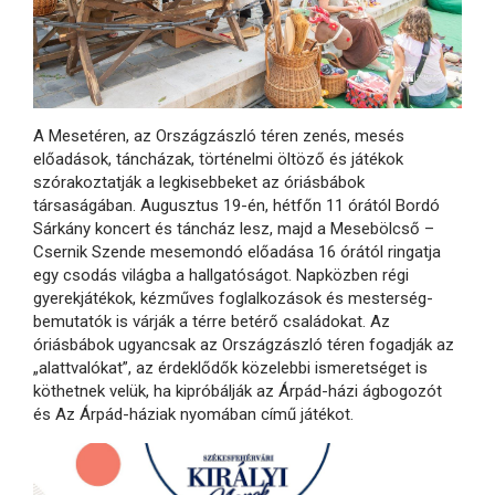
A Mesetéren, az Országzászló téren zenés, mesés
előadások, táncházak, történelmi öltöző és játékok
szórakoztatják a legkisebbeket az óriásbábok
társaságában. Augusztus 19-én, hétfőn 11 órától Bordó
Sárkány koncert és táncház lesz, majd a Mesebölcső –
Csernik Szende mesemondó előadása 16 órától ringatja
egy csodás világba a hallgatóságot. Napközben régi
gyerekjátékok, kézműves foglalkozások és mesterség-
bemutatók is várják a térre betérő családokat. Az
óriásbábok ugyancsak az Országzászló téren fogadják az
„alattvalókat”, az érdeklődők közelebbi ismeretséget is
köthetnek velük, ha kipróbálják az Árpád-házi ágbogozót
és Az Árpád-háziak nyomában című játékot.