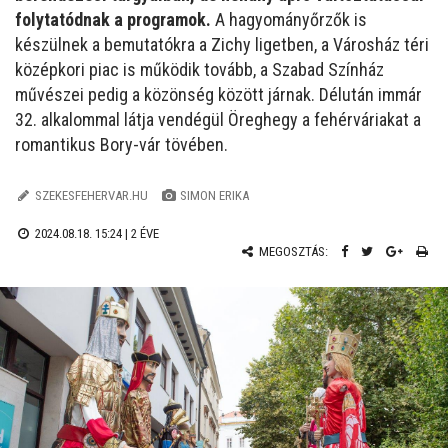
folytatódnak a programok.
A hagyományőrzők is
készülnek a bemutatókra a Zichy ligetben, a Városház téri
középkori piac is működik tovább, a Szabad Színház
művészei pedig a közönség között járnak. Délután immár
32. alkalommal látja vendégül Öreghegy a fehérváriakat a
romantikus Bory-vár tövében.
SZEKESFEHERVAR.HU
SIMON ERIKA
2024.08.18. 15:24 |
2 ÉVE
MEGOSZTÁS: