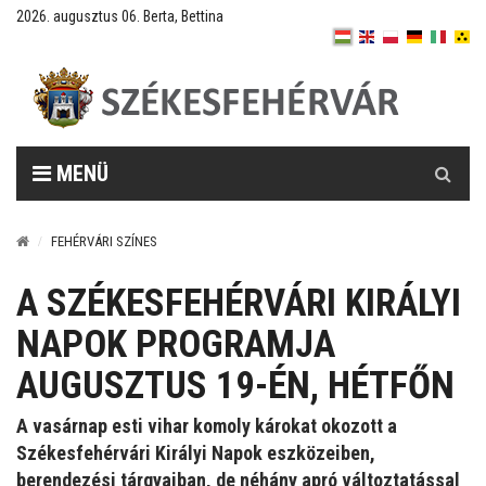
2026. augusztus 06. Berta, Bettina
Keresés
MENÜ
FEHÉRVÁRI SZÍNES
A SZÉKESFEHÉRVÁRI KIRÁLYI
NAPOK PROGRAMJA
AUGUSZTUS 19-ÉN, HÉTFŐN
A vasárnap esti vihar komoly károkat okozott a
Székesfehérvári Királyi Napok eszközeiben,
berendezési tárgyaiban, de néhány apró változtatással