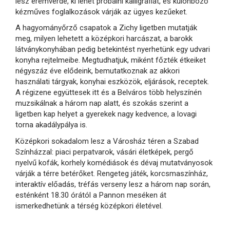
lesz éremverde, ki lehet próbálni kalligráfiát, és különböző
kézműves foglalkozások várják az ügyes kezűeket.
A hagyományőrző csapatok a Zichy ligetben mutatják
meg, milyen lehetett a középkori harcászat, a barokk
látványkonyhában pedig betekintést nyerhetünk egy udvari
konyha rejtelmeibe. Megtudhatjuk, miként főzték étkeiket
négyszáz éve elődeink, bemutatkoznak az akkori
használati tárgyak, konyhai eszközök, eljárások, receptek.
A régizene együttesek itt és a Belváros több helyszínén
muzsikálnak a három nap alatt, és szokás szerint a
ligetben kap helyet a gyerekek nagy kedvence, a lovagi
torna akadálypálya is.
Középkori sokadalom lesz a Városház téren a Szabad
Színházzal: piaci perpatvarok, vásári életképek, pergő
nyelvű kofák, korhely komédiások és dévaj mutatványosok
várják a térre betérőket. Rengeteg játék, korcsmaszínház,
interaktív előadás, tréfás verseny lesz a három nap során,
esténként 18.30 órától a Pannon meséken át
ismerkedhetünk a térség középkori életével.