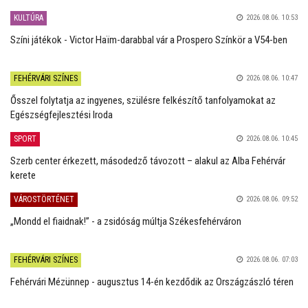
KULTÚRA
2026.08.06. 10:53
Színi játékok - Victor Haïm-darabbal vár a Prospero Színkör a V54-ben
FEHÉRVÁRI SZÍNES
2026.08.06. 10:47
Ősszel folytatja az ingyenes, szülésre felkészítő tanfolyamokat az
Egészségfejlesztési Iroda
SPORT
2026.08.06. 10:45
Szerb center érkezett, másodedző távozott – alakul az Alba Fehérvár
kerete
VÁROSTÖRTÉNET
2026.08.06. 09:52
„Mondd el fiaidnak!” - a zsidóság múltja Székesfehérváron
FEHÉRVÁRI SZÍNES
2026.08.06. 07:03
Fehérvári Mézünnep - augusztus 14-én kezdődik az Országzászló téren