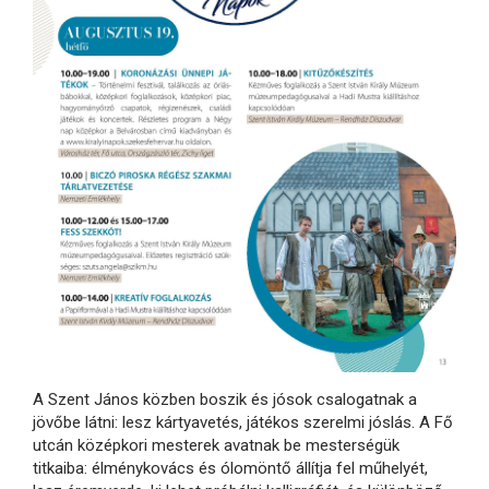
A Szent János közben boszik és jósok csalogatnak a
jövőbe látni: lesz kártyavetés, játékos szerelmi jóslás. A Fő
utcán középkori mesterek avatnak be mesterségük
titkaiba: élménykovács és ólomöntő állítja fel műhelyét,