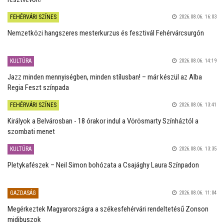
FEHÉRVÁRI SZÍNES
2026.08.06. 16:03
Nemzetközi hangszeres mesterkurzus és fesztivál Fehérvárcsurgón
KULTÚRA
2026.08.06. 14:19
Jazz minden mennyiségben, minden stílusban! – már készül az Alba
Regia Feszt színpada
FEHÉRVÁRI SZÍNES
2026.08.06. 13:41
Királyok a Belvárosban - 18 órakor indul a Vörösmarty Színháztól a
szombati menet
KULTÚRA
2026.08.06. 13:35
Pletykafészek – Neil Simon bohózata a Csajághy Laura Színpadon
GAZDASÁG
2026.08.06. 11:04
Megérkeztek Magyarországra a székesfehérvári rendeltetésű Zonson
midibuszok