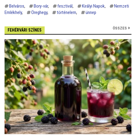
Belváros
Bory-vár
fesztivál
Királyi Napok
Nemzeti
Emlékhely
Öreghegy
történelem
ünnep
ÖSSZES
FEHÉRVÁRI SZÍNES