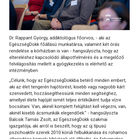
Dr. Rappant György, addiktológus főorvos, - aki az
EgészségDokk főállású munkatársa, valamint két órás
rendelése a kórházban is van - hangsúlyozta, hogy az
eltereléshez kapcsolódó állapotfelmérés és a megelőző
felvilágosítás mellett a gyógykezelés is elérhető az
intézményben.
„Célunk, hogy az EgészségDokkba betérő minden embert,
aki az élet tengerén hajótörést, kisebb vagy nagyobb kárt
szenvedett, hozzásegíthessünk minden segítséghez,
amellyel élete hajóját ismét teljes értékűként tudja vízre
bocsátani. Van, akinél komplett felújítást kell végezni, van,
akinél kisebb ácsmunkák elegendőek.” - hangsúlyozta
Balcsik Tamás Zsolt, az EgészségDokk szakmai
igazgatója, aki arról is beszélt, hogy az új típusú
pszichoaktív szerek 2010 körüli felbukkanása és rohamos
elterjedése komoly kihívások elé állította, és folyamatos