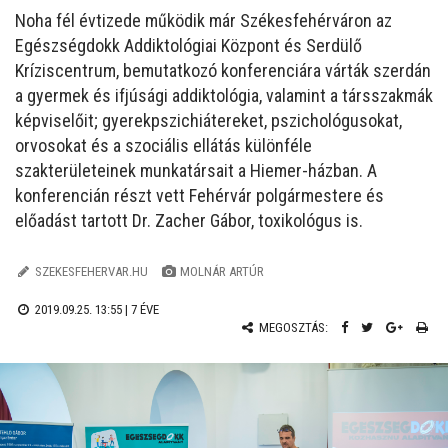
Noha fél évtizede működik már Székesfehérváron az
Egészségdokk Addiktológiai Központ és Serdülő
Kríziscentrum, bemutatkozó konferenciára várták szerdán
a gyermek és ifjúsági addiktológia, valamint a társszakmák
képviselőit; gyerekpszichiátereket, pszichológusokat,
orvosokat és a szociális ellátás különféle
szakterületeinek munkatársait a Hiemer-házban. A
konferencián részt vett Fehérvár polgármestere és
előadást tartott Dr. Zacher Gábor, toxikológus is.
SZEKESFEHERVAR.HU
MOLNÁR ARTÚR
2019.09.25. 13:55 |
7 ÉVE
MEGOSZTÁS: