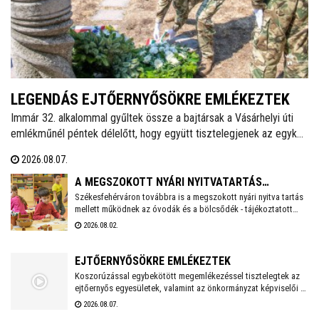
LEGENDÁS EJTŐERNYŐSÖKRE EMLÉKEZTEK
Immár 32. alkalommal gyűltek össze a bajtársak a Vásárhelyi úti
emlékműnél péntek délelőtt, hogy együtt tisztelegjenek az egykori
62. Önálló Ejtőernyős Zászlóalj előtt. A hagyományokat ápoló
2026.08.07.
Veterán Repülők és Ejtőernyősök Fejér Megyei Egyesülete ezzel a
rendezvénnyel őrzi az a második világháború után újjászervezett,
A MEGSZOKOTT NYÁRI NYITVATARTÁS
1951-től 1954-ig Székesfehérváron ismertté vált ejtőernyős
Székesfehérváron továbbra is a megszokott nyári nyitva tartás
MELLETT MŰKÖDNEK A FEHÉRVÁRI ÓVODÁK ÉS
mellett működnek az óvodák és a bölcsődék - tájékoztatott
alakulat emlékét.
BÖLCSŐDÉK
közösségi oldalán a város polgármestere. Hétfőtől is tehát a
2026.08.02.
megszokott nyári nyitva tartással fogadják a piciket a
bölcsődék és az óvodák!
EJTŐERNYŐSÖKRE EMLÉKEZTEK
Koszorúzással egybekötött megemlékezéssel tisztelegtek az
ejtőernyős egyesületek, valamint az önkormányzat képviselői a
Repülős és Ejtőernyős Emlékműnél. A jelenlévők a 62. Önálló
2026.08.07.
Ejtőernyős Zászlóaljra emlékeztek.