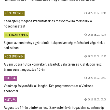
KÖZLEMÉNYEK
2026.08.07. 13:11
Kedd éjfélig meghosszabbították és másodfokúra mérséklik a
hőségriasztást
FEHÉRVÁRI SZÍNES
2026.08.07. 10:48
Sajnos az eredmény egyértelmű - talajnedvesség-méréseket végeztek a
parkokban
KÖZLEMÉNYEK
2026.08.07. 10:45
A Bem József utca környékén, a Bartók Béla téren és Kisfaludon lesz
áramszünet augusztus 10-én
KULTÚRA
2026.08.07. 08:37
Vasárnap folytatódik a Hangból Kép programsorozat a Varkocs-
szobornál
KULTÚRA
2026.08.07. 07:08
Augusztus 14-én pénteken lesz Székesfehérvár fogadalmi szentmiséje