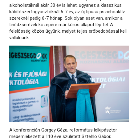
alkoholistáknál akár 30 év is lehet, ugyanez a klasszikus
kábítószerfogyasztóknál 6-7 év, az új típusú pszichoaktív
szereknél pedig 6-7 hónap. Sok olyan eset van, amikor a
tinédzserévek közepére már kóros állapot lép fel. A
felelősség közös ügyünk, melyet teljes erőbedobással kell
vállalnunk.
A konferencián Görgey Géza, református lelkipásztor
megemlékezett a 110 éve született Sztehlo Gábor,