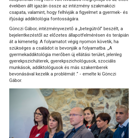
években állt igazán össze az intézmény szakmaközi
csapata, valamint, hogy felhívják a figyelmet a gyermek- és
ifjúsági addiktológia fontosságára.
Gönczi Gábor, intézményvezető a „betegútról” beszélt, a
bejelentkezéstől az előzetes állapotfelmérésen és terápián
át a kimenetig. A folyamatot végig nyomon követik, ha
szükséges a családot is bevonják a folyamatba. „A
gyermekaddiktológia merőben új ellátási terület, jelenleg
gyerekpszicháterek, gyerekpszichológusok, szociális
munkások, addiktológusok és más szakemberek
bevonásával kezelik a problémát .” - emelte ki Gönczi
Gábor.