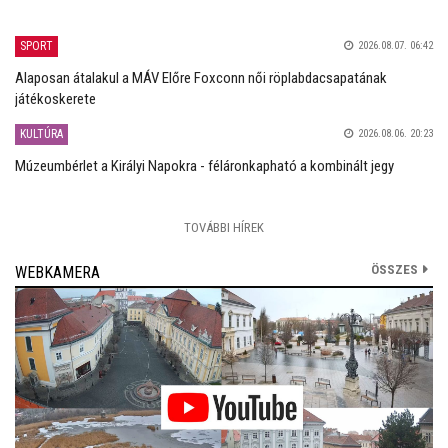
SPORT
2026.08.07. 06:42
Alaposan átalakul a MÁV Előre Foxconn női röplabdacsapatának
játékoskerete
KULTÚRA
2026.08.06. 20:23
Múzeumbérlet a Királyi Napokra - féláronkapható a kombinált jegy
TOVÁBBI HÍREK
ÖSSZES
WEBKAMERA