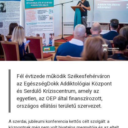
Fél évtizede működik Székesfehérváron
az EgészségDokk Addiktológiai Központ
és Serdülő Kríziscentrum, amely az
egyetlen, az OEP által finanszírozott,
országos ellátási területű szervezet.
A szerdai, jubileumi konferencia kettős célt szolgált: a
központnak még nem volt hivatalos megnyitója és az eltelt