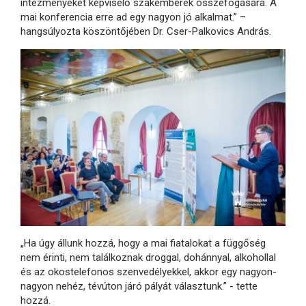
intézményeket képviselő szakemberek összefogására. A
mai konferencia erre ad egy nagyon jó alkalmat.” –
hangsúlyozta köszöntőjében Dr. Cser-Palkovics András.
„Ha úgy állunk hozzá, hogy a mai fiatalokat a függőség
nem érinti, nem találkoznak droggal, dohánnyal, alkohollal
és az okostelefonos szenvedélyekkel, akkor egy nagyon-
nagyon nehéz, tévúton járó pályát választunk.” - tette
hozzá.