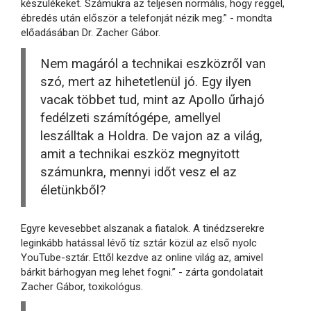
készülékeket. Számukra az teljesen normális, hogy reggel,
ébredés után először a telefonját nézik meg.” - mondta
előadásában Dr. Zacher Gábor.
Nem magáról a technikai eszközről van
szó, mert az hihetetlenül jó. Egy ilyen
vacak többet tud, mint az Apollo űrhajó
fedélzeti számítógépe, amellyel
leszálltak a Holdra. De vajon az a világ,
amit a technikai eszköz megnyitott
számunkra, mennyi időt vesz el az
életünkből?
Egyre kevesebbet alszanak a fiatalok. A tinédzserekre
leginkább hatással lévő tíz sztár közül az első nyolc
YouTube-sztár. Ettől kezdve az online világ az, amivel
bárkit bárhogyan meg lehet fogni.” - zárta gondolatait
Zacher Gábor, toxikológus.