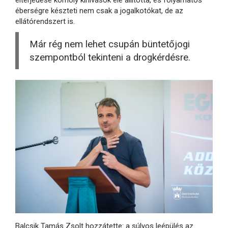
éberségre készteti nem csak a jogalkotókat, de az
ellátórendszert is.
Már rég nem lehet csupán büntetőjogi
szempontból tekinteni a drogkérdésre.
Balcsik Tamás Zsolt hozzátette: a súlyos leépülés az