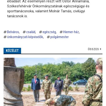
előadást. Az eseményen részt vett Östör Annamária,
Székesfehérvár Önkormányzatának egészségügyi és
sporttanácsnoka, valamint Molnár Tamás, civilügyi
tanácsnok is.
Belváros
család
egészség
Hiemer-ház
önkormányzati képviselők
polgármester
ÖSSZES
KÖZÉLET