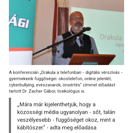
A konferencián „Drakula a telefonban - digitális vérszívás -
gyermekeink függőségei: okostelefon, online jelenlét,
cyberbullying, evészavarok, önsértés” címmel előadást
tartott Dr. Zacher Gábor, toxikológus is.
„Mára már kijelenthetjük, hogy a
közösségi média ugyanolyan - sőt, talán
veszélyesebb - függőséget okoz, mint a
kábítószer.” - adta meg előadása