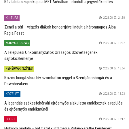
Kézilabda szuperkupa a MET Arénában - elindult a jegyértékesítés
KULTÚRA
2026.08.07. 21:58
Zenél a tér! – végzős diákok koncertjével indult a háromnapos Alba
Regia Feszt
MAGYARORSZÁG
2026.08.07. 16:37
A Települési Önkormányzatok Országos Szövetségének
sajtóközleménye
FEHÉRVÁRI SZÍNES
2026.08.07. 16:04
Közös bringázásra hív szombaton reggel a Szentjánosbogár és a
Dawnbreakers
KÖZÉLET
2026.08.07. 15:03
A legendás székesfehérvári ejtőernyős alakulatra emlékeztek a repülős
és ejtőernyős emlékműnél
SPORT
2026.08.07. 13:17
Hokisok viadala – hat fiatal küzd meg a Volán-keretbe kerülésért