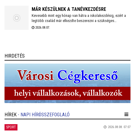
MÁR KÉSZÜLNEK A TANÉVKEZDÉSRE
Kevesebb mint egy hónap van hátra a iskolakezdésig, ezért a
legtöbb család már elkezdte beszerezni a szükséges
tanszereket. A fehérvári papír-írószer üzletek már július eleje
2026.08.07.
óta készülnek a rohamra.
HIRDETÉS
HÍREK
- NAPI HÍRÖSSZEFOGLALÓ
SPORT
2026.08.08. 07:07