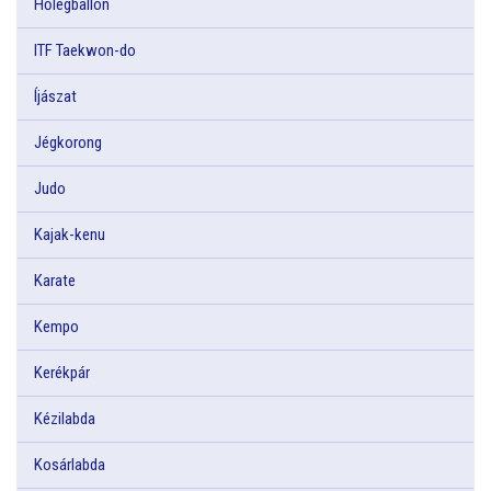
Hőlégballon
ITF Taekwon-do
Íjászat
Jégkorong
Judo
Kajak-kenu
Karate
Kempo
Kerékpár
Kézilabda
Kosárlabda