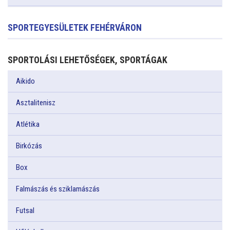
SPORTEGYESÜLETEK FEHÉRVÁRON
SPORTOLÁSI LEHETŐSÉGEK, SPORTÁGAK
Aikido
Asztalitenisz
Atlétika
Birkózás
Box
Falmászás és sziklamászás
Futsal