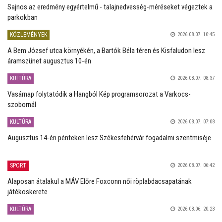
Sajnos az eredmény egyértelmű - talajnedvesség-méréseket végeztek a
parkokban
KÖZLEMÉNYEK
2026.08.07. 10:45
A Bem József utca környékén, a Bartók Béla téren és Kisfaludon lesz
áramszünet augusztus 10-én
KULTÚRA
2026.08.07. 08:37
Vasárnap folytatódik a Hangból Kép programsorozat a Varkocs-
szobornál
KULTÚRA
2026.08.07. 07:08
Augusztus 14-én pénteken lesz Székesfehérvár fogadalmi szentmiséje
SPORT
2026.08.07. 06:42
Alaposan átalakul a MÁV Előre Foxconn női röplabdacsapatának
játékoskerete
KULTÚRA
2026.08.06. 20:23