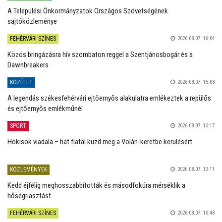
A Települési Önkormányzatok Országos Szövetségének
sajtóközleménye
FEHÉRVÁRI SZÍNES
2026.08.07. 16:04
Közös bringázásra hív szombaton reggel a Szentjánosbogár és a
Dawnbreakers
KÖZÉLET
2026.08.07. 15:03
A legendás székesfehérvári ejtőernyős alakulatra emlékeztek a repülős
és ejtőernyős emlékműnél
SPORT
2026.08.07. 13:17
Hokisok viadala – hat fiatal küzd meg a Volán-keretbe kerülésért
KÖZLEMÉNYEK
2026.08.07. 13:11
Kedd éjfélig meghosszabbították és másodfokúra mérséklik a
hőségriasztást
FEHÉRVÁRI SZÍNES
2026.08.07. 10:48