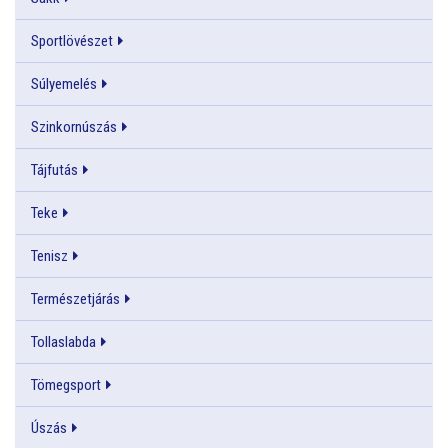
Sportlövészet
Súlyemelés
Szinkornúszás
Tájfutás
Teke
Tenisz
Természetjárás
Tollaslabda
Tömegsport
Úszás