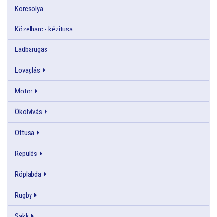
Korcsolya
Közelharc - kézitusa
Ladbarúgás
Lovaglás
Motor
Ökölvívás
Öttusa
Repülés
Röplabda
Rugby
Sakk