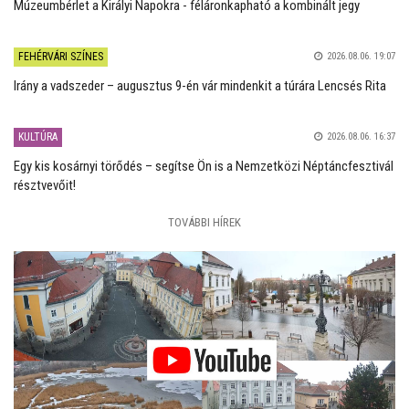
Múzeumbérlet a Királyi Napokra - féláronkapható a kombinált jegy
FEHÉRVÁRI SZÍNES
2026.08.06. 19:07
Irány a vadszeder – augusztus 9-én vár mindenkit a túrára Lencsés Rita
KULTÚRA
2026.08.06. 16:37
Egy kis kosárnyi törődés – segítse Ön is a Nemzetközi Néptáncfesztivál
résztvevőit!
TOVÁBBI HÍREK