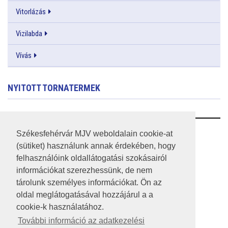
Vitorlázás
Vizilabda
Vívás
NYITOTT TORNATERMEK
RSS
Székesfehérvár MJV weboldalain cookie-at
(sütiket) használunk annak érdekében, hogy
A HONLAP 2017.03.31-I ÁLLAPOTA
felhasználóink oldallátogatási szokásairól
információkat szerezhessünk, de nem
JOGI NYILATKOZAT
tárolunk személyes információkat. Ön az
IMPRESSZUM
oldal meglátogatásával hozzájárul a a
cookie-k használatához.
MÉDIAAJÁNLAT
További információ az adatkezelési