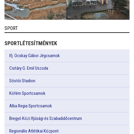
SPORT
SPORTLÉTESÍTMÉNYEK
Ifj. Ocskay Gábor Jégcsarnok
Csitáry G. Emil Uszoda
Sóstói Stadion
Köfém Sportcsarnok
Alba Regia Sportcsarnok
Bregyó Közi Ifjúsági és Szabadidőcentrum
Regionális Atlétikai Központ