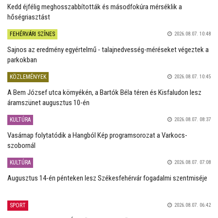
Kedd éjfélig meghosszabbították és másodfokúra mérséklik a
hőségriasztást
FEHÉRVÁRI SZÍNES
2026.08.07. 10:48
Sajnos az eredmény egyértelmű - talajnedvesség-méréseket végeztek a
parkokban
KÖZLEMÉNYEK
2026.08.07. 10:45
A Bem József utca környékén, a Bartók Béla téren és Kisfaludon lesz
áramszünet augusztus 10-én
KULTÚRA
2026.08.07. 08:37
Vasárnap folytatódik a Hangból Kép programsorozat a Varkocs-
szobornál
KULTÚRA
2026.08.07. 07:08
Augusztus 14-én pénteken lesz Székesfehérvár fogadalmi szentmiséje
SPORT
2026.08.07. 06:42