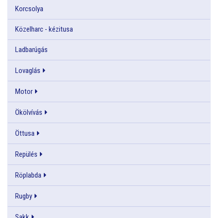
Korcsolya
Közelharc - kézitusa
Ladbarúgás
Lovaglás
Motor
Ökölvívás
Öttusa
Repülés
Röplabda
Rugby
Sakk