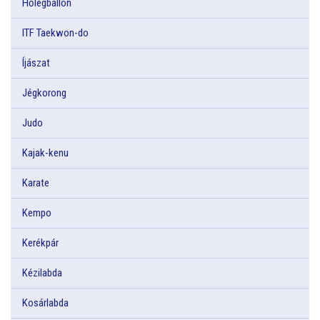
Hőlégballon
ITF Taekwon-do
Íjászat
Jégkorong
Judo
Kajak-kenu
Karate
Kempo
Kerékpár
Kézilabda
Kosárlabda