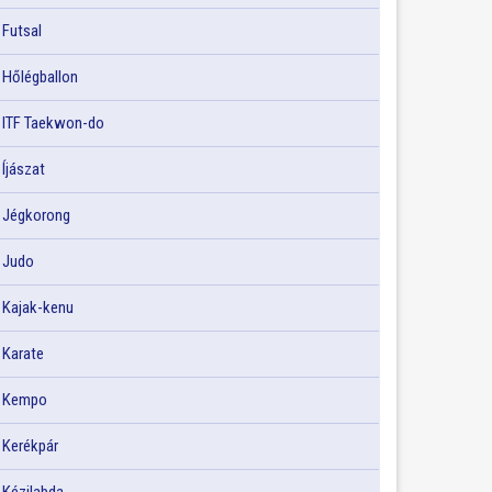
Futsal
Hőlégballon
ITF Taekwon-do
Íjászat
Jégkorong
Judo
Kajak-kenu
Karate
Kempo
Kerékpár