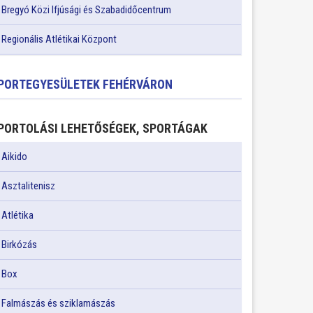
Bregyó Közi Ifjúsági és Szabadidőcentrum
Regionális Atlétikai Központ
PORTEGYESÜLETEK FEHÉRVÁRON
PORTOLÁSI LEHETŐSÉGEK, SPORTÁGAK
Aikido
Asztalitenisz
Atlétika
Birkózás
Box
Falmászás és sziklamászás