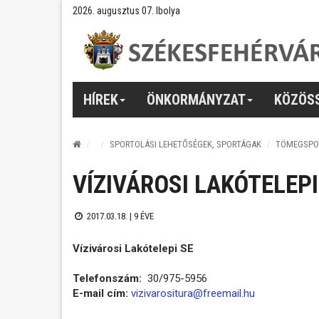
2026. augusztus 07. Ibolya
HÍREK
ÖNKORMÁNYZAT
KÖZÖS
SPORTOLÁSI LEHETŐSÉGEK, SPORTÁGAK
TÖMEGSPO
VÍZIVÁROSI LAKÓTELEPI
2017.03.18. |
9 ÉVE
Vízivárosi Lakótelepi SE
Telefonszám:
30/975-5956
E-mail cím:
vizivarositura@freemail.hu