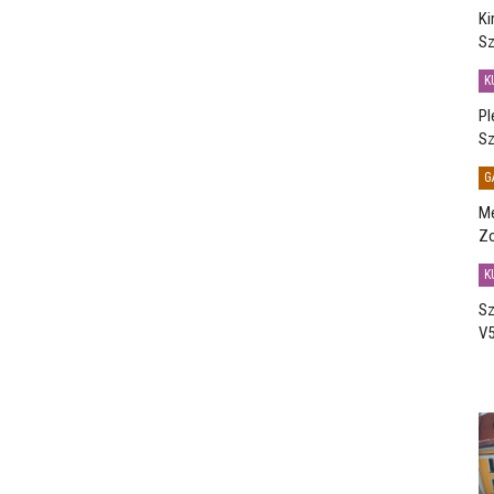
Ki
Sz
K
Pl
Sz
G
Me
Zo
K
Sz
V5