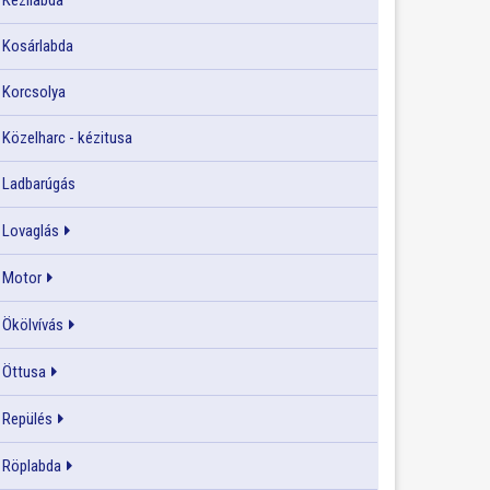
Kézilabda
Kosárlabda
Korcsolya
Közelharc - kézitusa
Ladbarúgás
Lovaglás
Motor
Ökölvívás
Öttusa
Repülés
Röplabda