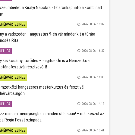
zeumbérlet a Királyi Napokra - féláronkapható a kombinált
gy
EHÉRVÁRI SZÍNES
2026.08.06. 19:07
ány a vadszeder – augusztus 9-én vár mindenkit a túrára
ncsés Rita
ULTÚRA
2026.08.06. 16:37
y kis kosárnyi törődés – segítse Ön is a Nemzetközi
ptáncfesztivál résztvevőit!
EHÉRVÁRI SZÍNES
2026.08.06. 16:03
mzetközi hangszeres mesterkurzus és fesztivál
hérvárcsurgón
ULTÚRA
2026.08.06. 14:19
zz minden mennyiségben, minden stílusban! – már készül az
ba Regia Feszt színpada
EHÉRVÁRI SZÍNES
2026.08.06. 13:41