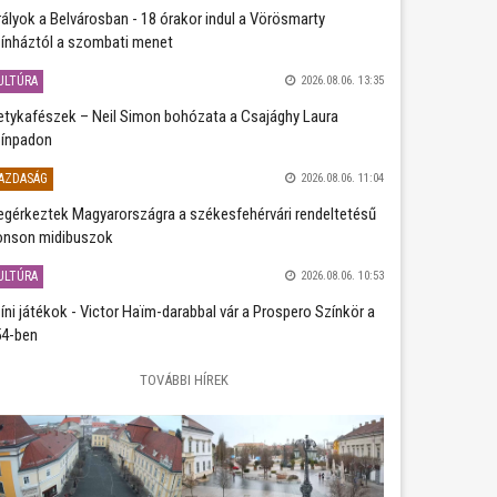
rályok a Belvárosban - 18 órakor indul a Vörösmarty
ínháztól a szombati menet
ULTÚRA
2026.08.06. 13:35
etykafészek – Neil Simon bohózata a Csajághy Laura
ínpadon
AZDASÁG
2026.08.06. 11:04
gérkeztek Magyarországra a székesfehérvári rendeltetésű
nson midibuszok
ULTÚRA
2026.08.06. 10:53
íni játékok - Victor Haïm-darabbal vár a Prospero Színkör a
4-ben
TOVÁBBI HÍREK