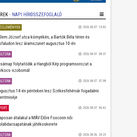
ÍREK
- NAPI HÍRÖSSZEFOGLALÓ
ÖZLEMÉNYEK
2026.08.07. 10:45
Bem József utca környékén, a Bartók Béla téren és
sfaludon lesz áramszünet augusztus 10-én
ULTÚRA
2026.08.07. 08:37
sárnap folytatódik a Hangból Kép programsorozat a
rkocs-szobornál
ULTÚRA
2026.08.07. 07:08
gusztus 14-én pénteken lesz Székesfehérvár fogadalmi
entmiséje
PORT
2026.08.07. 06:42
aposan átalakul a MÁV Előre Foxconn női
plabdacsapatának játékoskerete
ULTÚRA
2026.08.06. 20:23