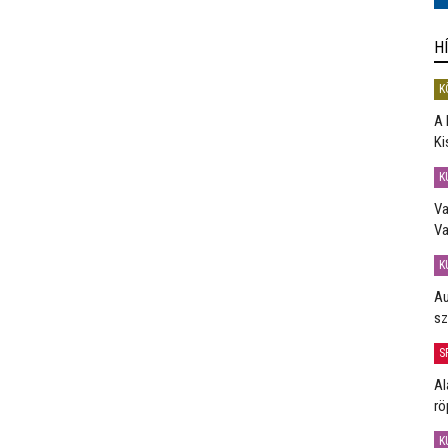
H
K
A 
Ki
K
Va
Va
K
Au
sz
S
Al
rö
K