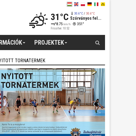
31°C
30.6°C
/
30.6°C
Szórványos fel...
8.75
351°
km/h
Frissítve: 10:52
Keresés
ORMÁCIÓK
PROJEKTEK
YITOTT TORNATERMEK