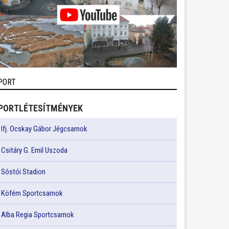
PORT
PORTLÉTESÍTMÉNYEK
Ifj. Ocskay Gábor Jégcsarnok
Csitáry G. Emil Uszoda
Sóstói Stadion
Köfém Sportcsarnok
Alba Regia Sportcsarnok