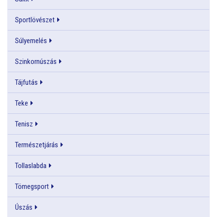
Sportlövészet
Súlyemelés
Szinkornúszás
Tájfutás
Teke
Tenisz
Természetjárás
Tollaslabda
Tömegsport
Úszás