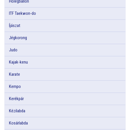
Hőlégballon
ITF Taekwon-do
Íjászat
Jégkorong
Judo
Kajak-kenu
Karate
Kempo
Kerékpár
Kézilabda
Kosárlabda