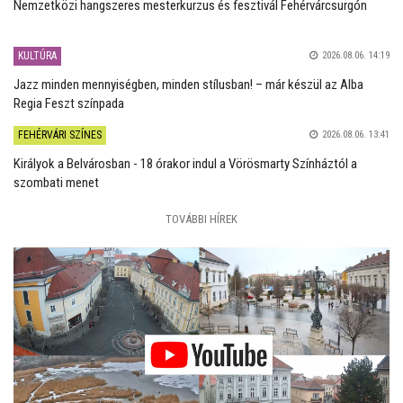
Nemzetközi hangszeres mesterkurzus és fesztivál Fehérvárcsurgón
KULTÚRA
2026.08.06. 14:19
Jazz minden mennyiségben, minden stílusban! – már készül az Alba
Regia Feszt színpada
FEHÉRVÁRI SZÍNES
2026.08.06. 13:41
Királyok a Belvárosban - 18 órakor indul a Vörösmarty Színháztól a
szombati menet
TOVÁBBI HÍREK