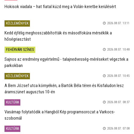
Hokisok viadala – hat fiatal küzd meg a Volán-keretbe kerülésért
KÖZLEMÉNYEK
2026.08.07. 13:11
Kedd éjfélig meghosszabbították és másodfokúra mérséklik a
hőségriasztást
FEHÉRVÁRI SZÍNES
2026.08.07. 10:48
Sajnos az eredmény egyértelmű - talajnedvesség-méréseket végeztek a
parkokban
KÖZLEMÉNYEK
2026.08.07. 10:45
A Bem József utca környékén, a Bartók Béla téren és Kisfaludon lesz
áramszünet augusztus 10-én
KULTÚRA
2026.08.07. 08:37
Vasárnap folytatódik a Hangból Kép programsorozat a Varkocs-
szobornál
KULTÚRA
2026.08.07. 07:08