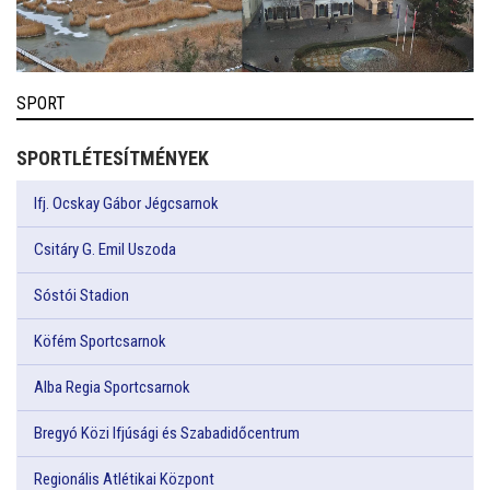
SPORT
SPORTLÉTESÍTMÉNYEK
Ifj. Ocskay Gábor Jégcsarnok
Csitáry G. Emil Uszoda
Sóstói Stadion
Köfém Sportcsarnok
Alba Regia Sportcsarnok
Bregyó Közi Ifjúsági és Szabadidőcentrum
Regionális Atlétikai Központ