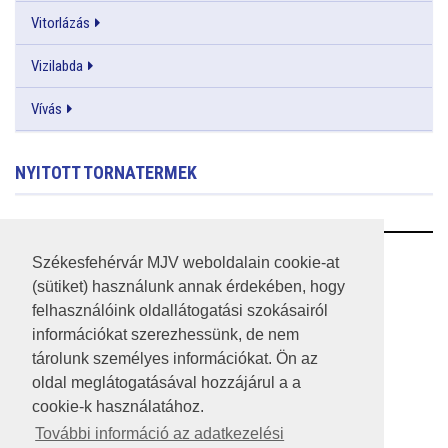
Vitorlázás
Vizilabda
Vívás
NYITOTT TORNATERMEK
RSS
Székesfehérvár MJV weboldalain cookie-at
(sütiket) használunk annak érdekében, hogy
A HONLAP 2017.03.31-I ÁLLAPOTA
felhasználóink oldallátogatási szokásairól
információkat szerezhessünk, de nem
JOGI NYILATKOZAT
tárolunk személyes információkat. Ön az
IMPRESSZUM
oldal meglátogatásával hozzájárul a a
cookie-k használatához.
MÉDIAAJÁNLAT
További információ az adatkezelési