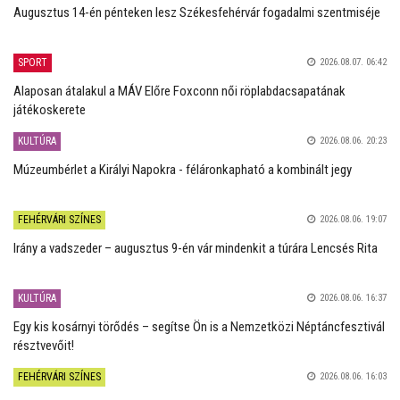
Augusztus 14-én pénteken lesz Székesfehérvár fogadalmi szentmiséje
SPORT
2026.08.07. 06:42
Alaposan átalakul a MÁV Előre Foxconn női röplabdacsapatának
játékoskerete
KULTÚRA
2026.08.06. 20:23
Múzeumbérlet a Királyi Napokra - féláronkapható a kombinált jegy
FEHÉRVÁRI SZÍNES
2026.08.06. 19:07
Irány a vadszeder – augusztus 9-én vár mindenkit a túrára Lencsés Rita
KULTÚRA
2026.08.06. 16:37
Egy kis kosárnyi törődés – segítse Ön is a Nemzetközi Néptáncfesztivál
résztvevőit!
FEHÉRVÁRI SZÍNES
2026.08.06. 16:03