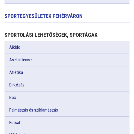
SPORTEGYESÜLETEK FEHÉRVÁRON
SPORTOLÁSI LEHETŐSÉGEK, SPORTÁGAK
Aikido
Asztalitenisz
Atlétika
Birkózás
Box
Falmászás és sziklamászás
Futsal