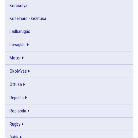
Korcsolya
Közelharc - kézitusa
Ladbarúgás
Lovaglás
Motor
Ökölvívás
Öttusa
Repülés
Röplabda
Rugby
Sakk