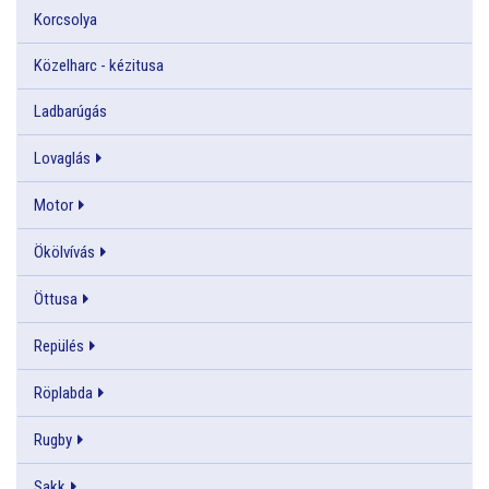
Korcsolya
Közelharc - kézitusa
Ladbarúgás
Lovaglás
Motor
Ökölvívás
Öttusa
Repülés
Röplabda
Rugby
Sakk