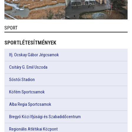
SPORT
SPORTLÉTESÍTMÉNYEK
Ifj. Ocskay Gábor Jégcsarnok
Csitáry G. Emil Uszoda
Sóstói Stadion
Köfém Sportcsarnok
Alba Regia Sportcsarnok
Bregyó Közi Ifjúsági és Szabadidőcentrum
Regionális Atlétikai Központ