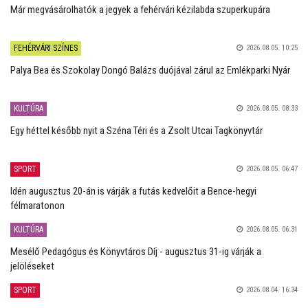
Már megvásárolhatók a jegyek a fehérvári kézilabda szuperkupára
FEHÉRVÁRI SZÍNES
2026.08.05. 10:25
Palya Bea és Szokolay Dongó Balázs duójával zárul az Emlékparki Nyár
KULTÚRA
2026.08.05. 08:33
Egy héttel később nyit a Széna Téri és a Zsolt Utcai Tagkönyvtár
SPORT
2026.08.05. 06:47
Idén augusztus 20-án is várják a futás kedvelőit a Bence-hegyi
félmaratonon
KULTÚRA
2026.08.05. 06:31
Mesélő Pedagógus és Könyvtáros Díj - augusztus 31-ig várják a
jelöléseket
SPORT
2026.08.04. 16:34