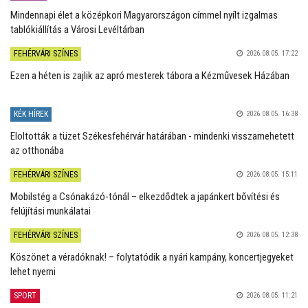
Mindennapi élet a középkori Magyarországon címmel nyílt izgalmas
tablókiállítás a Városi Levéltárban
FEHÉRVÁRI SZÍNES
2026.08.05. 17:22
Ezen a héten is zajlik az apró mesterek tábora a Kézművesek Házában
KÉK HÍREK
2026.08.05. 16:38
Eloltották a tüzet Székesfehérvár határában - mindenki visszamehetett
az otthonába
FEHÉRVÁRI SZÍNES
2026.08.05. 15:11
Mobilstég a Csónakázó-tónál – elkezdődtek a japánkert bővítési és
felújítási munkálatai
FEHÉRVÁRI SZÍNES
2026.08.05. 12:38
Köszönet a véradóknak! – folytatódik a nyári kampány, koncertjegyeket
lehet nyerni
SPORT
2026.08.05. 11:21