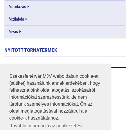
Vitorlázás
Vizilabda
Vívás
NYITOTT TORNATERMEK
RSS
Székesfehérvár MJV weboldalain cookie-at
(sütiket) használunk annak érdekében, hogy
A HONLAP 2017.03.31-I ÁLLAPOTA
felhasználóink oldallátogatási szokásairól
információkat szerezhessünk, de nem
JOGI NYILATKOZAT
tárolunk személyes információkat. Ön az
IMPRESSZUM
oldal meglátogatásával hozzájárul a a
cookie-k használatához.
MÉDIAAJÁNLAT
További információ az adatkezelési