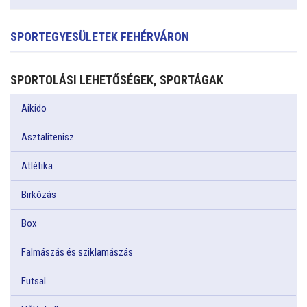
SPORTEGYESÜLETEK FEHÉRVÁRON
SPORTOLÁSI LEHETŐSÉGEK, SPORTÁGAK
Aikido
Asztalitenisz
Atlétika
Birkózás
Box
Falmászás és sziklamászás
Futsal