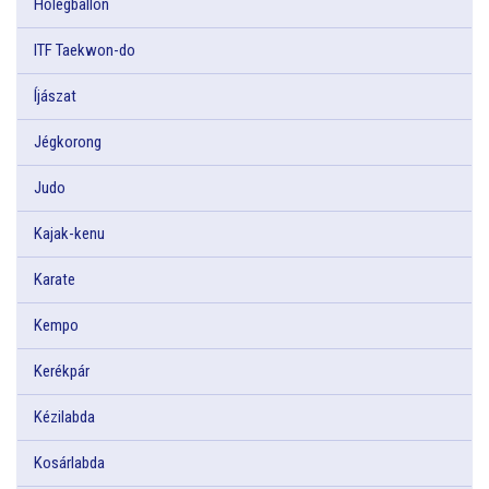
Hőlégballon
ITF Taekwon-do
Íjászat
Jégkorong
Judo
Kajak-kenu
Karate
Kempo
Kerékpár
Kézilabda
Kosárlabda