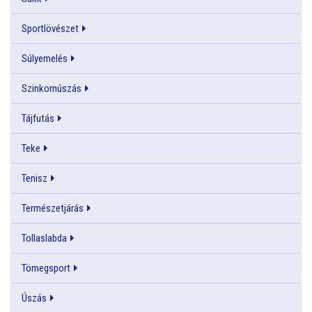
Sportlövészet
Súlyemelés
Szinkornúszás
Tájfutás
Teke
Tenisz
Természetjárás
Tollaslabda
Tömegsport
Úszás