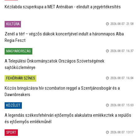
Kézilabda szuperkupa a MET Arénában - elindult a jegyértékesítés
KULTÚRA
2026.08.07. 21:58
Zenél a tér! – végzős diákok koncertjével indult a háromnapos Alba
Regia Feszt
MAGYARORSZÁG
2026.08.07. 16:37
A Települési Önkormányzatok Országos Szövetségének
sajtóközleménye
FEHÉRVÁRI SZÍNES
2026.08.07. 16:04
Közös bringázásra hív szombaton reggel a Szentjánosbogár és a
Dawnbreakers
KÖZÉLET
2026.08.07. 15:03
A legendás székesfehérvári ejtőernyős alakulatra emlékeztek a repülős
és ejtőernyős emlékműnél
SPORT
2026.08.07. 13:17