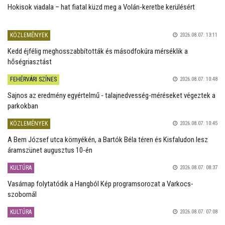
Hokisok viadala – hat fiatal küzd meg a Volán-keretbe kerülésért
KÖZLEMÉNYEK
2026.08.07. 13:11
Kedd éjfélig meghosszabbították és másodfokúra mérséklik a
hőségriasztást
FEHÉRVÁRI SZÍNES
2026.08.07. 10:48
Sajnos az eredmény egyértelmű - talajnedvesség-méréseket végeztek a
parkokban
KÖZLEMÉNYEK
2026.08.07. 10:45
A Bem József utca környékén, a Bartók Béla téren és Kisfaludon lesz
áramszünet augusztus 10-én
KULTÚRA
2026.08.07. 08:37
Vasárnap folytatódik a Hangból Kép programsorozat a Varkocs-
szobornál
KULTÚRA
2026.08.07. 07:08