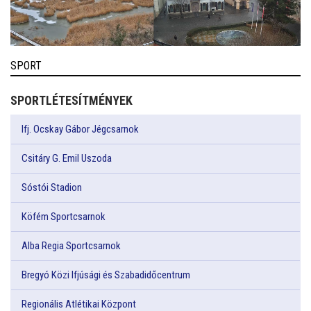
SPORT
SPORTLÉTESÍTMÉNYEK
Ifj. Ocskay Gábor Jégcsarnok
Csitáry G. Emil Uszoda
Sóstói Stadion
Köfém Sportcsarnok
Alba Regia Sportcsarnok
Bregyó Közi Ifjúsági és Szabadidőcentrum
Regionális Atlétikai Központ