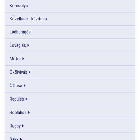
Korcsolya
Közelharc - kézitusa
Ladbarúgás
Lovaglás
Motor
Ökölvívás
Öttusa
Repülés
Röplabda
Rugby
Sakk