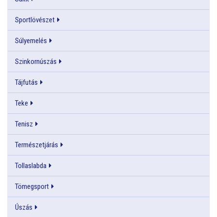
Sportlövészet
Súlyemelés
Szinkornúszás
Tájfutás
Teke
Tenisz
Természetjárás
Tollaslabda
Tömegsport
Úszás