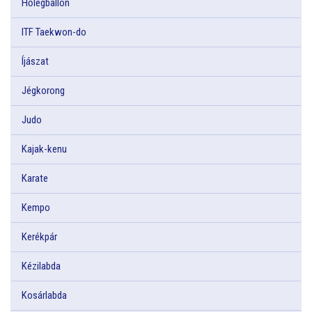
Hőlégballon
ITF Taekwon-do
Íjászat
Jégkorong
Judo
Kajak-kenu
Karate
Kempo
Kerékpár
Kézilabda
Kosárlabda