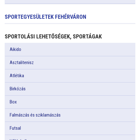
SPORTEGYESÜLETEK FEHÉRVÁRON
SPORTOLÁSI LEHETŐSÉGEK, SPORTÁGAK
Aikido
Asztalitenisz
Atlétika
Birkózás
Box
Falmászás és sziklamászás
Futsal