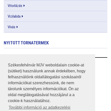
Vitorlázás
Vizilabda
Vívás
NYITOTT TORNATERMEK
RSS
Székesfehérvár MJV weboldalain cookie-at
(sütiket) használunk annak érdekében, hogy
A HONLAP 2017.03.31-I ÁLLAPOTA
felhasználóink oldallátogatási szokásairól
információkat szerezhessünk, de nem
JOGI NYILATKOZAT
tárolunk személyes információkat. Ön az
IMPRESSZUM
oldal meglátogatásával hozzájárul a a
cookie-k használatához.
MÉDIAAJÁNLAT
További információ az adatkezelési