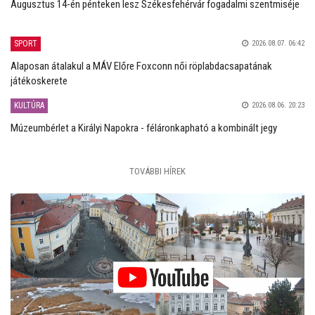
Augusztus 14-én pénteken lesz Székesfehérvár fogadalmi szentmiséje
SPORT
2026.08.07. 06:42
Alaposan átalakul a MÁV Előre Foxconn női röplabdacsapatának
játékoskerete
KULTÚRA
2026.08.06. 20:23
Múzeumbérlet a Királyi Napokra - féláronkapható a kombinált jegy
TOVÁBBI HÍREK