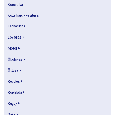
Korcsolya
Közelharc - kézitusa
Ladbarúgás
Lovaglás
Motor
Ökölvívás
Öttusa
Repülés
Röplabda
Rugby
Sakk