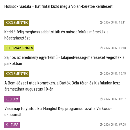
Hokisok viadala – hat fiatal küzd meg a Volán-keretbe kerülésért
KÖZLEMÉNYEK
2026.08.07. 13:11
Kedd éjfélig meghosszabbították és másodfokúra mérséklik a
hőségriasztást
FEHÉRVÁRI SZÍNES
2026.08.07. 10:48
Sajnos az eredmény egyértelmű - talajnedvesség-méréseket végeztek a
parkokban
KÖZLEMÉNYEK
2026.08.07. 10:45
A Bem József utca környékén, a Bartók Béla téren és Kisfaludon lesz
áramszünet augusztus 10-én
KULTÚRA
2026.08.07. 08:37
Vasárnap folytatódik a Hangból Kép programsorozat a Varkocs-
szobornál
KULTÚRA
2026.08.07. 07:08