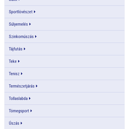
Sportlövészet
Súlyemelés
Szinkornúszás
Tájfutás
Teke
Tenisz
Természetjárás
Tollaslabda
Tömegsport
Úszás