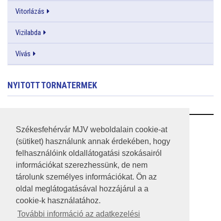
Vitorlázás
Vizilabda
Vívás
NYITOTT TORNATERMEK
RSS
Székesfehérvár MJV weboldalain cookie-at
(sütiket) használunk annak érdekében, hogy
A HONLAP 2017.03.31-I ÁLLAPOTA
felhasználóink oldallátogatási szokásairól
információkat szerezhessünk, de nem
JOGI NYILATKOZAT
tárolunk személyes információkat. Ön az
IMPRESSZUM
oldal meglátogatásával hozzájárul a a
cookie-k használatához.
MÉDIAAJÁNLAT
További információ az adatkezelési