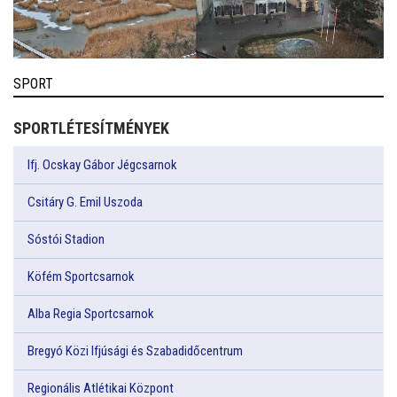
SPORT
SPORTLÉTESÍTMÉNYEK
Ifj. Ocskay Gábor Jégcsarnok
Csitáry G. Emil Uszoda
Sóstói Stadion
Köfém Sportcsarnok
Alba Regia Sportcsarnok
Bregyó Közi Ifjúsági és Szabadidőcentrum
Regionális Atlétikai Központ