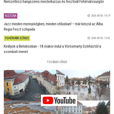
Nemzetközi hangszeres mesterkurzus és fesztivál Fehérvárcsurgón
KULTÚRA
2026.08.06. 14:19
Jazz minden mennyiségben, minden stílusban! – már készül az Alba
Regia Feszt színpada
FEHÉRVÁRI SZÍNES
2026.08.06. 13:41
Királyok a Belvárosban - 18 órakor indul a Vörösmarty Színháztól a
szombati menet
TOVÁBBI HÍREK