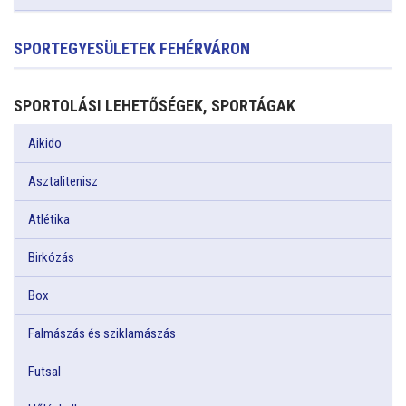
SPORTEGYESÜLETEK FEHÉRVÁRON
SPORTOLÁSI LEHETŐSÉGEK, SPORTÁGAK
Aikido
Asztalitenisz
Atlétika
Birkózás
Box
Falmászás és sziklamászás
Futsal