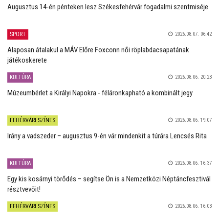
Augusztus 14-én pénteken lesz Székesfehérvár fogadalmi szentmiséje
SPORT
2026.08.07. 06:42
Alaposan átalakul a MÁV Előre Foxconn női röplabdacsapatának
játékoskerete
KULTÚRA
2026.08.06. 20:23
Múzeumbérlet a Királyi Napokra - féláronkapható a kombinált jegy
FEHÉRVÁRI SZÍNES
2026.08.06. 19:07
Irány a vadszeder – augusztus 9-én vár mindenkit a túrára Lencsés Rita
KULTÚRA
2026.08.06. 16:37
Egy kis kosárnyi törődés – segítse Ön is a Nemzetközi Néptáncfesztivál
résztvevőit!
FEHÉRVÁRI SZÍNES
2026.08.06. 16:03