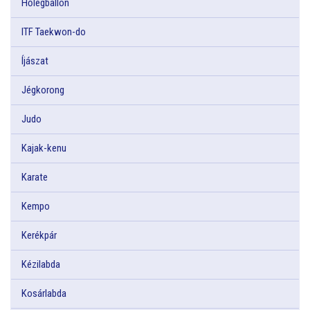
Hőlégballon
ITF Taekwon-do
Íjászat
Jégkorong
Judo
Kajak-kenu
Karate
Kempo
Kerékpár
Kézilabda
Kosárlabda