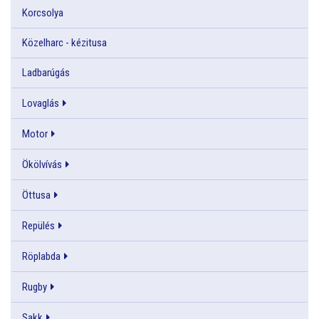
Korcsolya
Közelharc - kézitusa
Ladbarúgás
Lovaglás
Motor
Ökölvívás
Öttusa
Repülés
Röplabda
Rugby
Sakk