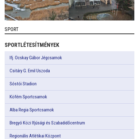
SPORT
SPORTLÉTESÍTMÉNYEK
Ifj. Ocskay Gábor Jégcsarnok
Csitáry G. Emil Uszoda
Sóstói Stadion
Köfém Sportcsarnok
Alba Regia Sportcsarnok
Bregyó Közi Ifjúsági és Szabadidőcentrum
Regionális Atlétikai Központ