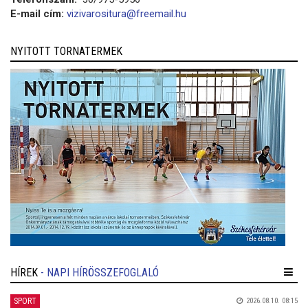
E-mail cím:
vizivarositura@freemail.hu
NYITOTT TORNATERMEK
HÍREK
- NAPI HÍRÖSSZEFOGLALÓ
SPORT
2026.08.10. 08:15