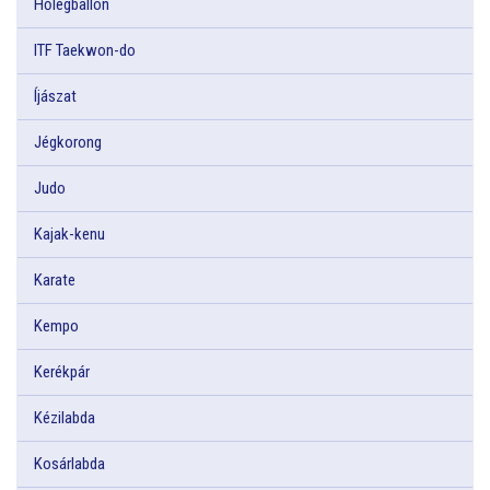
Hőlégballon
ITF Taekwon-do
Íjászat
Jégkorong
Judo
Kajak-kenu
Karate
Kempo
Kerékpár
Kézilabda
Kosárlabda