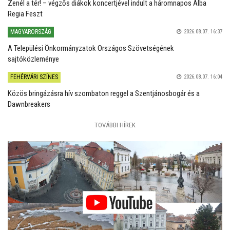
Zenél a tér! – végzős diákok koncertjével indult a háromnapos Alba
Regia Feszt
MAGYARORSZÁG
2026.08.07. 16:37
A Települési Önkormányzatok Országos Szövetségének
sajtóközleménye
FEHÉRVÁRI SZÍNES
2026.08.07. 16:04
Közös bringázásra hív szombaton reggel a Szentjánosbogár és a
Dawnbreakers
TOVÁBBI HÍREK