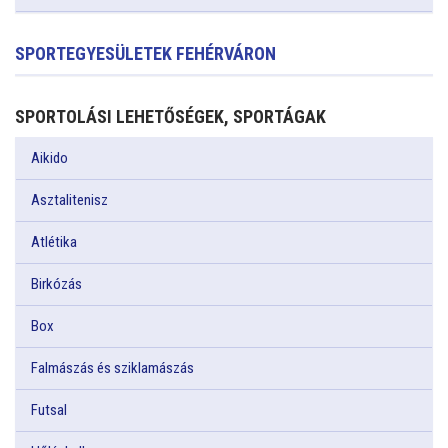
SPORTEGYESÜLETEK FEHÉRVÁRON
SPORTOLÁSI LEHETŐSÉGEK, SPORTÁGAK
Aikido
Asztalitenisz
Atlétika
Birkózás
Box
Falmászás és sziklamászás
Futsal