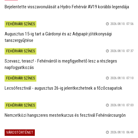
Bejelentette visszavonulását a Hydro Fehérvár AV19 korábbi legendája
FEHÉRVÁRI SZÍNES
2026.08.10. 07:56
Augusztus 15-ig tart a Gárdonyi és az Adypapír jótékonysági
tanszergyűjtése
FEHÉRVÁRI SZÍNES
2026.08.10. 07:37
Szevasz, terasz! - Fehérvárról is megfigyelhető lesz a részleges
napfogyatkozás
FEHÉRVÁRI SZÍNES
2026.08.10. 07:10
Lecsófesztivál - augusztus 26-ig jelentkezhetnek a főzőcsapatok
FEHÉRVÁRI SZÍNES
2026.08.10. 07:03
Nemzetközi hangszeres mesterkurzus és fesztivál Fehérvárcsurgón
VÁROSTÖRTÉNET
2026.08.10. 06:48