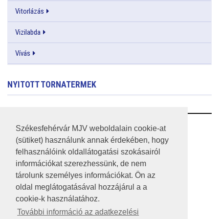
Vitorlázás
Vizilabda
Vívás
NYITOTT TORNATERMEK
RSS
Székesfehérvár MJV weboldalain cookie-at
(sütiket) használunk annak érdekében, hogy
A HONLAP 2017.03.31-I ÁLLAPOTA
felhasználóink oldallátogatási szokásairól
információkat szerezhessünk, de nem
JOGI NYILATKOZAT
tárolunk személyes információkat. Ön az
IMPRESSZUM
oldal meglátogatásával hozzájárul a a
cookie-k használatához.
MÉDIAAJÁNLAT
További információ az adatkezelési