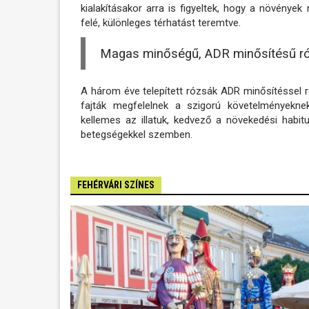
kialakításakor arra is figyeltek, hogy a növén
felé, különleges térhatást teremtve.
Magas minőségű, ADR minősítésű r
A három éve telepített rózsák ADR minősítéssel r
fajták megfelelnek a szigorú követelményeknek
kellemes az illatuk, kedvező a növekedési habit
betegségekkel szemben.
FEHÉRVÁRI SZÍNES