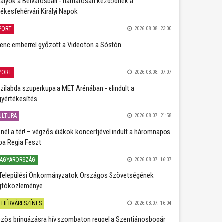
rályok a Belvárosban - hamarosan kezdődnek a
ékesfehérvári Királyi Napok
PORT
2026.08.08. 23:00
lenc emberrel győzött a Videoton a Sóstón
PORT
2026.08.08. 07:07
zilabda szuperkupa a MET Arénában - elindult a
gyértékesítés
ULTÚRA
2026.08.07. 21:58
nél a tér! – végzős diákok koncertjével indult a háromnapos
ba Regia Feszt
AGYARORSZÁG
2026.08.07. 16:37
Települési Önkormányzatok Országos Szövetségének
jtóközleménye
EHÉRVÁRI SZÍNES
2026.08.07. 16:04
zös bringázásra hív szombaton reggel a Szentjánosbogár