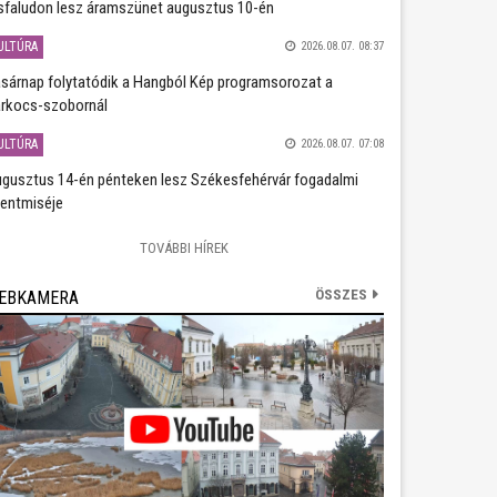
sfaludon lesz áramszünet augusztus 10-én
ULTÚRA
2026.08.07. 08:37
sárnap folytatódik a Hangból Kép programsorozat a
rkocs-szobornál
ULTÚRA
2026.08.07. 07:08
gusztus 14-én pénteken lesz Székesfehérvár fogadalmi
entmiséje
TOVÁBBI HÍREK
ÖSSZES
EBKAMERA