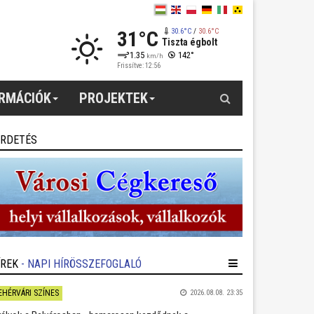
31°C
30.6°C
/
30.6°C
Tiszta égbolt
1.35
142°
km/h
Frissítve: 12:56
Keresés
ORMÁCIÓK
PROJEKTEK
IRDETÉS
ÍREK
- NAPI HÍRÖSSZEFOGLALÓ
EHÉRVÁRI SZÍNES
2026.08.08. 23:35