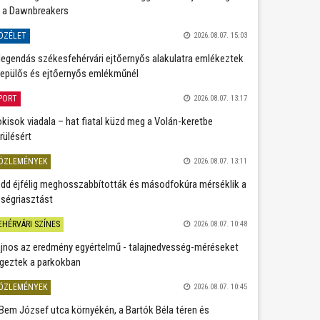
 a Dawnbreakers
ÖZÉLET
2026.08.07. 15:03
legendás székesfehérvári ejtőernyős alakulatra emlékeztek
repülős és ejtőernyős emlékműnél
PORT
2026.08.07. 13:17
kisok viadala – hat fiatal küzd meg a Volán-keretbe
rülésért
ÖZLEMÉNYEK
2026.08.07. 13:11
dd éjfélig meghosszabbították és másodfokúra mérséklik a
ségriasztást
EHÉRVÁRI SZÍNES
2026.08.07. 10:48
jnos az eredmény egyértelmű - talajnedvesség-méréseket
geztek a parkokban
ÖZLEMÉNYEK
2026.08.07. 10:45
Bem József utca környékén, a Bartók Béla téren és