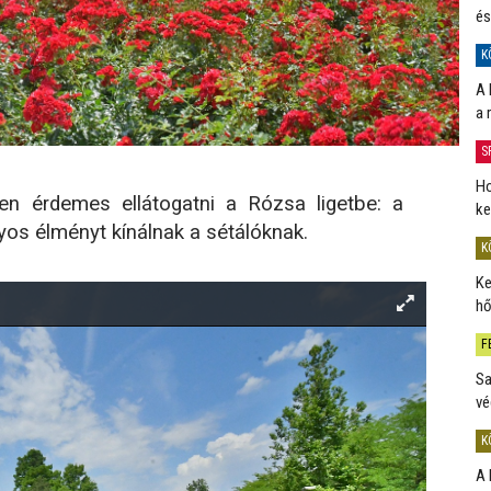
és
K
A 
a 
S
Ho
en érdemes ellátogatni a Rózsa ligetbe: a
ke
nyos élményt kínálnak a sétálóknak.
K
Ke
hő
F
Sa
vé
K
A 