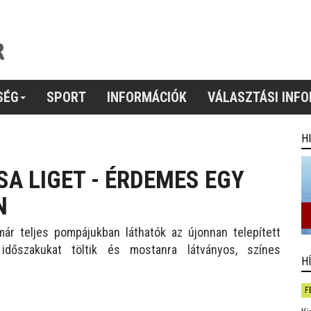
SÉG
SPORT
INFORMÁCIÓK
VÁLASZTÁSI INF
H
SA LIGET - ÉRDEMES EGY
N
már teljes pompájukban láthatók az újonnan telepített
dőszakukat töltik és mostanra látványos, színes
H
F