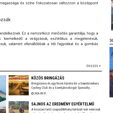
yek magassága és színe fokozatosan változzon a középpont
ózsák
endelkeznek. Ez a nemzetközi minősítés garantálja, hogy a
: kiemelkedő a virágzásuk, esztétikus a megjelenésük,
3
usuk, valamint ellenállóbbak a téli fagyokkal és a gombás
ÖSSZES
KÖZÖS BRINGÁZÁS
Bringázásra és egy finom kávéra hív a Dawnbreakers
Cycling Club és a Szentjánosbogár Specialty
Kávékert. A közös tekerés augusztus 8-án,
2026.08.07.
szombaton reggel 8.00 órakor indul a Liszt Ferenc
utcai vendéglátóhelytől, az ingyenes programhoz
SAJNOS AZ EREDMÉNY EGYÉRTELMŰ
bármilyen kerékpárral lehet csatlakozni.
A hosszan tartó csapadékhiány hatásait már nemcsak