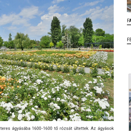
F
F
éteres ágyásába 1600-1600 tő rózsát ültettek. Az ágyások