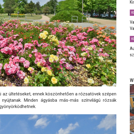
Ki
K
Va
Va
K
Au
sz
W
 ki az ültetéseket, ennek köszönhetően a rózsatövek szépen
t nyújtanak. Minden ágyásba más-más színvilágú rózsák
n gyönyörködhetnek.