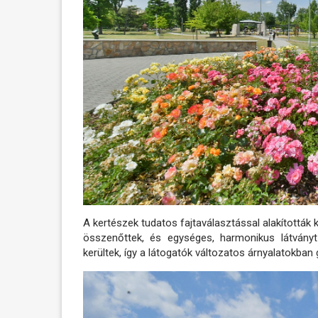
A kertészek tudatos fajtaválasztással alakították
összenőttek, és egységes, harmonikus látvány
kerültek, így a látogatók változatos árnyalatokba