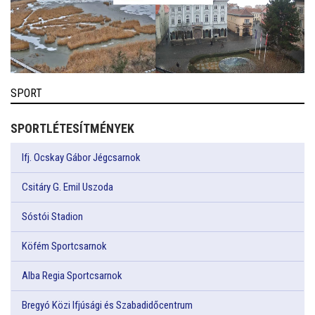
SPORT
SPORTLÉTESÍTMÉNYEK
Ifj. Ocskay Gábor Jégcsarnok
Csitáry G. Emil Uszoda
Sóstói Stadion
Köfém Sportcsarnok
Alba Regia Sportcsarnok
Bregyó Közi Ifjúsági és Szabadidőcentrum