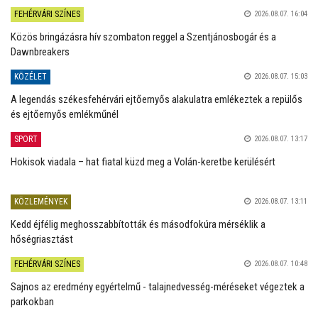
FEHÉRVÁRI SZÍNES
2026.08.07. 16:04
Közös bringázásra hív szombaton reggel a Szentjánosbogár és a
Dawnbreakers
KÖZÉLET
2026.08.07. 15:03
A legendás székesfehérvári ejtőernyős alakulatra emlékeztek a repülős
és ejtőernyős emlékműnél
SPORT
2026.08.07. 13:17
Hokisok viadala – hat fiatal küzd meg a Volán-keretbe kerülésért
KÖZLEMÉNYEK
2026.08.07. 13:11
Kedd éjfélig meghosszabbították és másodfokúra mérséklik a
hőségriasztást
FEHÉRVÁRI SZÍNES
2026.08.07. 10:48
Sajnos az eredmény egyértelmű - talajnedvesség-méréseket végeztek a
parkokban