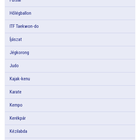
Hőlégballon
ITF Taekwon-do
Íjászat
Jégkorong
Judo
Kajak-kenu
Karate
Kempo
Kerékpár
Kézilabda