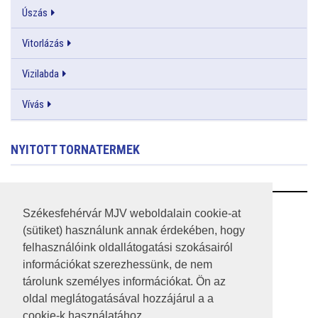
Úszás
Vitorlázás
Vizilabda
Vívás
NYITOTT TORNATERMEK
RSS
Székesfehérvár MJV weboldalain cookie-at
(sütiket) használunk annak érdekében, hogy
A HONLAP 2017.03.31-I ÁLLAPOTA
felhasználóink oldallátogatási szokásairól
információkat szerezhessünk, de nem
JOGI NYILATKOZAT
tárolunk személyes információkat. Ön az
IMPRESSZUM
oldal meglátogatásával hozzájárul a a
cookie-k használatához.