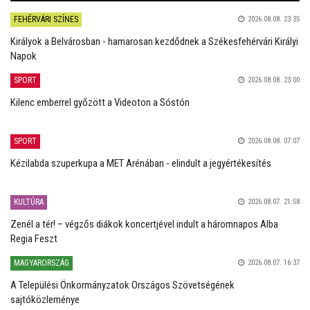
FEHÉRVÁRI SZÍNES
2026.08.08. 23:35
Királyok a Belvárosban - hamarosan kezdődnek a Székesfehérvári Királyi
Napok
SPORT
2026.08.08. 23:00
Kilenc emberrel győzött a Videoton a Sóstón
SPORT
2026.08.08. 07:07
Kézilabda szuperkupa a MET Arénában - elindult a jegyértékesítés
KULTÚRA
2026.08.07. 21:58
Zenél a tér! – végzős diákok koncertjével indult a háromnapos Alba
Regia Feszt
MAGYARORSZÁG
2026.08.07. 16:37
A Települési Önkormányzatok Országos Szövetségének
sajtóközleménye