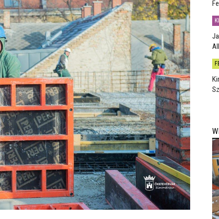
Fe
K
Ja
Al
F
Ki
Sz
W