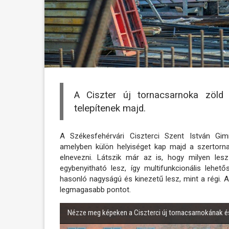
A Ciszter új
tornacsarnoka zöld t
telepítenek majd.
A Székesfehérvári Ciszterci Szent István Gim
amelyben külön helyiséget kap majd a szertorn
elnevezni.
Látszik már az is, hogy milyen lesz
egybenyitható lesz, így multifunkcionális lehe
hasonló nagyságú és kinezetű lesz, mint a régi. 
legmagasabb pontot.
Nézze meg képeken a Ciszterci új tornacsarnokának é