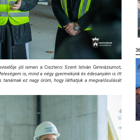
3
iselője jól ismeri a Ciszterci Szent István Gimnáziumot,
a feleségem is, mind a négy gyermekünk és édesanyám is itt
 és tanárnak ez nagy öröm, hogy láthatjuk a megvalósulását