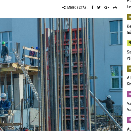
Ho
ke
MEGOSZTÁS:
K
Ke
hő
F
Sa
vé
K
A 
Ki
K
Va
Va
K
Au