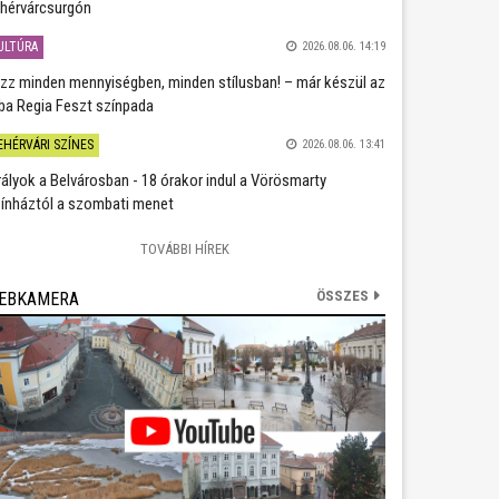
hérvárcsurgón
ULTÚRA
2026.08.06. 14:19
zz minden mennyiségben, minden stílusban! – már készül az
ba Regia Feszt színpada
EHÉRVÁRI SZÍNES
2026.08.06. 13:41
rályok a Belvárosban - 18 órakor indul a Vörösmarty
ínháztól a szombati menet
TOVÁBBI HÍREK
ÖSSZES
EBKAMERA