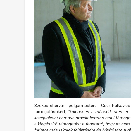
Székesfehérvár polgármestere Cser-Palko
támogatásokért,
"különösen a második ütem megv
középiskolai campus projekt keretén belül támogat
a kiegészítő támogatást a fenntartó, hogy az nem é
forintot más iskolák felújítására és bővítésére tudju