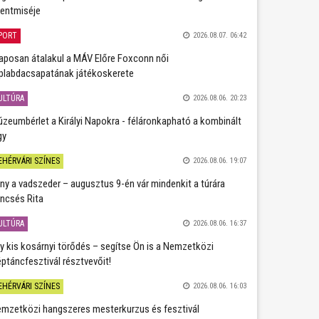
entmiséje
PORT
2026.08.07. 06:42
aposan átalakul a MÁV Előre Foxconn női
plabdacsapatának játékoskerete
ULTÚRA
2026.08.06. 20:23
zeumbérlet a Királyi Napokra - féláronkapható a kombinált
gy
EHÉRVÁRI SZÍNES
2026.08.06. 19:07
ány a vadszeder – augusztus 9-én vár mindenkit a túrára
ncsés Rita
ULTÚRA
2026.08.06. 16:37
y kis kosárnyi törődés – segítse Ön is a Nemzetközi
ptáncfesztivál résztvevőit!
EHÉRVÁRI SZÍNES
2026.08.06. 16:03
mzetközi hangszeres mesterkurzus és fesztivál