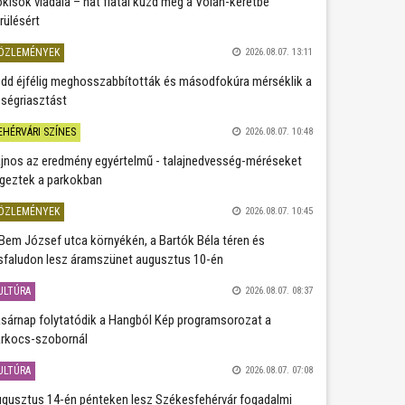
kisok viadala – hat fiatal küzd meg a Volán-keretbe
rülésért
ÖZLEMÉNYEK
2026.08.07. 13:11
dd éjfélig meghosszabbították és másodfokúra mérséklik a
ségriasztást
EHÉRVÁRI SZÍNES
2026.08.07. 10:48
jnos az eredmény egyértelmű - talajnedvesség-méréseket
geztek a parkokban
ÖZLEMÉNYEK
2026.08.07. 10:45
Bem József utca környékén, a Bartók Béla téren és
sfaludon lesz áramszünet augusztus 10-én
ULTÚRA
2026.08.07. 08:37
sárnap folytatódik a Hangból Kép programsorozat a
rkocs-szobornál
ULTÚRA
2026.08.07. 07:08
gusztus 14-én pénteken lesz Székesfehérvár fogadalmi