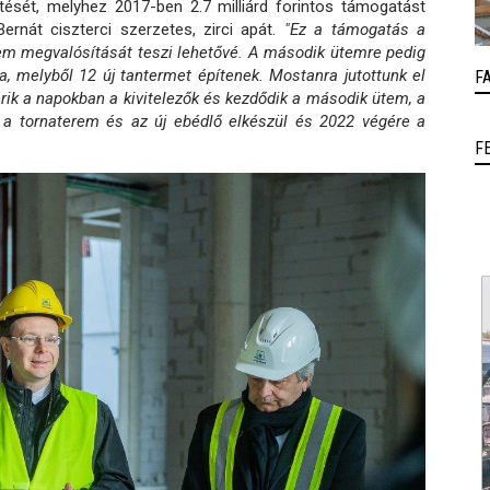
tését, melyhez 2017-ben 2.7 milliárd forintos támogatást
rnát ciszterci szerzetes, zirci apát.
"Ez a támogatás a
rem megvalósítását teszi lehetővé. A második ütemre pedig
la, melyből 12 új tantermet építenek. Mostanra jutottunk el
F
rik a napokban a kivitelezők és kezdődik a második ütem, a
, a tornaterem és az új ebédlő elkészül és 2022 végére a
F