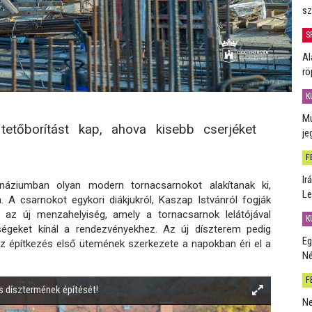
sz
S
Al
rö
K
Mú
etőborítást kap, ahova kisebb cserjéket
je
F
Ir
náziumban olyan modern tornacsarnokot alakítanak ki,
Le
a.
A csarnokot egykori diákjukról, Kaszap Istvánról fogják
 az új menzahelyiség, amely a tornacsarnok lelátójával
K
tőségeket kínál a rendezvényekhez. Az új díszterem pedig
Eg
Az építkezés első ütemének szerkezete a napokban éri el a
Né
F
s dísztermének építését!
Ne