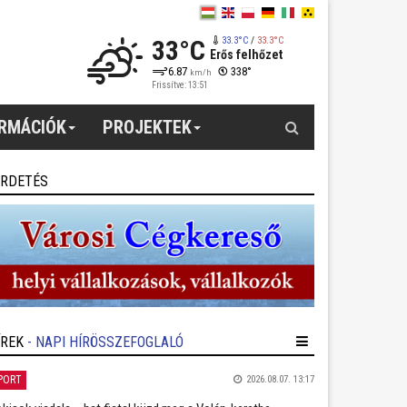
33°C
33.3°C
/
33.3°C
Erős felhőzet
6.87
338°
km/h
Frissítve: 13:51
Keresés
ORMÁCIÓK
PROJEKTEK
IRDETÉS
ÍREK
- NAPI HÍRÖSSZEFOGLALÓ
PORT
2026.08.07. 13:17