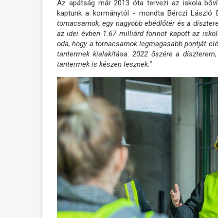
Az apátság már 2013 óta tervezi az iskola bőví
kaptunk a kormánytól - mondta Bérczi László Be
tornacsarnok, egy nagyobb ebédlőtér és a díszte
az idei évben 1.67 milliárd forinot kapott az isko
oda, hogy a tornacsarnok legmagasabb pontját elé
tantermek kialakítása. 2022 őszére a díszterem
tantermek is készen lesznek."