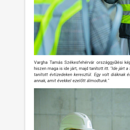
Vargha Tamás Székesfehérvár országgyűlési képv
hiszen maga is ide járt, majd tanított itt.
"Ide járt 
tanított évtizedeken keresztül. Egy volt diáknak
annak, amit évekkel ezelőtt álmodtunk."