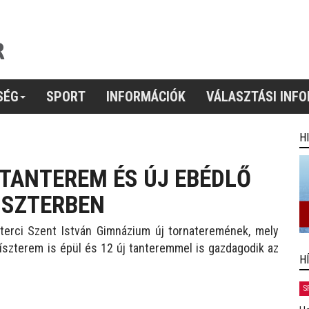
SÉG
SPORT
INFORMÁCIÓK
VÁLASZTÁSI INF
H
 TANTEREM ÉS ÚJ EBÉDLŐ
CISZTERBEN
terci Szent István Gimnázium
új tornateremének, mely
díszterem is épül és 12 új tanteremmel is gazdagodik az
H
S