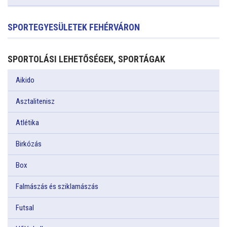
SPORTEGYESÜLETEK FEHÉRVÁRON
SPORTOLÁSI LEHETŐSÉGEK, SPORTÁGAK
Aikido
Asztalitenisz
Atlétika
Birkózás
Box
Falmászás és sziklamászás
Futsal