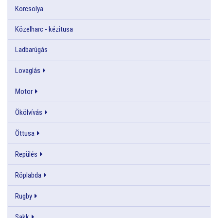
Korcsolya
Közelharc - kézitusa
Ladbarúgás
Lovaglás
Motor
Ökölvívás
Öttusa
Repülés
Röplabda
Rugby
Sakk