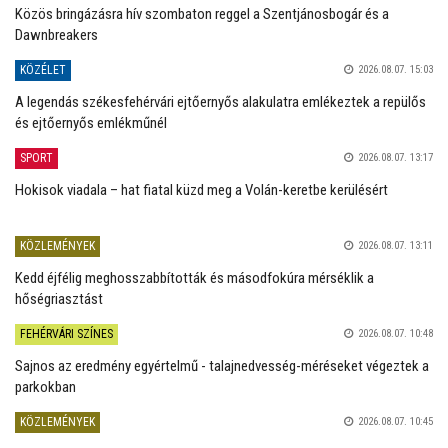
Közös bringázásra hív szombaton reggel a Szentjánosbogár és a
Dawnbreakers
KÖZÉLET
2026.08.07. 15:03
A legendás székesfehérvári ejtőernyős alakulatra emlékeztek a repülős
és ejtőernyős emlékműnél
SPORT
2026.08.07. 13:17
Hokisok viadala – hat fiatal küzd meg a Volán-keretbe kerülésért
KÖZLEMÉNYEK
2026.08.07. 13:11
Kedd éjfélig meghosszabbították és másodfokúra mérséklik a
hőségriasztást
FEHÉRVÁRI SZÍNES
2026.08.07. 10:48
Sajnos az eredmény egyértelmű - talajnedvesség-méréseket végeztek a
parkokban
KÖZLEMÉNYEK
2026.08.07. 10:45