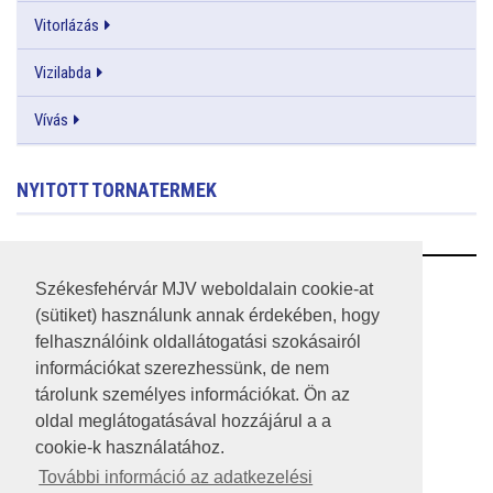
Vitorlázás
Vizilabda
Vívás
NYITOTT TORNATERMEK
RSS
Székesfehérvár MJV weboldalain cookie-at
(sütiket) használunk annak érdekében, hogy
A HONLAP 2017.03.31-I ÁLLAPOTA
felhasználóink oldallátogatási szokásairól
információkat szerezhessünk, de nem
JOGI NYILATKOZAT
tárolunk személyes információkat. Ön az
IMPRESSZUM
oldal meglátogatásával hozzájárul a a
cookie-k használatához.
MÉDIAAJÁNLAT
További információ az adatkezelési