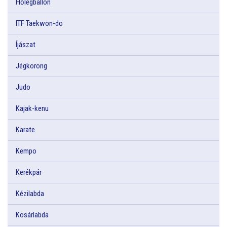
Hőlégballon
ITF Taekwon-do
Íjászat
Jégkorong
Judo
Kajak-kenu
Karate
Kempo
Kerékpár
Kézilabda
Kosárlabda