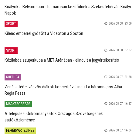
Királyok a Belvárosban - hamarosan kezdődnek a Székesfehérvári Királyi
Napok
SPORT
2026.08.08. 23:00
Kilenc emberrel győzött a Videoton a Sóstón
SPORT
2026.08.08. 07:07
Kézilabda szuperkupa a MET Arénában - elindult a jegyértékesítés
KULTÚRA
2026.08.07. 21:58
Zenél a tér! – végzős diákok koncertjével indult a háromnapos Alba
Regia Feszt
MAGYARORSZÁG
2026.08.07. 16:37
A Települési Önkormányzatok Országos Szövetségének
sajtóközleménye
FEHÉRVÁRI SZÍNES
2026.08.07. 16:04