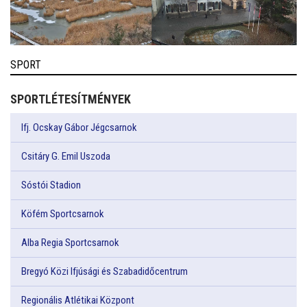
SPORT
SPORTLÉTESÍTMÉNYEK
Ifj. Ocskay Gábor Jégcsarnok
Csitáry G. Emil Uszoda
Sóstói Stadion
Köfém Sportcsarnok
Alba Regia Sportcsarnok
Bregyó Közi Ifjúsági és Szabadidőcentrum
Regionális Atlétikai Központ