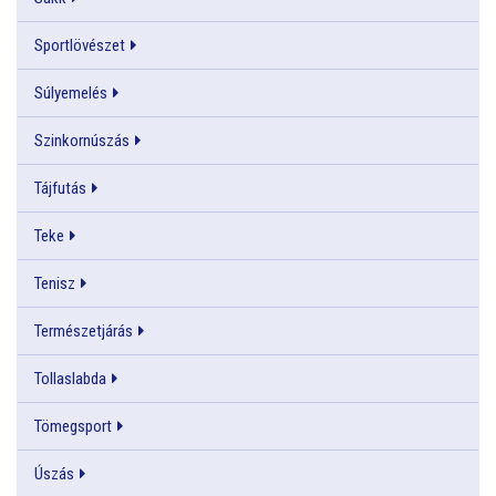
Sportlövészet
Súlyemelés
Szinkornúszás
Tájfutás
Teke
Tenisz
Természetjárás
Tollaslabda
Tömegsport
Úszás