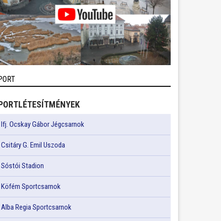
PORT
PORTLÉTESÍTMÉNYEK
Ifj. Ocskay Gábor Jégcsarnok
Csitáry G. Emil Uszoda
Sóstói Stadion
Köfém Sportcsarnok
Alba Regia Sportcsarnok