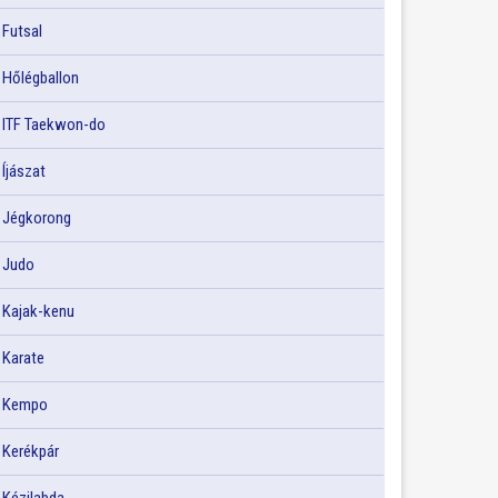
Futsal
Hőlégballon
ITF Taekwon-do
Íjászat
Jégkorong
Judo
Kajak-kenu
Karate
Kempo
Kerékpár