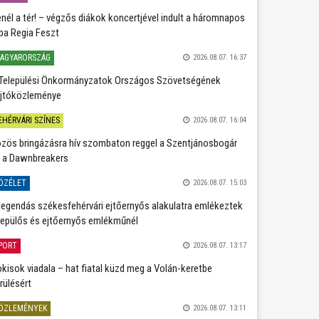
nél a tér! – végzős diákok koncertjével indult a háromnapos
ba Regia Feszt
AGYARORSZÁG
2026.08.07. 16:37
Települési Önkormányzatok Országos Szövetségének
jtóközleménye
EHÉRVÁRI SZÍNES
2026.08.07. 16:04
zös bringázásra hív szombaton reggel a Szentjánosbogár
 a Dawnbreakers
ÖZÉLET
2026.08.07. 15:03
legendás székesfehérvári ejtőernyős alakulatra emlékeztek
repülős és ejtőernyős emlékműnél
PORT
2026.08.07. 13:17
kisok viadala – hat fiatal küzd meg a Volán-keretbe
rülésért
ÖZLEMÉNYEK
2026.08.07. 13:11