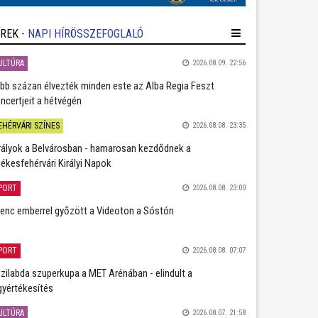
ÍREK
- NAPI HÍRÖSSZEFOGLALÓ
ULTÚRA
2026.08.09. 22:56
bb százan élvezték minden este az Alba Regia Feszt
ncertjeit a hétvégén
EHÉRVÁRI SZÍNES
2026.08.08. 23:35
rályok a Belvárosban - hamarosan kezdődnek a
ékesfehérvári Királyi Napok
PORT
2026.08.08. 23:00
lenc emberrel győzött a Videoton a Sóstón
PORT
2026.08.08. 07:07
zilabda szuperkupa a MET Arénában - elindult a
gyértékesítés
ULTÚRA
2026.08.07. 21:58