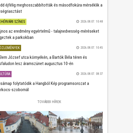
dd éjfélig meghosszabbították és másodfokúra mérséklik a
ségriasztást
EHÉRVÁRI SZÍNES
2026.08.07. 10:48
jnos az eredmény egyértelmű - talajnedvesség-méréseket
geztek a parkokban
ÖZLEMÉNYEK
2026.08.07. 10:45
Bem József utca környékén, a Bartók Béla téren és
sfaludon lesz áramszünet augusztus 10-én
ULTÚRA
2026.08.07. 08:37
sárnap folytatódik a Hangból Kép programsorozat a
rkocs-szobornál
TOVÁBBI HÍREK