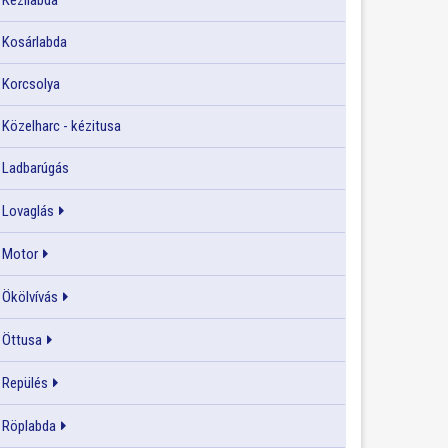
Kézilabda
Kosárlabda
Korcsolya
Közelharc - kézitusa
Ladbarúgás
Lovaglás
Motor
Ökölvívás
Öttusa
Repülés
Röplabda