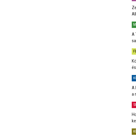
Ze
Al
M
A 
sa
F
Kö
és
K
A 
a 
S
Ho
ke
K