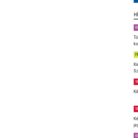
H
K
Tö
ko
F
Ki
Sz
S
Ki
S
Ké
je
K