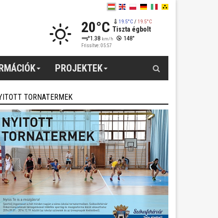
20°C
19.5°C
/
19.5°C
Tiszta égbolt
1.38
148°
km/h
Frissítve: 05:57
Keresés
ORMÁCIÓK
PROJEKTEK
YITOTT TORNATERMEK