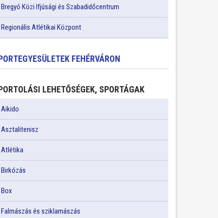
Bregyó Közi Ifjúsági és Szabadidőcentrum
Regionális Atlétikai Központ
PORTEGYESÜLETEK FEHÉRVÁRON
PORTOLÁSI LEHETŐSÉGEK, SPORTÁGAK
Aikido
Asztalitenisz
Atlétika
Birkózás
Box
Falmászás és sziklamászás